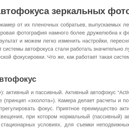
 автофокуса зеркальных фот
амер от их пленочных собратьев, выпускаемых лет 
фровая фотография намного более дружелюбна к фот
зультат и можем легко изменить настройки, перес
т системы автофокуса стали работать значительно л
ской фокусировки. Что же, как работает такая сист
автофокус
): активный и пассивный. Активный автофокус “Act
е (принцип «эхолота»). Камера делает расчеты и по
 отрегулировать фокус. Приятное преимущество акт
свещения, при котором нормальный (пассивный) авт
стационарных условиях, для съемки неподвижных