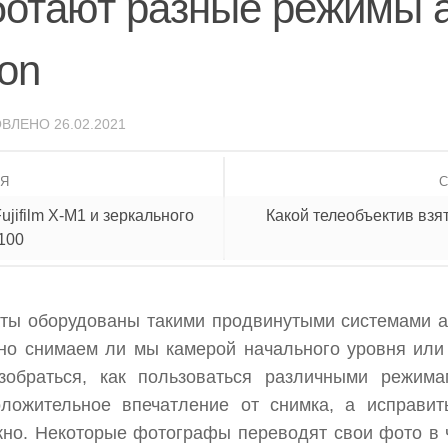
ботают разные режимы 
non
ОВЛЕНО
26.02.2021
ИЯ
jifilm X-M1 и зеркального
Какой телеобъектив взя
100
ы оборудованы такими продвинутыми системами ав
ажно снимаем ли мы камерой начального уровня ил
азобраться, как пользоваться различными режима
оложительное впечатление от снимка, а исправит
жно. Некоторые фотографы переводят свои фото в 