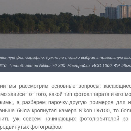
твенную фотографию, нужно не только выбрать правильную вы
10. Телеобъектив Nikkor 70-300. Настройки: ИСО 1000, ФР-98мм, 
ии мы рассмотрим основные вопросы, касающиес
о зависит от того, какой тип фотоаппарата и его м
жимы, а разберем парочку-другую примеров для на
аньше была кропнутая камера Nikon D5100, то боль
нить уж совсем начинающих фотолюбителей за 
продвинутых фотографов.