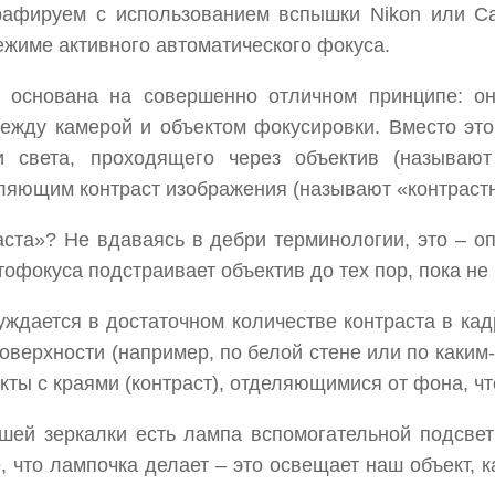
графируем с использованием вспышки Nikon или Ca
режиме активного автоматического фокуса.
” основана на совершенно отличном принципе: о
между камерой и объектом фокусировки. Вместо эт
и света, проходящего через объектив (называю
ляющим контраст изображения (называют «контрастн
ста»? Не вдаваясь в дебри терминологии, это – о
офокуса подстраивает объектив до тех пор, пока не 
уждается в достаточном количестве контраста в ка
оверхности (например, по белой стене или по каким
екты с краями (контраст), отделяющимися от фона, чт
шей зеркалки есть лампа вспомогательной подсвет
, что лампочка делает – это освещает наш объект, к