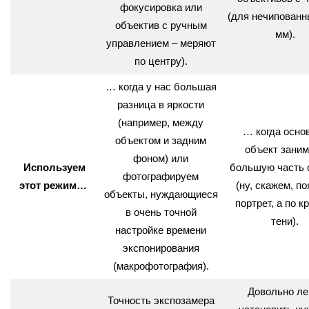
фокусировка или
(для нечипованн
объектив с ручным
мм).
управлением – меряют
по центру).
… когда у нас большая
разница в яркости
(например, между
… когда осно
объектом и задним
объект заним
фоном) или
Используем
большую часть 
фотографируем
этот режим…
(ну, скажем, п
объекты, нуждающиеся
портрет, а по к
в очень точной
тени).
настройке времени
экспонирования
(макрофотография).
Довольно ле
Точность экспозамера