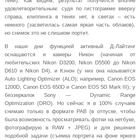
тени). Как видим, результат получился вполне
удовлетворительным: судя по гистограмме вверху
справа, клиппинга в тенях нет, в светах – есть
немного (засветилась самая яркая часть облаков),
но снимок это не слишком портит.
В наши дни функцией активный Д-Лайтинг
оснащаются и камеры Никон (начиная от
любительских Nikon D3200, Nikon D5500 до Nikon
D610 и Nikon D4), и Кэнон (у них она называется
Auto Lighting Optimizer (ALO); например, Canon EOS
1200D, Canon EOS 650D и Canon EOS 5D Mark III); у
беззеркалок Sony — Dynamic Range
Optimization (DRO). Но сейчас я в 100% случаев
снимаю только в формате РАВ (в отпуске, чтобы
была возможность просматривать фотки на нетбуке,
фотографирую в RAW + JPEG) и для решения
подобной задачи (съемка портрета на фоне яркого