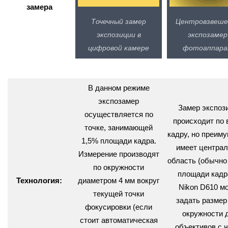
замера
Точечный замер
Центровзвеше
экспозиции в
экспозамер
цифровой камере
фотоаппар
В данном режиме
экспозамер
Замер экспоз
осуществляется по
происходит по 
точке, занимающей
кадру, но преим
1,5% площади кадра.
имеет центра
Измерение производят
область (обычно
по окружности
площади кадра
Технология:
диаметром 4 мм вокруг
Nikon D610 м
текущей точки
задать размер
фокусировки (если
окружности 
стоит автоматическая
объективов с 