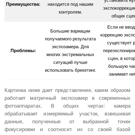
установить н
Преимущества:
находится под нашим
экспокоррекци
контролем.
общих сце
Если не ввод
Большие вариации
коррекцию экспо
получаемого результата
существует 
экспозамера. Для
Проблемы:
переэкспониро
многих экстремальных
сцен, в кото
ситуаций лучше
большую ча
использовать брекетинг.
занимает не
Картинка ниже дает представление, каким образом
работает матричный экспозамер в современных
фотоаппаратах. В общих чертах: камера
обрабатывает измеряемый участок, взвешивая
данные, полученные от выбранной точки
фокусировки и соотносит их со своей базой