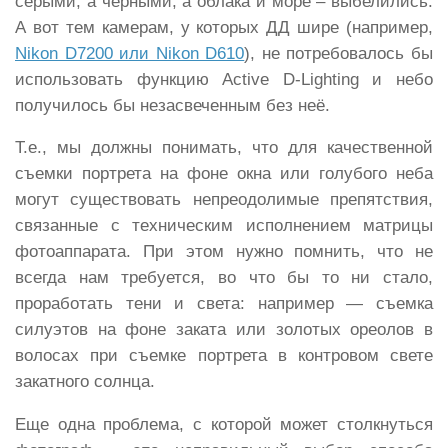
серыми, а чёрными, а облака и море – выбелились.
А вот тем камерам, у которых ДД шире (например,
Nikon D7200 или Nikon D610
), не потребовалось бы
использовать функцию Active D-Lighting и небо
получилось бы незасвеченным без неё.
Т.е., мы должны понимать, что для качественной
съемки портрета на фоне окна или голубого неба
могут существовать непреодолимые препятствия,
связанные с техническим исполнением матрицы
фотоаппарата. При этом нужно помнить, что не
всегда нам требуется, во что бы то ни стало,
проработать тени и света: например — съемка
силуэтов на фоне заката или золотых ореолов в
волосах при съемке портрета в контровом свете
закатного солнца.
Еще одна проблема, с которой может столкнуться