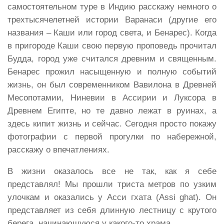
самостоятельном туре в Индию расскажу немного о
трехтысячелетней истории Варанаси (другие его
названия – Каши или город света, и Бенарес). Когда
в пригороде Каши свою первую проповедь прочитал
Будда, город уже считался древним и священным.
Бенарес прожил насыщенную и полную событий
жизнь, он был современником Вавилона в Древней
Месопотамии, Ниневии в Ассирии и Луксора в
Древнем Египте, но те давно лежат в руинах, а
здесь кипит жизнь и сейчас. Сегодня просто покажу
фотографии с первой прогулки по набережной,
расскажу о впечатлениях.
В жизни оказалось все не так, как я себе
представлял! Мы прошли триста метров по узким
улочкам и оказались у Асси гхата (Assi ghat). Он
представляет из себя длинную лестницу с крутого
берега, начинающуюся у какого-то храма.