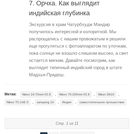
7. Орчха. Как выглядит
индийская глубинка
Экскурсия в храм Чатурбхудж Мандир
получилось интересной и колоритной. Мы
распрощались с нашим провожатым и решили
еще прогуляться с фотоаппаратом по улочкам,
пока солнце не взошло слишком высоко, а свет
остается мягким. Давайте посмотрим, как
выглядит типичный индийский город в штате
Мадхья-Прадеш.
,
,
,
Метки:
Nikon 24-70mm f/2.8
Nikon 70-200mm f/2.8
Nikon D610
,
,
,
Nikon TC-14E II
samyang 14
Индия
самостоятельное путешествие
Стр. 1 из 11