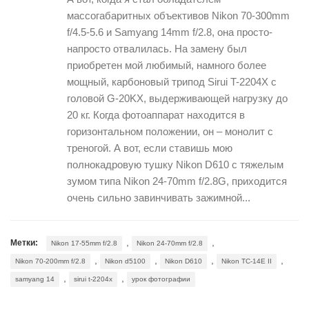
массогабаритных объективов Nikon 70-300mm
f/4.5-5.6 и Samyang 14mm f/2.8, она просто-
напросто отвалилась. На замену был
приобретен мой любимый, намного более
мощный, карбоновый трипод Sirui T-2204X с
головой G-20KX, выдерживающей нагрузку до
20 кг. Когда фотоаппарат находится в
горизонтальном положении, он – монолит с
треногой. А вот, если ставишь мою
полнокадровую тушку Nikon D610 с тяжелым
зумом типа Nikon 24-70mm f/2.8G, приходится
очень сильно завинчивать зажимной...
,
,
Метки:
Nikon 17-55mm f/2.8
Nikon 24-70mm f/2.8
,
,
,
,
Nikon 70-200mm f/2.8
Nikon d5100
Nikon D610
Nikon TC-14E II
,
,
samyang 14
sirui t-2204x
урок фотографии