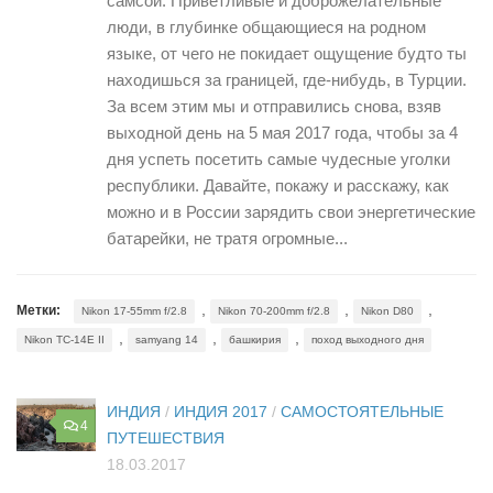
самсой. Приветливые и доброжелательные
люди, в глубинке общающиеся на родном
языке, от чего не покидает ощущение будто ты
находишься за границей, где-нибудь, в Турции.
За всем этим мы и отправились снова, взяв
выходной день на 5 мая 2017 года, чтобы за 4
дня успеть посетить самые чудесные уголки
республики. Давайте, покажу и расскажу, как
можно и в России зарядить свои энергетические
батарейки, не тратя огромные...
,
,
,
Метки:
Nikon 17-55mm f/2.8
Nikon 70-200mm f/2.8
Nikon D80
,
,
,
Nikon TC-14E II
samyang 14
башкирия
поход выходного дня
ИНДИЯ
/
ИНДИЯ 2017
/
САМОСТОЯТЕЛЬНЫЕ
4
ПУТЕШЕСТВИЯ
18.03.2017