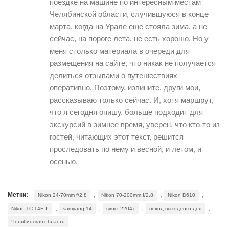
поездке на машине по интересным местам
Челябинской области, случившуюся в конце
марта, когда на Урале еще стояла зима, а не
сейчас, на пороге лета, не есть хорошо. Но у
меня столько материала в очереди для
размещения на сайте, что никак не получается
делиться отзывами о путешествиях
оперативно. Поэтому, извините, други мои,
рассказываю только сейчас. И, хотя маршрут,
что я сегодня опишу, больше подходит для
экскурсий в зимнее время, уверен, что кто-то из
гостей, читающих этот текст, решится
проследовать по нему и весной, и летом, и
осенью.
,
,
,
Метки:
Nikon 24-70mm f/2.8
Nikon 70-200mm f/2.8
Nikon D610
,
,
,
,
Nikon TC-14E II
samyang 14
sirui t-2204x
поход выходного дня
Челябинская область