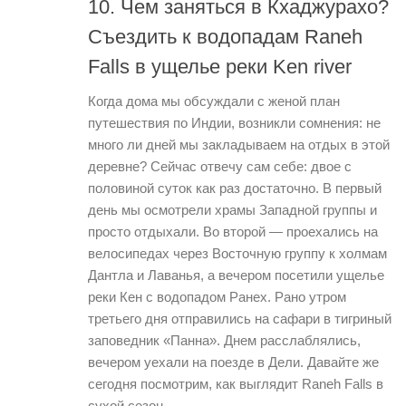
10. Чем заняться в Кхаджурахо?
Съездить к водопадам Raneh
Falls в ущелье реки Ken river
Когда дома мы обсуждали с женой план
путешествия по Индии, возникли сомнения: не
много ли дней мы закладываем на отдых в этой
деревне? Сейчас отвечу сам себе: двое с
половиной суток как раз достаточно. В первый
день мы осмотрели храмы Западной группы и
просто отдыхали. Во второй — проехались на
велосипедах через Восточную группу к холмам
Дантла и Лаванья, а вечером посетили ущелье
реки Кен с водопадом Ранех. Рано утром
третьего дня отправились на сафари в тигриный
заповедник «Панна». Днем расслаблялись,
вечером уехали на поезде в Дели. Давайте же
сегодня посмотрим, как выглядит Raneh Falls в
сухой сезон.