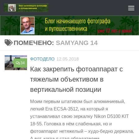
Перейти к содержимому
ПОМЕЧЕНО:
SAMYANG 14
ФОТОДЕЛО
12.05.2018
34
Как закрепить фотоаппарат с
тяжелым объективом в
вертикальной позиции
Моим первым штативом был алюминиевый,
легкий Era ECSA-3512, на который я
устанавливал свою зеркалку Nikon D5100 KIT
18-55. Головка в нём слабенькая, но и
фотоаппарат нетяжелый – худо-бедно держала.
А вот, когда я стал обладателем