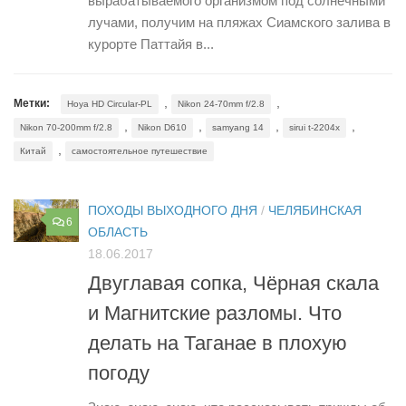
вырабатываемого организмом под солнечными
лучами, получим на пляжах Сиамского залива в
курорте Паттайя в...
,
,
Метки:
Hoya HD Circular-PL
Nikon 24-70mm f/2.8
,
,
,
,
Nikon 70-200mm f/2.8
Nikon D610
samyang 14
sirui t-2204x
,
Китай
самостоятельное путешествие
ПОХОДЫ ВЫХОДНОГО ДНЯ
/
ЧЕЛЯБИНСКАЯ
6
ОБЛАСТЬ
18.06.2017
Двуглавая сопка, Чёрная скала
и Магнитские разломы. Что
делать на Таганае в плохую
погоду