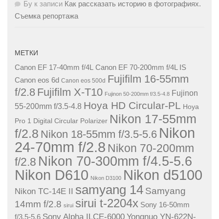
Бу
к записи
Как рассказать историю в фотографиях.
Съемка репортажа
МЕТКИ
Canon EF 17-40mm f/4L
Canon EF 70-200mm f/4L IS
Fujifilm 16-55mm
Canon eos 6d
Canon eos 500d
f/2.8
Fujifilm X-T10
Fujinon
Fujinon 50-200mm f/3.5-4.8
Hoya HD Circular-PL
55-200mm f/3.5-4.8
Hoya
Nikon 17-55mm
Pro 1 Digital Circular Polarizer
Nikon
f/2.8
Nikon 18-55mm f/3.5-5.6
24-70mm f/2.8
Nikon 70-200mm
Nikon 70-300mm f/4.5-5.6
f/2.8
Nikon D610
Nikon d5100
Nikon D3100
samyang 14
Samyang
Nikon TC-14E II
sirui t-2204x
14mm f/2.8
Sony 16-50mm
sirui
Sony Alpha ILCE-6000
Yongnuo YN-622N-
f/3.5-5.6