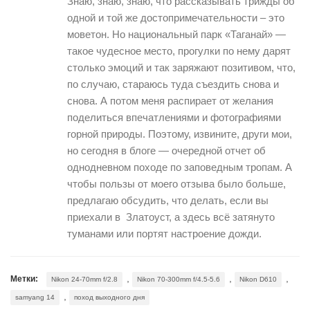
Знаю, знаю, знаю, что рассказывать трижды об
одной и той же достопримечательности – это
моветон. Но национальный парк «Таганай» —
такое чудесное место, прогулки по нему дарят
столько эмоций и так заряжают позитивом, что,
по случаю, стараюсь туда съездить снова и
снова. А потом меня распирает от желания
поделиться впечатлениями и фотографиями
горной природы. Поэтому, извините, други мои,
но сегодня в блоге — очередной отчет об
однодневном походе по заповедным тропам. А
чтобы пользы от моего отзыва было больше,
предлагаю обсудить, что делать, если вы
приехали в Златоуст, а здесь всё затянуто
туманами или портят настроение дожди.
,
,
,
Метки:
Nikon 24-70mm f/2.8
Nikon 70-300mm f/4.5-5.6
Nikon D610
,
samyang 14
поход выходного дня