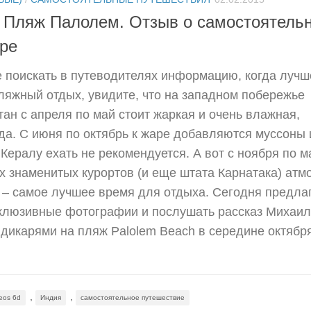
а. Пляж Палолем. Отзыв о самостоятель
бре
 поискать в путеводителях информацию, когда лучш
ляжный отдых, увидите, что на западном побережье
ан с апреля по май стоит жаркая и очень влажная,
а. С июня по октябрь к жаре добавляются муссоны 
 Кералу ехать не рекомендуется. А вот с ноября по м
х знаменитых курортов (и еще штата Карнатака) ат
 – самое лучшее время для отдыха. Сегодня предла
склюзивные фотографии и послушать рассказ Михаи
дикарями на пляж Palolem Beach в середине октябр
,
,
eos 6d
Индия
самостоятельное путешествие