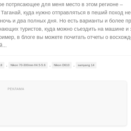
е потрясающее для меня место в этом регионе –
Таганай, куда нужно отправляться в пеший поход не
 ночь и два полных дня. Но есть варианты и более п
нающих туристов, куда можно съездить на машине и 
пример, в блоге вы можете почитать отчеты о восхож
...
,
,
,
.8
Nikon 70-300mm f/4.5-5.6
Nikon D610
samyang 14