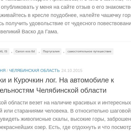
опубликовать у меня на сайте отзыв о его знакомств
живайтесь в кресле поудобнее, налейте чашечку гор
сь получить удовольствие от чудесного повествовани
 великий Васко да Гама.
,
,
,
4L IS
Canon eos 6d
Португалия
самостоятельное путешествие
ДНЯ
/
ЧЕЛЯБИНСКАЯ ОБЛАСТЬ
24.10.2015
и и Курочкин лог. На автомобиле к
ельностям Челябинской области
й области везет на наличие красивых и интересных
 или стараниями человека. В относительно шаговой
 увидеть живописные скалы, высокие горы, заброше
екраснейших озер. Есть, где отдохнуть и что посмот