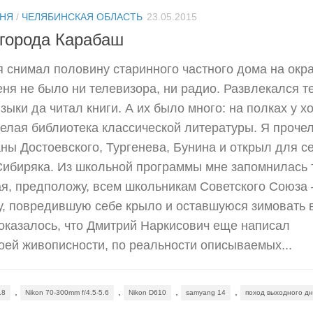
ДНЯ
/
ЧЕЛЯБИНСКАЯ ОБЛАСТЬ
23.05.2015
 города Карабаш
 я снимал половину старинного частного дома на окр
еня не было ни телевизора, ни радио. Развлекался те
ыки да читал книги. А их было много: на полках у х
елая библиотека классической литературы. Я прочел
ны Достоевского, Тургенева, Бунина и открыл для с
ибиряка. Из школьной программы мне запомнилась 
ная, предположу, всем школьникам Советского Союза
у, повредившую себе крыло и оставшуюся зимовать 
оказалось, что Дмитрий Наркисович еще написал
ей живописности, по реальности описываемых...
,
,
,
,
.8
Nikon 70-300mm f/4.5-5.6
Nikon D610
samyang 14
поход выходного дн