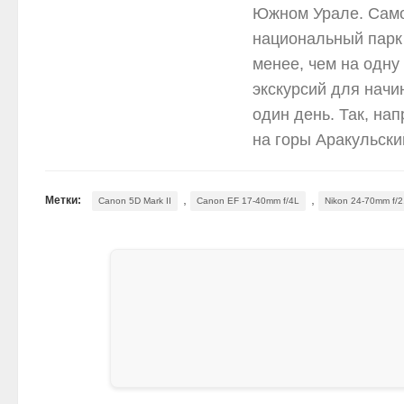
Южном Урале. Само
национальный парк 
менее, чем на одну
экскурсий для начи
один день. Так, на
на горы Аракульский
,
,
Метки:
Canon 5D Mark II
Canon EF 17-40mm f/4L
Nikon 24-70mm f/2