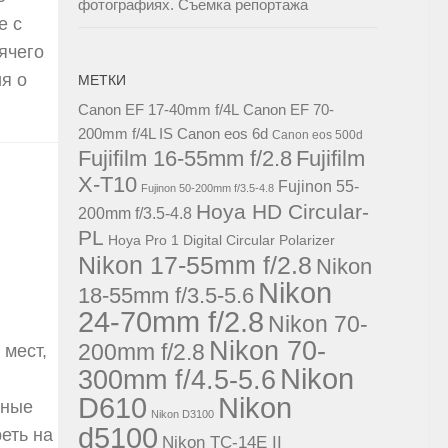
фотографиях. Съемка репортажа
е с
ячего
я о
МЕТКИ
Canon EF 17-40mm f/4L
Canon EF 70-
200mm f/4L IS
Canon eos 6d
Canon eos 500d
Fujifilm 16-55mm f/2.8
Fujifilm
X-T10
Fujinon 55-
Fujinon 50-200mm f/3.5-4.8
Hoya HD Circular-
200mm f/3.5-4.8
PL
Hoya Pro 1 Digital Circular Polarizer
Nikon 17-55mm f/2.8
Nikon
Nikon
18-55mm f/3.5-5.6
24-70mm f/2.8
Nikon 70-
Nikon 70-
200mm f/2.8
 мест,
Nikon
300mm f/4.5-5.6
D610
Nikon
нные
Nikon D3100
d5100
реть на
Nikon TC-14E II