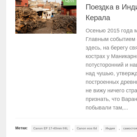
55
Поездка в Инд
Керала
Осенью 2015 года м
Главным событием 
здесь, на берегу с
кострах у Маникарн
потусторонний и на
над чушью, утвержд
построенных древни
не вижу ничего ст
признать, что Вара
побывали там,...
,
,
,
Метки:
Canon EF 17-40mm f/4L
Canon eos 6d
Индия
самостоя