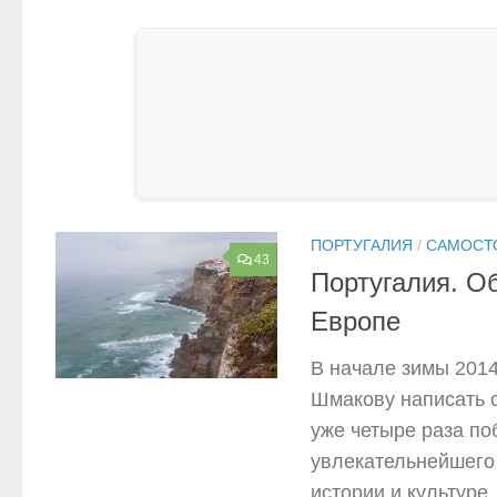
ПОРТУГАЛИЯ
/
САМОСТ
43
Португалия. О
Европе
В начале зимы 201
Шмакову написать от
уже четыре раза по
увлекательнейшего 
истории и культуре