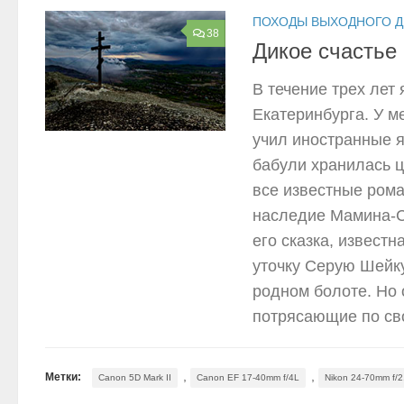
ПОХОДЫ ВЫХОДНОГО 
38
Дикое счастье
В течение трех лет
Екатеринбурга. У м
учил иностранные яз
бабули хранилась ц
все известные рома
наследие Мамина-С
его сказка, извест
уточку Серую Шейк
родном болоте. Но 
потрясающие по сво
,
,
Метки:
Canon 5D Mark II
Canon EF 17-40mm f/4L
Nikon 24-70mm f/2