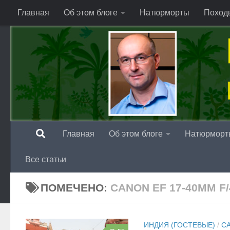
Главная
Об этом блоге
Натюрморты
Поход
Перейти к содержимому
Главная
Об этом блоге
Натюрморт
Все статьи
ПОМЕЧЕНО:
CANON EF 17-40MM F/
ИНДИЯ (ГОСТЕВЫЕ)
/
С