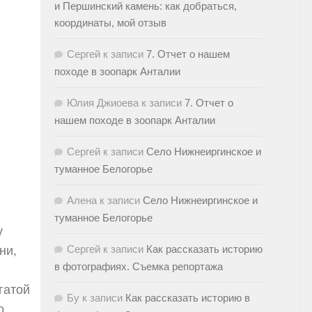
и Першинский камень: как добраться,
координаты, мой отзыв
Сергей
к записи
7. Отчет о нашем
походе в зоопарк Анталии
Юлия Джиоева
к записи
7. Отчет о
нашем походе в зоопарк Анталии
Сергей
к записи
Село Нижнеиргинское и
туманное Белогорье
Алена
к записи
Село Нижнеиргинское и
туманное Белогорье
у
Сергей
к записи
Как рассказать историю
ни,
в фотографиях. Съемка репортажа
гатой
Бу
к записи
Как рассказать историю в
о