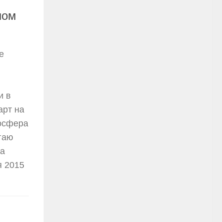
ном
е
и в
арт на
мосфера
гаю
ла
я 2015