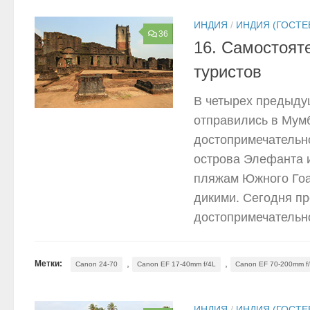
ИНДИЯ
/
ИНДИЯ (ГОСТЕ
36
16. Самостоят
туристов
В четырех предыдущ
отправились в Мум
достопримечательн
острова Элефанта 
пляжам Южного Гоа
дикими. Сегодня пр
достопримечательно
,
,
Метки:
Canon 24-70
Canon EF 17-40mm f/4L
Canon EF 70-200mm f/
ИНДИЯ
/
ИНДИЯ (ГОСТЕ