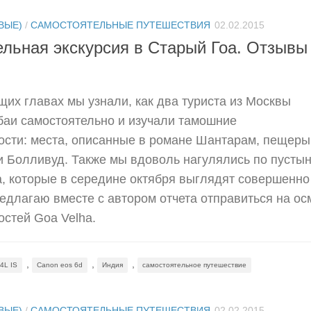
ВЫЕ)
/
САМОСТОЯТЕЛЬНЫЕ ПУТЕШЕСТВИЯ
02.02.2015
ельная экскурсия в Старый Гоа. Отзывы
их главах мы узнали, как два туриста из Москвы
баи самостоятельно и изучали тамошние
ости: места, описанные в романе Шантарам, пещеры
и Болливуд. Также мы вдоволь нагулялись по пусты
, которые в середине октября выглядят совершенно
едлагаю вместе с автором отчета отправиться на ос
стей Goa Velha.
,
,
,
4L IS
Canon eos 6d
Индия
самостоятельное путешествие
ВЫЕ)
/
САМОСТОЯТЕЛЬНЫЕ ПУТЕШЕСТВИЯ
02.02.2015