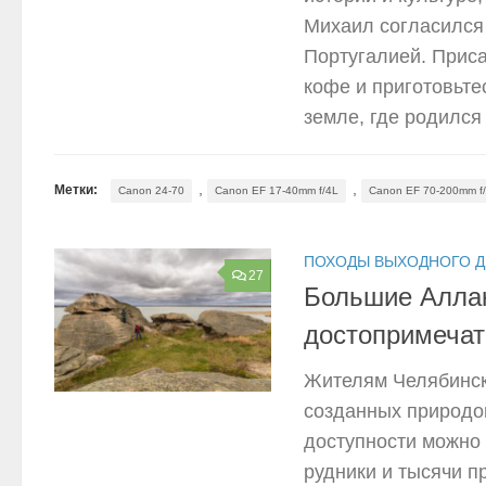
Михаил согласился 
Португалией. Приса
кофе и приготовьте
земле, где родился
,
,
Метки:
Canon 24-70
Canon EF 17-40mm f/4L
Canon EF 70-200mm f/
ПОХОДЫ ВЫХОДНОГО 
27
Большие Аллак
достопримечат
Жителям Челябинско
созданных природой
доступности можно
рудники и тысячи пр