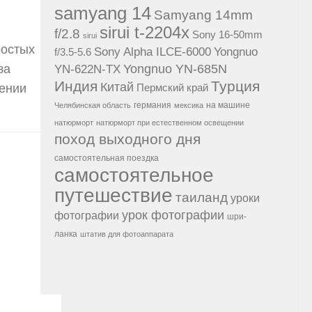
samyang 14
Samyang 14mm
sirui t-2204x
f/2.8
Sony 16-50mm
sirui
ростых
Sony Alpha ILCE-6000
Yongnuo
f/3.5-5.6
за
Yongnuo YN-685N
YN-622N-TX
Индия
Турция
Китай
дении
Пермский край
германия
на машине
Челябинская область
мексика
натюрморт
натюрморт при естественном освещении
поход выходного дня
самостоятельная поездка
самостоятельное
путешествие
таиланд
уроки
урок фотографии
фотографии
шри-
ланка
штатив для фотоаппарата