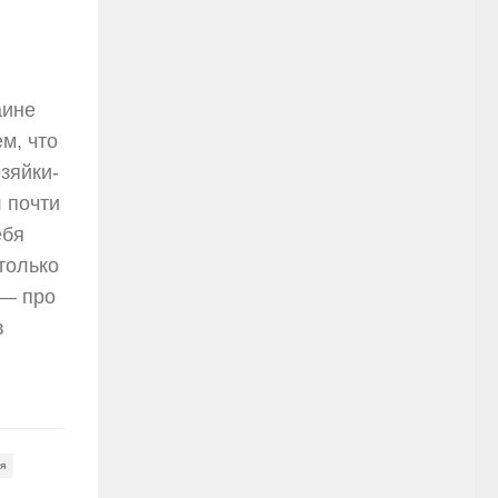
аине
м, что
озяйки-
 почти
ебя
только
 — про
в
я