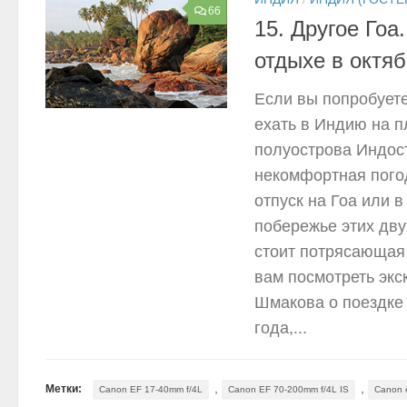
66
15. Другое Го
отдыхе в октя
Если вы попробуете
ехать в Индию на п
полуострова Индост
некомфортная погод
отпуск на Гоа или в
побережье этих дву
стоит потрясающая
вам посмотреть эк
Шмакова о поездке 
года,...
,
,
Метки:
Canon EF 17-40mm f/4L
Canon EF 70-200mm f/4L IS
Canon 