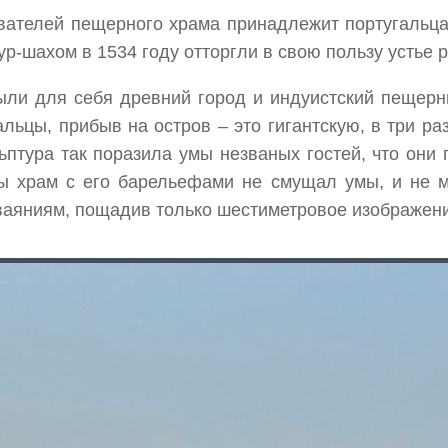
вателей пещерного храма принадлежит португальца
-шахом в 1534 году отторгли в свою пользу устье ре
ыли для себя древний город и индуистский пещерн
альцы, прибыв на остров – это гигантскую, в три р
ьптура так поразила умы незваных гостей, что они 
бы храм с его барельефами не смущал умы, и не м
зваяниям, пощадив только шестиметровое изображен