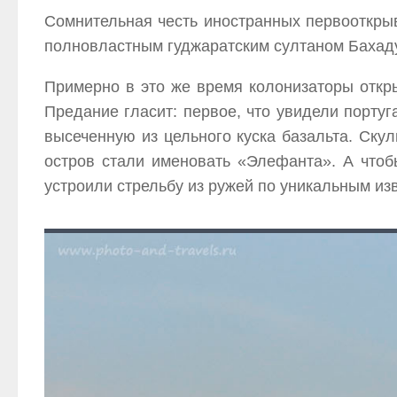
Сомнительная честь иностранных первооткры
полновластным гуджаратским султаном Бахадур
Примерно в это же время колонизаторы откр
Предание гласит: первое, что увидели португ
высеченную из цельного куска базальта. Скул
остров стали именовать «Элефанта». А что
устроили стрельбу из ружей по уникальным и