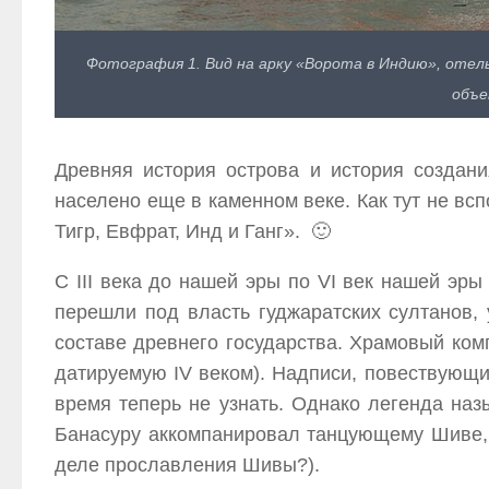
Фотография 1. Вид на арку «Ворота в Индию», отел
объе
Древняя история острова и история создани
населено еще в каменном веке. Как тут не вс
Тигр, Евфрат, Инд и Ганг». 🙂
С III века до нашей эры по VI век нашей эр
перешли под власть гуджаратских султанов,
составе древнего государства. Храмовый комп
датируемую IV веком). Надписи, повествующи
время теперь не узнать. Однако легенда наз
Банасуру аккомпанировал танцующему Шиве, о
деле прославления Шивы?).