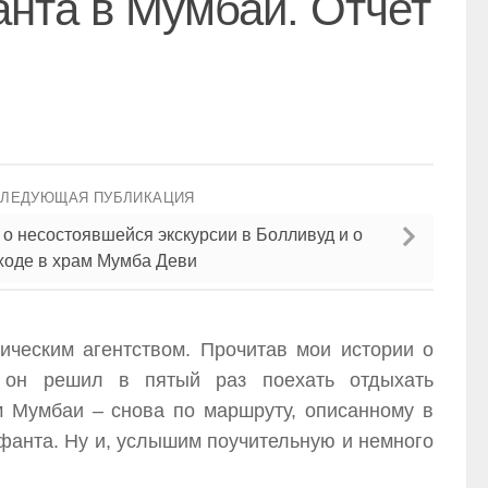
анта в Мумбаи. Отчет
СЛЕДУЮЩАЯ ПУБЛИКАЦИЯ
 о несостоявшейся экскурсии в Болливуд и о
ходе в храм Мумба Деви
ческим агентством. Прочитав мои истории о
, он решил в пятый раз поехать отдыхать
м Мумбаи – снова по маршруту, описанному в
фанта. Ну и, услышим поучительную и немного