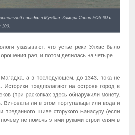
оятельной поездке в Мумбаи. Камера Canon EOS 6D с
 100.
ологи указывают, что устье реки Улхас было
я орошения рая, и потом делилась на четыре —
 Магадха, а в последующем, до 1343, пока не
. Историки предполагают на острове город в
еков (при раскопках здесь обнаружили монету,
. Виноваты ли в этом португальцы или вода и
 и преданного Шиве сторукого Банасуру (если
 почему не помочь этими руками строителям в