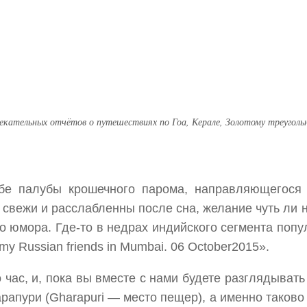
лекательных отчётов о путешествиях по Гоа, Керале, Золотому треугол
бе палубы крошечного парома, направляющегося
 свежи и расслабленны после сна, желание чуть ли
го юмора. Где-то в недрах индийского сегмента по
my Russian friends in Mumbai. 06 October2015».
час, и, пока вы вместе с нами будете разглядыват
рапури (Gharapuri — место пещер), а именно таково