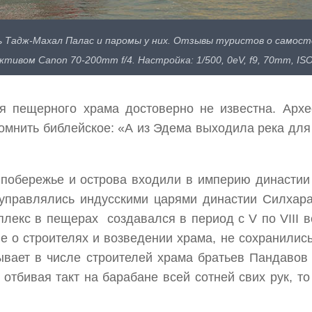
ь Тадж-Махал Палас и паромы у них. Отзывы туристов о самост
ктивом Canon 70-200mm f/4. Настройка: 1/500, 0eV, f9, 70mm, ISO
я пещерного храма достоверно не известна. Архе
помнить библейское: «А из Эдема выходила река дл
ы побережье и острова входили в империю династии
 управлялись индусскими царями династии Силхара
лекс в пещерах создавался в период с V по VIII в
е о строителях и возведении храма, не сохранились
ывает в числе строителей храма братьев Пандавов
тбивая такт на барабане всей сотней свих рук, то