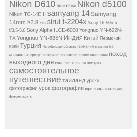
Nikon D610
Nikon d5100
Nikon D3100
samyang 14
Samyang
Nikon TC-14E II
sirui t-2204x
14mm f/2.8
Sony 16-50mm
sirui
Sony Alpha ILCE-6000
Yongnuo YN-622N-
f/3.5-5.6
Индия
Yongnuo YN-685N
Китай
TX
Пермский
Турция
край
германия
на
Челябинская область
мексика
поход
машине
натюрморт
натюрморт при естественном освещении
выходного дня
самостоятельная поездка
самостоятельное
путешествие
таиланд
уроки
урок фотографии
фотографии
шри-ланка
штатив для
фотоаппарата