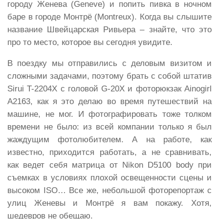
городу Женева (Geneve) и попить пивка в ночном
баре в городе Монтрё (Montreux). Когда вы слышите
название Швейцарская Ривьера – знайте, что это
про то место, которое вы сегодня увидите.
В поездку мы отправились с деловым визитом и
сложными задачами, поэтому брать с собой штатив
Sirui T-2204X с головой G-20X и фоторюкзак Ainogirl
A2163, как я это делаю во время путешествий на
машине, не мог. И фотографировать тоже толком
времени не было: из всей компании только я был
жаждущим фотолюбителем. А на работе, как
известно, приходится работать, а не сравнивать,
как ведет себя матрица от Nikon D5100 body при
съемках в условиях плохой освещенности сцены и
высоком ISO… Все же, небольшой фоторепортаж с
улиц Женевы и Монтрё я вам покажу. Хотя,
шедевров не обещаю.