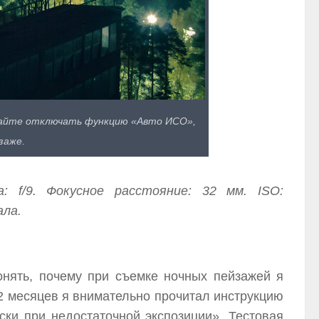
ывайте отключать функцию «Авто ИСО»,
заже.
: f/9. Фокусное расстояние: 32 мм. ISO:
ала.
онять, почему при съемке ночных пейзажей я
2 месяцев я внимательно прочитал инструкцию
ски при недостаточной экспозиции». Тестовая