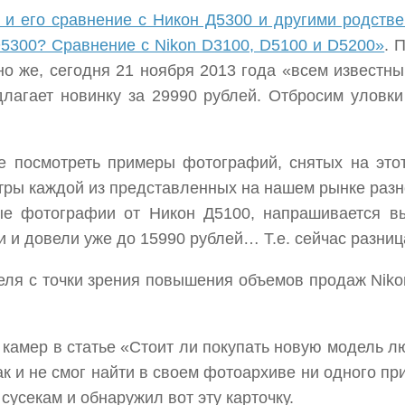
 и его сравнение с Никон Д5300 и другими родстве
5300? Сравнение с Nikon D3100, D5100 и D5200»
. 
но же, сегодня 21 ноября 2013 года «всем известн
длагает новинку за 29990 рублей. Отбросим уловки
не посмотреть примеры фотографий, снятых на этот
тры каждой из представленных на нашем рынке разно
вые фотографии от Никон Д5100, напрашивается вы
 и довели уже до 15990 рублей… Т.е. сейчас разница
ля с точки зрения повышения объемов продаж Nikon
 камер в статье «Стоит ли покупать новую модель 
так и не смог найти в своем фотоархиве ни одного 
усекам и обнаружил вот эту карточку.