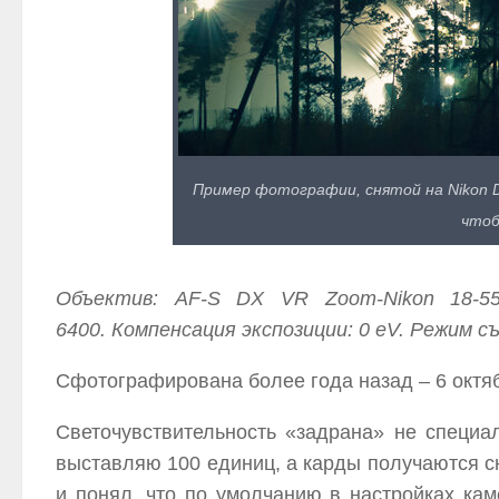
Пример фотографии, снятой на Nikon 
чтоб
Объектив: AF-S DX VR Zoom-Nikon 18-55m
6400. Компенсация экспозиции: 0 eV. Режим 
Сфотографирована более года назад – 6 октяб
Светочувствительность «задрана» не специа
выставляю 100 единиц, а карды получаются с
и понял, что по умолчанию в настройках кам