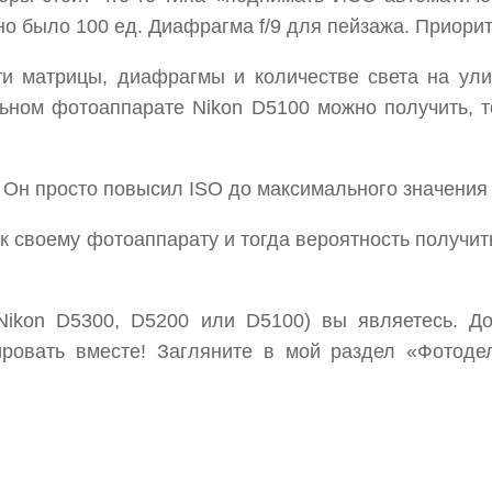
но было 100 ед. Диафрагма f/9 для пейзажа. Приори
ти матрицы, диафрагмы и количестве света на ули
ьном фотоаппарате Nikon D5100 можно получить, то
 Он просто повысил ISO до максимального значения
 к своему фотоаппарату и тогда вероятность получи
(Nikon D5300, D5200 или D5100) вы являетесь. 
ровать вместе! Загляните в мой раздел «Фотодел