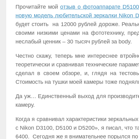
Прочитайте мой
отзыв о фотоаппарате D5100
новую модель любительской зеркалки Nikon D
будет стоить на 12000 рублей дороже. Реаль
своими низкими ценами на фототехнику, пре
неслабый ценник – 30 тысяч рублей за body.
Честно скажу, теперь мне интереснее втрой
теоретически и сравнивая технические параме
сделал в своем обзоре, и, глядя на тесто
Стоимость на тушки моей камеры тоже подняли
Да уж… Единственный выход для производите
камеру.
Когда я сравнивал характеристики зеркальных
с Nikon D3100, D5100 и D5200», я писал, что 
6400. Сегодня же я внимательнее порылся по с