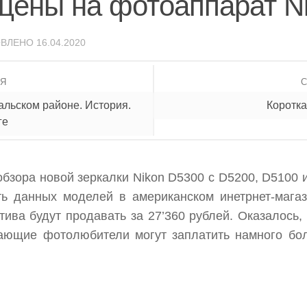
цены на фотоаппарат N
ОВЛЕНО
16.04.2020
ИЯ
льском районе. История.
Коротка
ге
обзора новой зеркалки Nikon D5300 c D5200, D5100 
ь данных моделей в американском инетрнет-магаз
тива будут продавать за 27’360 рублей. Оказалось,
нающие фотолюбители могут заплатить намного бо