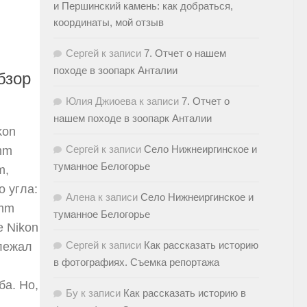
и Першинский камень: как добраться,
координаты, мой отзыв
Сергей
к записи
7. Отчет о нашем
походе в зоопарк Анталии
бзор
Юлия Джиоева
к записи
7. Отчет о
нашем походе в зоопарк Анталии
kon
Сергей
к записи
Село Нижнеиргинское и
mm
туманное Белогорье
m,
 угла:
Алена
к записи
Село Нижнеиргинское и
4mm
туманное Белогорье
е Nikon
Сергей
к записи
Как рассказать историю
 лежал
в фотографиях. Съемка репортажа
а. Но,
Бу
к записи
Как рассказать историю в