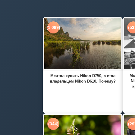
(1 089)
(53
Мо
Мечтал купить Nikon D750, а стал
Ni
владельцем Nikon D610. Почему?
к
(344)
(29