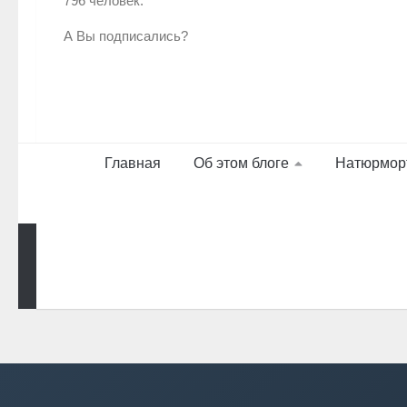
796 человек.
А Вы подписались?
Главная
Об этом блоге
Натюрмор
Работает на
- Разработан в
Тема Hueman