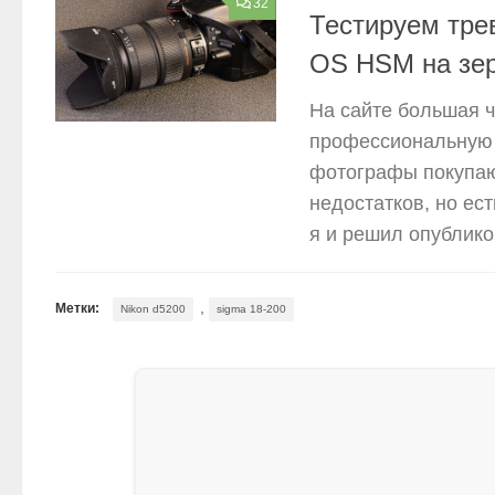
32
Тестируем тре
OS HSM на зер
На сайте большая 
профессиональную 
фотографы покупаю
недостатков, но ес
я и решил опублико
,
Метки:
Nikon d5200
sigma 18-200