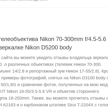
елеобъектива Nikon 70-300mm f/4.5-5.6
зеркалке Nikon D5200 body
 сайта вы можете увидеть отзывы владельца зеркал
 о различных объективах (телевик Никон 70-300,
ъянг 14/2.8 и репортажный зум Никон 17-55/2.8). Кр
л примеры фотографий, снятых на Nikon D3100 body 
 50/1,8G и сравнение фоток, полученных на мою мо
IT Nikon 18-55/3.5-5.6 VR и объектив стороннего
gma 18-250mm. Также, вы можете прочитать отзывы 
l A2163 и о карбоновом штативе Sirui T-2204X с голо