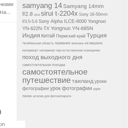
samyang 14
ичками
Samyang 14mm
На...
sirui t-2204x
f/2.8
Sony 16-50mm
sirui
Sony Alpha ILCE-6000
Yongnuo
f/3.5-5.6
Yongnuo YN-685N
YN-622N-TX
Индия
Турция
Китай
Пермский край
германия
на машине
Челябинская область
мексика
натюрморт
натюрморт при естественном освещении
поход выходного дня
самостоятельная поездка
самостоятельное
путешествие
таиланд
уроки
урок фотографии
фотографии
шри-
ланка
штатив для фотоаппарата
0
on