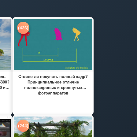
(426)
ель
Стоило ли покупать полный кадр?
5300?
Принципиальное отличие
0 и
полнокадровых и кропнутых
фотоаппаратов
(244)