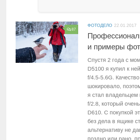
ФОТОДЕЛО
22.01.2017
87
Профессиональ
и примеры фот
Спустя 2 года с мо
D5100 я купил к не
f/4.5-5.6G. Качест
шокировало, поэтом
я стал владельцем
f/2.8, который оче
D610. С покупкой э
без дела в ящике с
альтернативу не да
поздно или рано, п