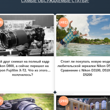
САМЫЕ ОБСУЖДАЕМЫЕ СТАТЬИ:
8)
(491)
й друг снимал на полный кадр
Стоит ли покупать новую мод
kon D800, а сейчас перешел на
любительской зеркалки Nikon D
роп Fujifilm X-T2. Что из этого
Сравнение с Nikon D3100, D510
получилось?
D5200
7)
(293)