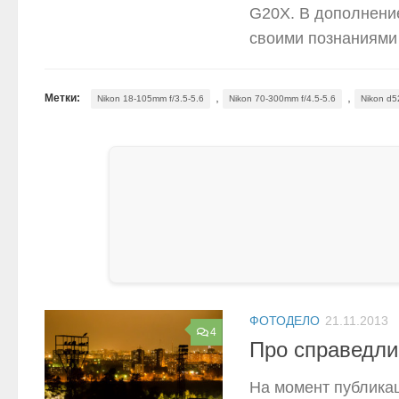
G20X. В дополнение
своими познаниями 
,
,
Метки:
Nikon 18-105mm f/3.5-5.6
Nikon 70-300mm f/4.5-5.6
Nikon d5
ФОТОДЕЛО
21.11.2013
4
Про справедли
На момент публикац