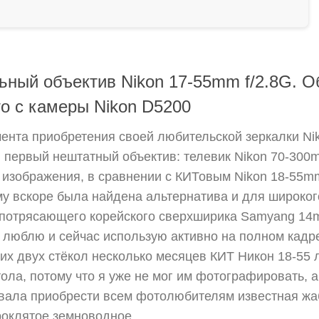
ный объектив Nikon 17-55mm f/2.8G. О
о с камеры Nikon D5200
мента приобретения своей любительской зеркалки Ni
й первый нештатный объектив: телевик Nikon 70-300
во изображения, в сравнении с КИТовым Nikon 18-55m
у вскоре была найдена альтернатива и для широкого
 потрясающего корейского сверхширика Samyang 1
нь люблю и сейчас использую активно на полном кадр
тих двух стёкол несколько месяцев КИТ Никон 18-55
тола, потому что я уже не мог им фотографировать, а
вала приобрести всем фотолюбителям известная жаб
роклятое земноводное...