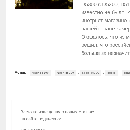
D5300 c D5200, D51
известно не было. 
инетрнет-магазине 
нашей стране камер
Оказалось, что из 
решил, что россий
больше за незначи
,
,
,
,
Метки:
Nikon d5100
Nikon d5200
Nikon d5300
обзор
сра
Всего на извещения о новых статьях
на сайте подписано: