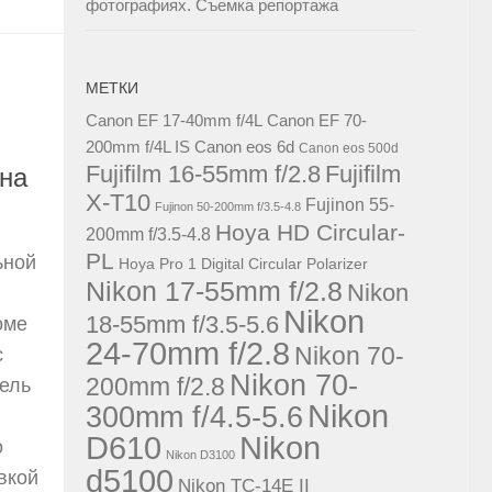
фотографиях. Съемка репортажа
МЕТКИ
Canon EF 17-40mm f/4L
Canon EF 70-
200mm f/4L IS
Canon eos 6d
Canon eos 500d
Fujifilm 16-55mm f/2.8
Fujifilm
 на
X-T10
Fujinon 55-
Fujinon 50-200mm f/3.5-4.8
Hoya HD Circular-
200mm f/3.5-4.8
PL
ьной
Hoya Pro 1 Digital Circular Polarizer
Nikon 17-55mm f/2.8
Nikon
Nikon
18-55mm f/3.5-5.6
оме
24-70mm f/2.8
Nikon 70-
с
Nikon 70-
200mm f/2.8
дель
Nikon
300mm f/4.5-5.6
D610
Nikon
о
Nikon D3100
d5100
вкой
Nikon TC-14E II