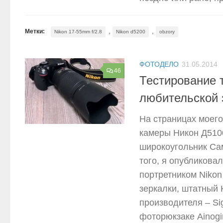
,
,
Метки:
Nikon 17-55mm f/2.8
Nikon d5200
obzory
ФОТОДЕЛО
31.05.2014
46
Тестирование т
любительской 
На страницах моего
камеры Никон Д5100
широкоугольник Сам
того, я опубликова
портретником Nikon
зеркалки, штатный K
производителя – Si
фоторюкзаке Ainogir