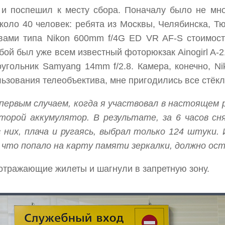
 и поспешил к месту сбора. Поначалу было не мно
коло 40 человек: ребята из Москвы, Челябинска, Тю
ами типа Nikon 600mm f/4G ED VR AF-S стоимост
обой был уже всем известный фоторюкзак Ainogirl A-
оугольник Samyang 14mm f/2.8. Камера, конечно, N
ьзования телеобъектива, мне пригодились все стёкл
я первым случаем, когда я участвовал в настоящем
 второй аккумулятор. В результате, за 6 часов с
 них, плача и ругаясь, выбрал только 124 штуки.
 что попало на карту памяти зеркалки, должно ос
оотражающие жилеты и шагнули в запретную зону.