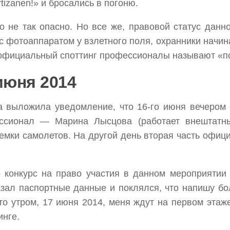
rtizanen!» и бросались в погоню.
не так опасно. Но все же, правовой статус данно
 фотоаппаратом у взлетного поля, охранники начина
 неофициальный споттинг профессионалы называют «п
июня 2014
 выложила уведомление, что 16-го июня вечером с
фессионал — Марина Лысцова (работает внешт
съемки самолетов. На другой день вторая часть офи
о конкурс на право участия в данном мероприятии
зал паспортные данные и поклялся, что напишу бол
то утром, 17 июня 2014, меня ждут на первом эта
инге.