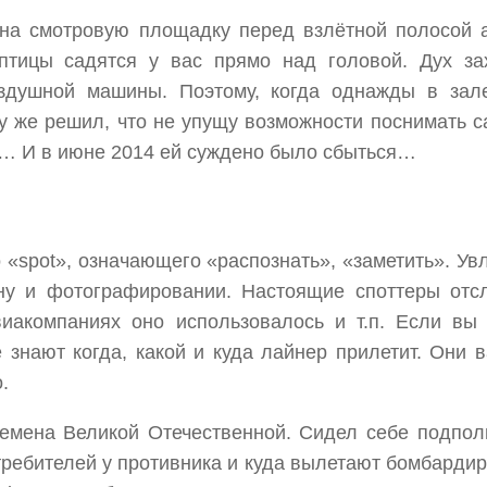
л на смотровую площадку перед взлётной полосой 
птицы садятся у вас прямо над головой. Дух зах
здушной машины. Поэтому, когда однажды в зал
у же решил, что не упущу возможности поснимать са
… И в июне 2014 ей суждено было сбыться…
о «spot», означающего «распознать», «заметить». Ув
 ну и фотографировании. Настоящие споттеры отс
авиакомпаниях оно использовалось и т.п. Если в
 знают когда, какой и куда лайнер прилетит. Они 
.
емена Великой Отечественной. Сидел себе подпол
ребителей у противника и куда вылетают бомбардир