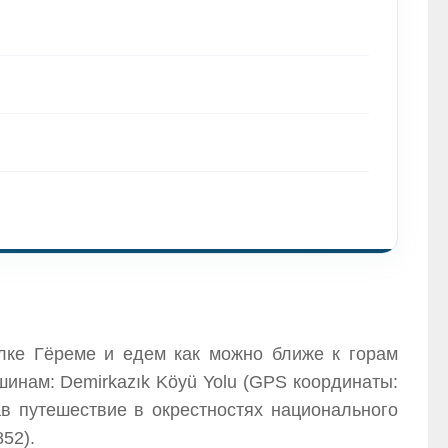
лке Гёреме и едем как можно ближе к горам
шинам: Demirkazık Köyü Yolu (GPS координаты:
ав путешествие в окрестностях национального
852).