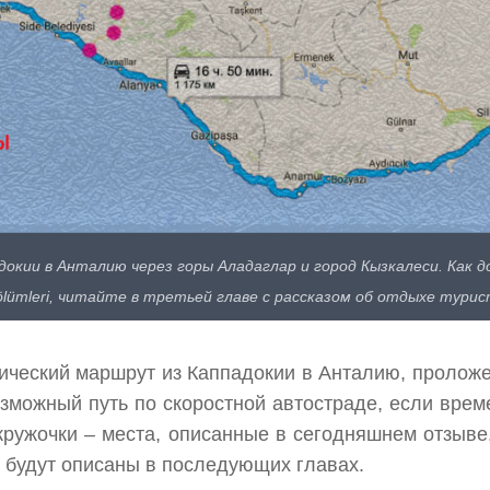
окии в Анталию через горы Аладаглар и город Кызкалеси. Как доб
ölümleri, читайте в третьей главе с рассказом об отдыхе турис
ический маршрут из Каппадокии в Анталию, проложенн
можный путь по скоростной автостраде, если време
 кружочки – места, описанные в сегодняшнем отзыве
 будут описаны в последующих главах.