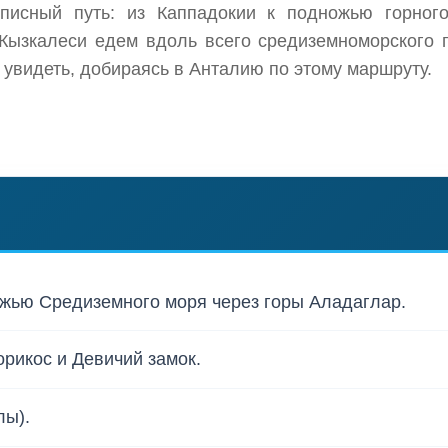
исный путь: из Каппадокии к подножью горного 
ызкалеси едем вдоль всего средиземноморского п
 увидеть, добираясь в Анталию по этому маршруту.
ежью Средиземного моря через горы Аладаглар.
орикос и Девичий замок.
лы).