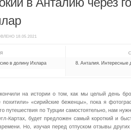
докии в Анталию через г
ялар
ОВЛЕНО
18.05.2021
ИЯ
урсию в долину Ихлара
8. Анталия. Интересные 
кончили на истории о том, как мы целый день бр
е похитили» «сирийские беженцы», пока я фотогр
го путешествия по Турции самостоятельно, нам нужн
угл-Картах, будет предложен самый короткий и быс
 времени. Но, изучая перед отпуском отзывы други