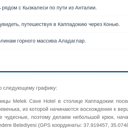
 рядом с Кызкалеси по пути из Анталии.
увидеть, путешествуя в Каппадокию через Конью.
линам горного массива Аладаглар.
 по следующему графику:
ицы Melek Cave Hotel в столице Каппадокии посе
ревенька, из которой начинаются восхождения к вер
де чудесные, поэтому делаем небольшой крюк, нач
emdere Belediyesi (GPS координаты: 37.919457, 35.074