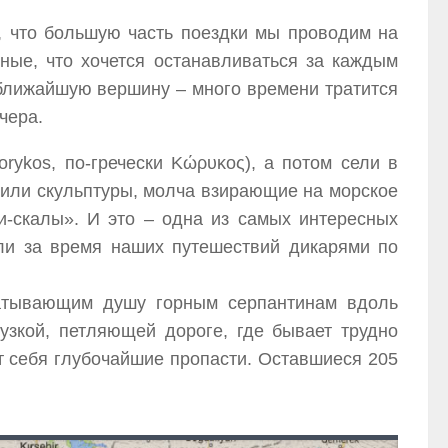
т, что большую часть поездки мы проводим на
ьные, что хочется останавливаться за каждым
 ближайшую вершину – много времени тратится
чера.
rykos, по-гречески Κώρυκος), а потом сели в
били скульптуры, молча взирающие на морское
и-скалы». И это – одна из самых интересных
или за время наших путешествий дикарями по
матывающим душу горным серпантинам вдоль
узкой, петляющей дороге, где бывает трудно
т себя глубочайшие пропасти. Оставшиеся 205