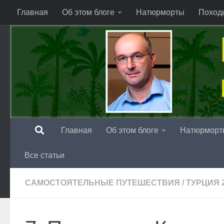
Главная
Об этом блоге
Натюрморты
Поход
Перейти к содержимому
Главная
Об этом блоге
Натюрморт
Все статьи
САМОСТОЯТЕЛЬНЫЕ ПУТЕШЕСТВИЯ
/
ТУРЦИЯ 2