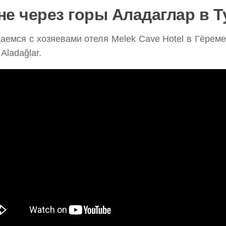
не через горы Аладаглар в 
емся с хозяевами отеля Melek Cave Hotel в Гёреме
Aladağlar.