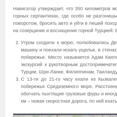
Навигатор утверждает, что 350 километров м
горных серпантинах, где особо не разгонишь
поворотом, бросить авто и уйти в пеший пох
на созерцание и восхищение горной Турцией. 
Утром сходили к морю, полюбовались Деви
машину и поехали искать ущелье, в стена
побережье. Место называется Адам Каяла
экскурсий к рукотворным достопримечате
Турции, Шри-Ланке, Филиппинам, Таиланду
С 13-ти до 21-го часу ехали из Кызка
побережья Средиземного моря. Расстояни
обогнать пыхтящие грузовые фуры и иногд
км – новая скоростная дорога, по ней ехать