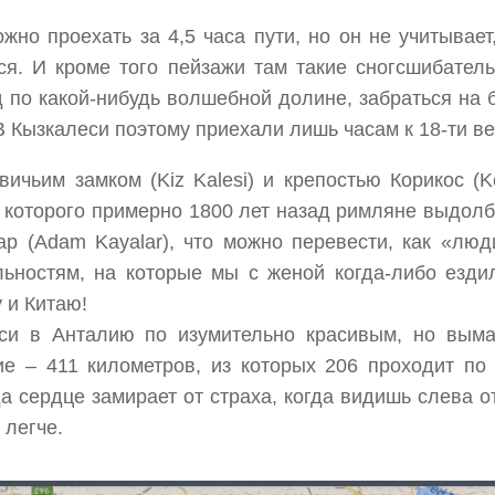
ожно проехать за 4,5 часа пути, но он не учитывае
ся. И кроме того пейзажи там такие сногсшибател
од по какой-нибудь волшебной долине, забраться на
В Кызкалеси поэтому приехали лишь часам к 18-ти ве
чьим замком (Kiz Kalesi) и крепостью Корикос (Ko
х которого примерно 1800 лет назад римляне выдол
р (Adam Kayalar), что можно перевести, как «люд
льностям, на которые мы с женой когда-либо езд
 и Китаю!
леси в Анталию по изумительно красивым, но вы
е – 411 километров, из которых 206 проходит по 
а сердце замирает от страха, когда видишь слева о
 легче.