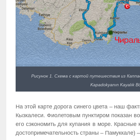
Рисунок 1. Схема с картой путешествия из Каппад
Kapadokyanın Kayalık B
На этой карте дорога синего цвета – наш факт
Кызкалеси. Фиолетовым пунктиром показан воз
его сэкономить для купания в море. Красные
достопримечательность страны – Памуккале) –