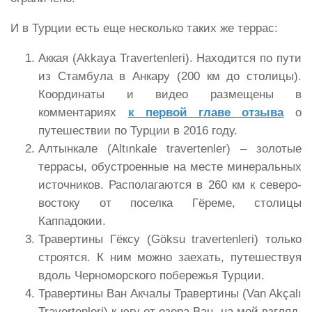
И в Турции есть еще несколько таких же террас:
Аккая (Akkaya Travertenleri). Находится по пути
из Стамбула в Анкару (200 км до столицы).
Координаты и видео размещены в
комментариях
к первой главе отзыва
о
путешествии по Турции в 2016 году.
Алтынкале (Altınkale travertenler) – золотые
террасы, обустроенные на месте минеральных
источников. Располагаются в 260 км к северо-
востоку от поселка Гёреме, столицы
Каппадокии.
Травертины Гёксу (Göksu travertenleri) только
строятся. К ним можно заехать, путешествуя
вдоль Черноморского побережья Турции.
Травертины Ван Акчалы Травертины (Van Akçalı
Travertenleri) к югу от озера Ван, на мой взгляд,