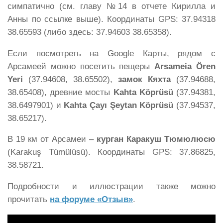
симпатично (см. главу №14 в отчете Кирилла и
Анны по ссылке выше). Координаты GPS: 37.94318
38.65593 (либо здесь: 37.94603 38.65358).
Если посмотреть на Google Карты, рядом с
Арсамеей можно посетить пещеры
Arsameia Ören
Yeri
(37.94608, 38.65502),
замок Кяхта
(37.94688,
38.65408), древние мосты
Kahta Köprüsü
(37.94381,
38.6497901) и
Kahta Çayı Şeytan Köprüsü
(37.94537,
38.65217).
В 19 км от Арсамеи –
курган Каракуш Тюмюлюсю
(Karakuş Tümülüsü). Координаты GPS: 37.86825,
38.58721.
Подробности и иллюстрации также можно
прочитать
на форуме «Отзыв»
.