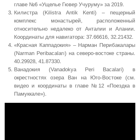
главе №6 «Ущелье Гювер Учуруму» за 2019.
Килистра (Kilistra Antik Kenti) – пещерный
комплекс монастырей, расположенный
относительно недалеко от Анталии и Алании.
Координаты для навигатора: 37.66616, 32.21432.
«Красная Каппадокия» – Нарман Перибакалары
(Narman Peribacaları) на северо-востоке страны.
40.29928, 41.87330.
Ванадокия (Vanadokya Peri Bacalari) в
окрестностях озера Ван на Юго-Востоке (см.
видео и координаты в главе №12 «Поездка в
Памуккале»).