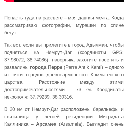
Попасть туда на рассвете – моя давняя мечта. Когда
рассматриваю фотографии, мурашки по спине
бегут…
Так вот, если вы прилетите в город Адыяман, чтобы
подняться на Немрут-Даг (координаты GPS:
37.98072, 38.74086), наверняка захотите посетить и
развалины
города Перре
(Perre Antik Kenti) – одного
из пяти городов древнеармянского Коммагенского
царства. Расстояние между этими
достопримечательностями – 73 км. Координаты
некрополя: 37.79239, 38.30316.
В 20 км от Немрут-Даг расположены барельефы и
святилища у летней резиденции Митридата
Каллиника –
Арсамея
(Arsameia). Выглядит очень