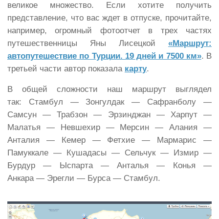
великое множество. Если хотите получить
представление, что вас ждет в отпуске, прочитайте,
например, огромный фотоотчет в трех частях
путешественницы Яны Лисецкой
«Маршрут:
автопутешествие по Турции. 19 дней и 7500 км»
. В
третьей части автор показала
карту
.
В общей сложности наш маршрут выглядел
так: Стамбул — Зонгулдак — Сафранболу —
Самсун — Трабзон — Эрзинджан — Харпут —
Малатья — Невшехир — Мерсин — Алания —
Анталия — Кемер — Фетхие — Мармарис —
Памуккале — Кушадасы — Сельчук — Измир —
Бурдур — Ыспарта — Анталья — Конья —
Анкара — Эрегли — Бурса — Стамбул.