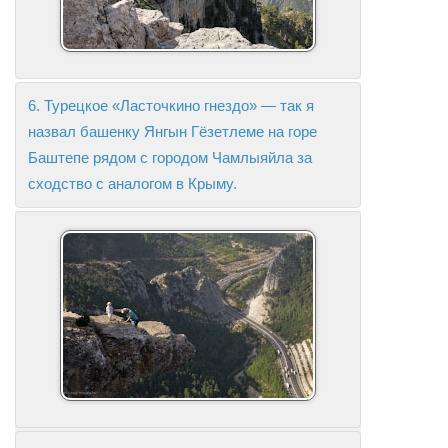
6. Турецкое «Ласточкино гнездо» — так я
назвал башенку Янгын Гёзетлеме на горе
Баштепе рядом с городом Чамлыяйла за
сходство с аналогом в Крыму.