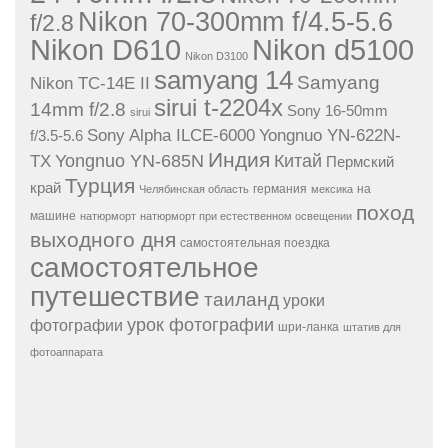
Nikon 70-300mm f/4.5-5.6
f/2.8
Nikon D610
Nikon d5100
Nikon D3100
samyang 14
Samyang
Nikon TC-14E II
sirui t-2204x
14mm f/2.8
Sony 16-50mm
sirui
Sony Alpha ILCE-6000
Yongnuo YN-622N-
f/3.5-5.6
Индия
Yongnuo YN-685N
Китай
TX
Пермский
Турция
край
германия
на
Челябинская область
мексика
поход
машине
натюрморт
натюрморт при естественном освещении
выходного дня
самостоятельная поездка
самостоятельное
путешествие
таиланд
уроки
урок фотографии
фотографии
шри-ланка
штатив для
фотоаппарата