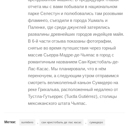
отчета мы с вами побывали в национальном
парке Селестун и полюбовались там розовыми
фламинго, съездили в города Ушмаль и
Паленке, где среди джунглей затерялись
развалины древнейших городов индейцев майя.
В 6-й части отзыва показаны фотографии,
снятые во время путешествия через горный
массив Сьерра-Мадре-де-Чьяпас в город с
романтичным названием Сан-Кристобаль-де-
Лас-Касас. Мы планировали, что в нём
переночуем, а следующим утром отправимся
смотреть великолепный каньон Сумидеро на
реке Грихальва, расположенный недалеко от
Тустла-Гутьеррес (Tuxtla Gutiérrez), столицы
мексиканского штата Чьяпас.
,
,
Метки:
sumidero
сан кристобаль де лас касас
сумидеро