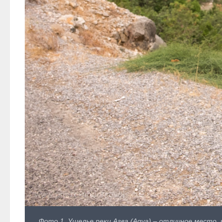
Фото 1. Ущелье реки Агва (Agva) – отличное место, ч