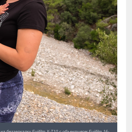
беззеркалку Fujifilm X-T10 с объективом Fujifilm 16-