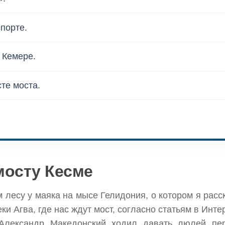
порте.
 Кемере.
те моста.
 мосту Кесме
м лесу у маяка на мысе Гелидония, о котором я рас
ки Агва, где нас ждут мост, согласно статьям в Инте
 Александр Македонский ходил давать люлей пе