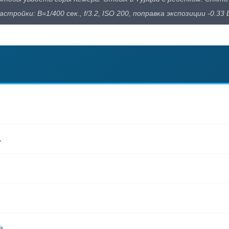
астройки: В=1/400 сек., f/3.2, ISO 200, поправка экспозиции -0.33
.
».