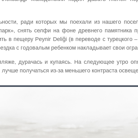
ьности, ради которых мы поехали из нашего посе
парк», снять селфи на фоне древнего памятника пр
ть в пещеру Peynir Deliği (в переводе с турецкого 
 поездка с годовалым ребенком накладывает свои огр
пляже, дурачась и купаясь. На следующее утро опя
 лучше получаться из-за меньшего контраста освещ