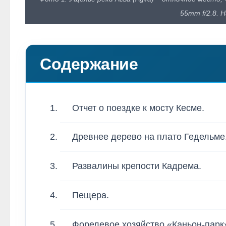
55mm f/2.8. Н
Содержание
Отчет о поездке к мосту Кесме.
Древнее дерево на плато Гедельме
Развалины крепости Кадрема.
Пещера.
Форелевое хозяйство «Каньон-парк