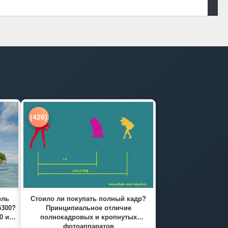
(426)
ель
Стоило ли покупать полный кадр?
5300?
Принципиальное отличие
0 и
полнокадровых и кропнутых
фотоаппаратов