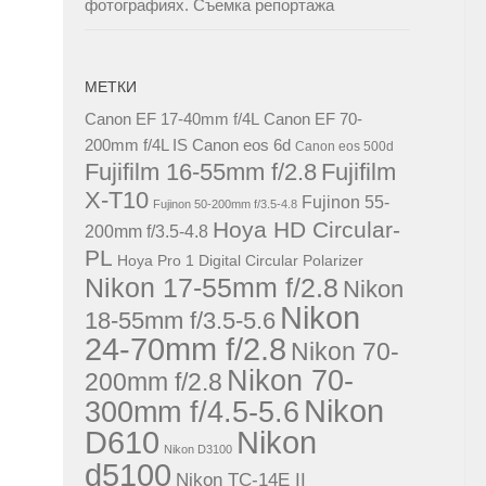
фотографиях. Съемка репортажа
МЕТКИ
Canon EF 17-40mm f/4L
Canon EF 70-
200mm f/4L IS
Canon eos 6d
Canon eos 500d
Fujifilm 16-55mm f/2.8
Fujifilm
X-T10
Fujinon 55-
Fujinon 50-200mm f/3.5-4.8
Hoya HD Circular-
200mm f/3.5-4.8
PL
Hoya Pro 1 Digital Circular Polarizer
Nikon 17-55mm f/2.8
Nikon
Nikon
18-55mm f/3.5-5.6
24-70mm f/2.8
Nikon 70-
Nikon 70-
200mm f/2.8
Nikon
300mm f/4.5-5.6
D610
Nikon
Nikon D3100
d5100
Nikon TC-14E II