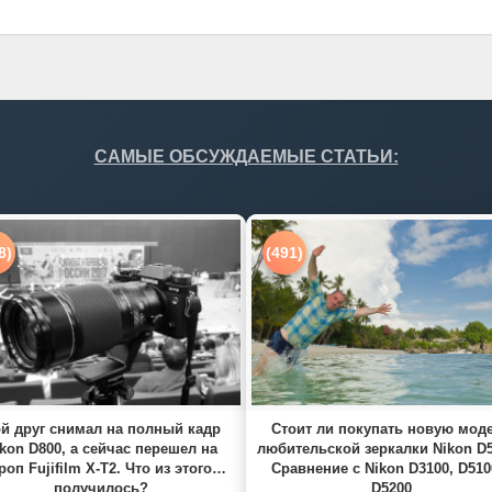
САМЫЕ ОБСУЖДАЕМЫЕ СТАТЬИ:
8)
(491)
й друг снимал на полный кадр
Стоит ли покупать новую мод
kon D800, а сейчас перешел на
любительской зеркалки Nikon D
роп Fujifilm X-T2. Что из этого
Сравнение с Nikon D3100, D510
получилось?
D5200