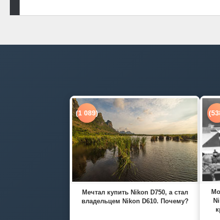
(1 089)
(53
Мо
Мечтал купить Nikon D750, а стал
Ni
владельцем Nikon D610. Почему?
к