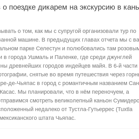
 о поездке дикарем на экскурсию в кан
вать о том, как мы с супругой организовали тур по
ванной машине. В предыдущих главах отчета мы с в
альном парке Селестун и полюбовались там розовы
 в города Ушмаль и Паленке, где среди джунглей
ны древнейших городов индейцев майя. В 6-й части
отографии, снятые во время путешествия через гор
ре-де-Чьяпас в город с романтичным названием Сан
Касас. Мы планировали, что в нём переночуем, а
тправимся смотреть великолепный каньон Сумидеро
сположенный недалеко от Тустла-Гутьеррес (Tuxtla
 мексиканского штата Чьяпас.