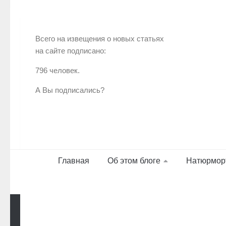
Всего на извещения о новых статьях
на сайте подписано:
796 человек.
А Вы подписались?
Главная
Об этом блоге
Натюрмор
Работает на
- Разработан в
Тема Hueman