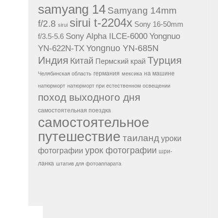
samyang 14
Samyang 14mm
sirui t-2204x
f/2.8
Sony 16-50mm
sirui
Sony Alpha ILCE-6000
Yongnuo
f/3.5-5.6
Yongnuo YN-685N
YN-622N-TX
Индия
Турция
Китай
Пермский край
германия
на машине
Челябинская область
мексика
натюрморт
натюрморт при естественном освещении
поход выходного дня
самостоятельная поездка
самостоятельное
путешествие
таиланд
уроки
урок фотографии
фотографии
шри-
ланка
штатив для фотоаппарата