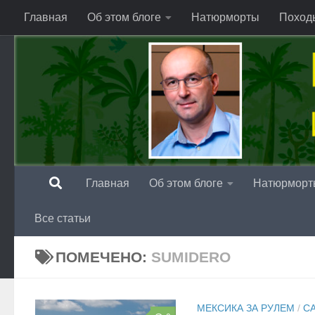
Главная
Об этом блоге
Натюрморты
Поход
Перейти к содержимому
Главная
Об этом блоге
Натюрморт
Все статьи
ПОМЕЧЕНО:
SUMIDERO
МЕКСИКА ЗА РУЛЕМ
/
С