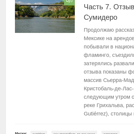
0
Часть 7. Отзыв
Сумидеро
Продолжаю рассказы
Мексике на арендо
побывали в национ
фламинго, съездили
затерялись развали
отзыва показаны ф
массив Сьерра-Мад
Кристобаль-де-Лас-
следующим утром о
реке Грихальва, ра
Gutiérrez), столицы
,
,
Метки:
sumidero
сан кристобаль де лас касас
сумидеро