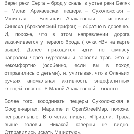
берег реки Серга – брод у скалы в устье реки Беляк
– Малая Аракаевская пещера – Сухоложская –
Мшистая – Большая Аракаевская – источник
Синюха (Аракаевский грифон) – обратно в деревню.
И, похоже, что в этом направлении дорога
заканчивается у первого брода (точка «B» на карте
выше). Далее приходится идти по компасу
напролом через буреломы и заросли трав. Это и
некомфортно (особенно, если вы в поход
отправились с детьми), и, учитывая, что в Оленьих
ручьях аномальная активность энцефалитных
клещей, опасно. У Малой Аракаевской – болото.
Более того, координаты пещеры Сухоложская в
Google-картах, Maps.me и OpenStreetMap, похоже,
неправильные. В отчетах пишут: «Пришли. Трава
выше головы. Никакой каверны не видно.
Отправились искать Мшистую».