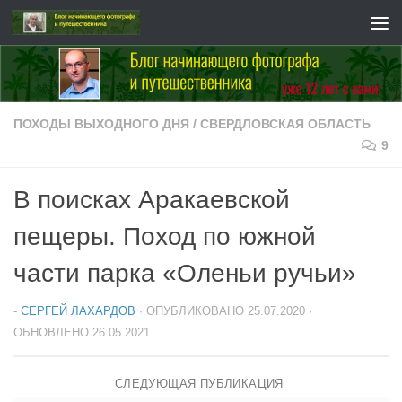
Перейти к содержимому
ПОХОДЫ ВЫХОДНОГО ДНЯ
/
СВЕРДЛОВСКАЯ ОБЛАСТЬ
9
В поисках Аракаевской
пещеры. Поход по южной
части парка «Оленьи ручьи»
-
СЕРГЕЙ ЛАХАРДОВ
· ОПУБЛИКОВАНО
25.07.2020
·
ОБНОВЛЕНО
26.05.2021
СЛЕДУЮЩАЯ ПУБЛИКАЦИЯ