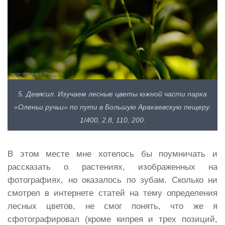
5. Девясил. Изучаем лесные цветы южной части парка
«Оленьи ручьи» по пути в Большую Аракаевскую пещеру.
1/400, 2.8, 110, 200.
В этом месте мне хотелось бы поумничать и
рассказать о растениях, изображенных на
фотографиях, но оказалось по зубам. Сколько ни
смотрел в интернете статей на тему определения
лесных цветов, не смог понять, что же я
сфотографировал (кроме кипрея и трех позиций,