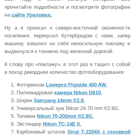
прочитайте подробности и посмотрите фотографии
на
сайте Ураловед.
Ну а я приехал к северо-восточной оконечности
поселения, перекусил бутербродом с чаем, запер
машину, взвалил на себя непосильную поклажу и
выдвинулся к тоннелю под железной дорогой.
К слову про «поклажу», в этот раз я тащил с собой
в поход рекордное количество фотооборудования:
Фоторюкзак
Lowepro Flipside 400 AW.
Полнокадровая
камера Nikon D610.
Ширик
Samyang 14mm f/2.8.
Универсальный зум Nikon 24-70 mm f/2.8G.
Телевик
Nikon 70-200mm f/2.8G.
Экстендер
Nikon TC-14E II.
Карбоновый штатив
Sirui Т-2204Х с головкой