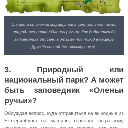
1. Карта со схемой маршрутов в центральной части
природного парка «Оленьи ручьи». Как добраться до
заповедника описано в отзыве про поход в пещеру
Дружба весной (см. ссылку ниже).
3. Природный или
национальный парк? А может
быть заповедник «Оленьи
ручьи»?
Обсуждая вопрос, куда отправиться на выходные из
Екатеринбурга на машине, горожане по-разному