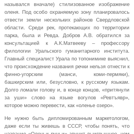
назывался вначале) стилизованное изображение
оленя. Под особо охраняемую зону планировалось
отвести земли нескольких районов Свердловской
области. Среди рек, протекающих по территории
парка, была и Ревда. Добров А.В. обратился за
консультацией к А.К.Матвееву – профессору
филологии Уральского гуманитарного института.
Главный специалист Урала по топонимике выяснил,
что происхождение названия речки нельзя отнести к
финно-угорским (манси, коми-пермяки),
башкирским или, безусловно, к русскому языкам.
Долго ломали голову и, в конце концов, «притянули
за уши» слово на языке вогулов «Ревтъявр»,
которое можно перевести, как «оленье озеро».
Не нужно быть дипломированным маркетологом,
даже если ты живешь в СССР, чтобы понять, что
название «Оленьи ручьи» звучит выигрышнее, чем