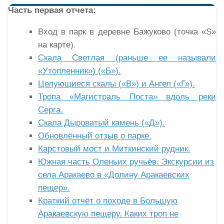
Часть первая отчета:
Вход в парк в деревне Бажуково (точка «S»
на карте).
Скала Светлая (раньше ее называли
«Утопленник») («Б»).
Целующиеся скалы («В») и Ангел («Г»).
Тропа «Магистраль Поста» вдоль реки
Серга.
Скала Дыроватый камень («Д»).
Обновлённый отзыв о парке.
Карстовый мост и Миткинский рудник.
Южная часть Оленьих ручьёв. Экскурсии из
села Аракаево в «Долину Аракаевских
пещер».
Краткий отчёт о походе в Большую
Аракаевскую пещеру. Каких троп не