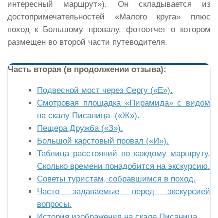
интересный маршрут»). Он складывается из
достопримечательностей «Малого круга» плюс
поход к Большому провалу, фотоотчет о котором
размещен во второй части путеводителя.
Часть вторая (в продолжении отзыва):
Подвесной мост через Сергу («Е»).
Смотровая площадка «Пирамида» с видом
на скалу Писаница («Ж»).
Пещера Дружба («З»).
Большой карстовый провал («И»).
Таблица расстояний по каждому маршруту.
Сколько времени понадобится на экскурсию.
Советы туристам, собравшимся в поход.
Часто задаваемые перед экскурсией
вопросы.
История изображения на скале Писаница.