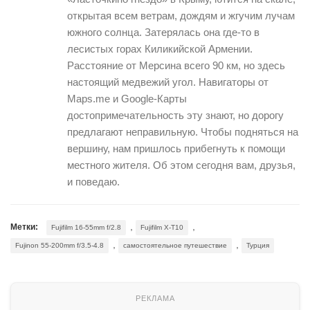
открытая всем ветрам, дождям и жгучим лучам
южного солнца. Затерялась она где-то в
лесистых горах Киликийской Армении.
Расстояние от Мерсина всего 90 км, но здесь
настоящий медвежий угол. Навигаторы от
Maps.me и Google-Карты
достопримечательность эту знают, но дорогу
предлагают неправильную. Чтобы подняться на
вершину, нам пришлось прибегнуть к помощи
местного жителя. Об этом сегодня вам, друзья,
и поведаю.
,
,
Метки:
Fujifilm 16-55mm f/2.8
Fujifilm X-T10
,
,
Fujinon 55-200mm f/3.5-4.8
самостоятельное путешествие
Турция