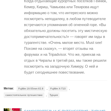
Когда отдыхающие курортных поселков Гёйнюк,
Кемер, Кириш, Чамьюва или Текирова ищут
информацию о том, что интересного можно
посмотреть неподалеку, в любом путеводителе
встречаются упоминания об огненной горе. «Вы
обязательно должны посетить эту мистическую
достопримечательность!» — говорят им гиды в
турагентстве. «Очень милое место. Must see!
Похоже на сказку», — вторят отзывы на
форумах и на Tripadvisor. Что же, приехав на
отдых в Чиралы в третий раз, мы также решили
посмотреть на загадочную Химеру. О ней и
будет сегодняшнее повествование.
,
,
Метки:
Fujifilm 16-55mm f/2.8
Fujifilm X-T10
,
самостоятельное путешествие
Турция