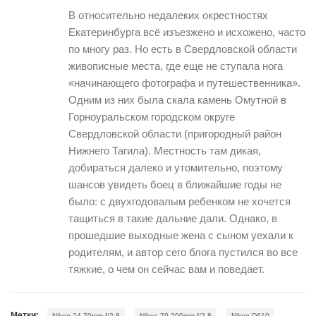
В относительно недалеких окрестностях
Екатеринбурга всё изъезжено и исхожено, часто
по многу раз. Но есть в Свердловской области
живописные места, где еще не ступала нога
«начинающего фотографа и путешественника».
Одним из них была скала камень Омутной в
Горноуральском городском округе
Свердловской области (пригородный район
Нижнего Тагила). Местность там дикая,
добираться далеко и утомительно, поэтому
шансов увидеть боец в ближайшие годы не
было: с двухгодовалым ребенком не хочется
тащиться в такие дальние дали. Однако, в
прошедшие выходные жена с сыном уехали к
родителям, и автор сего блога пустился во все
тяжкие, о чем он сейчас вам и поведает.
,
,
,
Метки:
Nikon 24-70mm f/2.8
Nikon 70-200mm f/2.8
Nikon D610