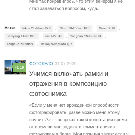
Мне так понравилось, что этим вечером я не
стал задаваться вопросом, куда...
,
,
,
Метки:
Nikon 24-70mm f/2.8
Nikon 70-200mm f/2.8
Nikon D610
,
,
,
Samyang 14mm f/2.8
sirui t-2204x
Yongnuo YN-622N-TX
,
Yongnuo YN-685N
поход выходного дня
ФОТОДЕЛО
31.07.2020
19
Учимся включать рамки и
отражения в композицию
фотоснимка
«Если у меня нет врожденной способности
фотографировать, разве можно меня этому
научить?» — вопросы такой коннотации время
от времени мне задают в комментариях к
фотоурокам в блоге. Моя позиция такая: если у