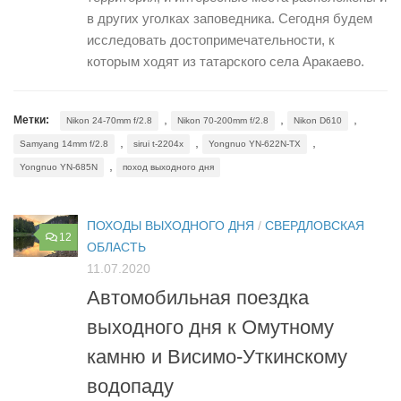
в других уголках заповедника. Сегодня будем
исследовать достопримечательности, к
которым ходят из татарского села Аракаево.
,
,
,
Метки:
Nikon 24-70mm f/2.8
Nikon 70-200mm f/2.8
Nikon D610
,
,
,
Samyang 14mm f/2.8
sirui t-2204x
Yongnuo YN-622N-TX
,
Yongnuo YN-685N
поход выходного дня
ПОХОДЫ ВЫХОДНОГО ДНЯ
/
СВЕРДЛОВСКАЯ
12
ОБЛАСТЬ
11.07.2020
Автомобильная поездка
выходного дня к Омутному
камню и Висимо-Уткинскому
водопаду