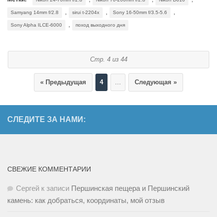
,
,
,
Samyang 14mm f/2.8
sirui t-2204x
Sony 16-50mm f/3.5-5.6
,
Sony Alpha ILCE-6000
поход выходного дня
Стр. 4 из 44
« Предыдущая
4
…
Следующая »
СЛЕДИТЕ ЗА НАМИ:
СВЕЖИЕ КОММЕНТАРИИ
Сергей
к записи
Першинская пещера и Першинский
камень: как добраться, координаты, мой отзыв