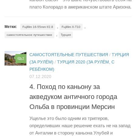
плато Колорадо в американском штате Аризона.
,
,
Метки:
Fujifilm 16-55mm f/2.8
Fujifilm X-T10
,
самостоятельное путешествие
Турция
САМОСТОЯТЕЛЬНЫЕ ПУТЕШЕСТВИЯ
/
ТУРЦИЯ
2
(ЗА РУЛЁМ)
/
ТУРЦИЯ 2020 (ЗА РУЛЁМ, С
РЕБЁНКОМ)
07.12.2020
4. Поход по каньону за
акведуком античного города
Ольба в провинции Мерсин
Ущелье это было одним из триггеров,
определивших наше решение ехать не на запад
от Анталии в сторону каньона Улубей и