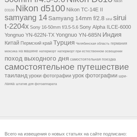
Nikon
Nikon d5100
Nikon TC-14E II
D3100
samyang 14
sirui
Samyang 14mm f/2.8
sirui
t-2204x
Sony Alpha ILCE-6000
Sony 16-50mm f/3.5-5.6
Индия
Yongnuo YN-685N
Yongnuo YN-622N-TX
Турция
Китай
Пермский край
германия
Челябинская область
на машине
мексика
натюрморт
натюрморт при естественном освещении
поход выходного дня
самостоятельная поездка
самостоятельное путешествие
таиланд
урок фотографии
уроки фотографии
шри-
ланка
штатив для фотоаппарата
Всего на извещения о новых статьях на сайте подписано: