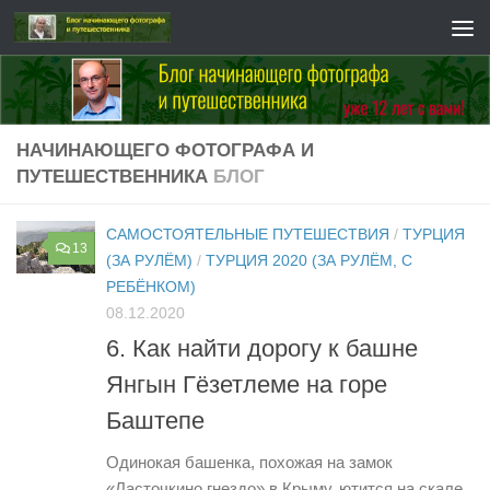
Перейти к содержимому
НАЧИНАЮЩЕГО ФОТОГРАФА И
ПУТЕШЕСТВЕННИКА
БЛОГ
САМОСТОЯТЕЛЬНЫЕ ПУТЕШЕСТВИЯ
/
ТУРЦИЯ
13
(ЗА РУЛЁМ)
/
ТУРЦИЯ 2020 (ЗА РУЛЁМ, С
РЕБЁНКОМ)
08.12.2020
6. Как найти дорогу к башне
Янгын Гёзетлеме на горе
Баштепе
Одинокая башенка, похожая на замок
«Ласточкино гнездо» в Крыму, ютится на скале,