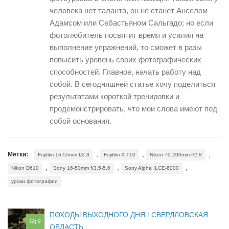
человека нет таланта, он не станет Анселом
Адамсом или Себастьяном Сальгадо; но если
фотолюбитель посвятит время и усилия на
выполнение упражнений, то сможет в разы
повысить уровень своих фотографических
способностей. Главное, начать работу над
собой. В сегодняшней статье хочу поделиться
результатами короткой тренировки и
продемонстрировать, что мои слова имеют под
собой основания.
,
,
,
Метки:
Fujifilm 16-55mm f/2.8
Fujifilm X-T10
Nikon 70-200mm f/2.8
,
,
,
Nikon D610
Sony 16-50mm f/3.5-5.6
Sony Alpha ILCE-6000
уроки фотографии
ПОХОДЫ ВЫХОДНОГО ДНЯ
/
СВЕРДЛОВСКАЯ
9
ОБЛАСТЬ