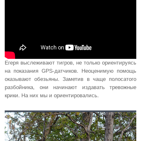
Егеря выслеживают тигров, не только ориентируясь
на показания GPS-датчиков. Неоценимую помощь
оказывают обезьяны. Заметив в чаще полосатого
разбойника, они начинают издавать тревожные
крики. На них мы и ориентировались.