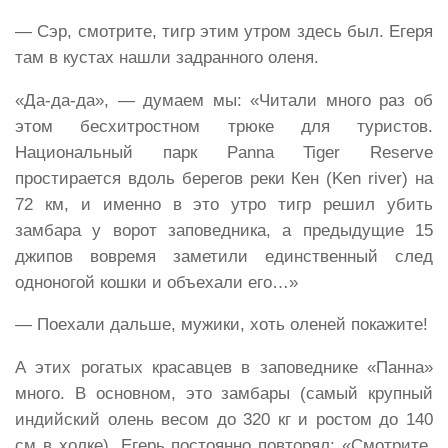
— Сэр, смотрите, тигр этим утром здесь был. Егеря
там в кустах нашли задранного оленя.
«Да-да-да», — думаем мы: «Читали много раз об
этом бесхитростном трюке для туристов.
Национальный парк Panna Tiger Reserve
простирается вдоль берегов реки Кен (Ken river) на
72 км, и именно в это утро тигр решил убить
замбара у ворот заповедника, а предыдущие 15
джипов вовремя заметили единственный след
одноногой кошки и объехали его…»
— Поехали дальше, мужики, хоть оленей покажите!
А этих рогатых красавцев в заповеднике «Панна»
много. В основном, это замбары (самый крупный
индийский олень весом до 320 кг и ростом до 140
см в холке). Егерь постоянно повторял: «Смотрите,