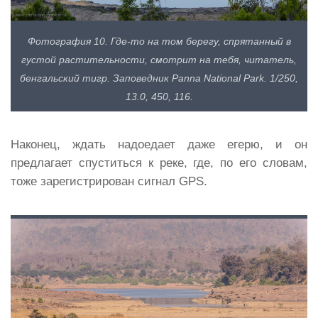
Фотография 10. Где-то на том берегу, спрятанный в
густой растительности, смотрит на тебя, читатель,
бенгальский тигр. Заповедник Panna National Park. 1/250,
13.0, 450, 116.
Наконец, ждать надоедает даже егерю, и он
предлагает спуститься к реке, где, по его словам,
тоже зарегистрирован сигнал GPS.