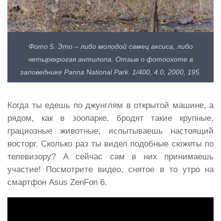
Фото 5. Это – либо молодой самец аксиса, либо
четырехрогая антилопа. Отзыв о фотоохоте в
заповеднике Panna National Park. 1/400, 4.0, 2000, 195.
Когда ты едешь по джунглям в открытой машине, а
рядом, как в зоопарке, бродят такие крупные,
грациозные животные, испытываешь настоящий
восторг. Сколько раз ты видел подобные сюжеты по
телевизору? А сейчас сам в них принимаешь
участие! Посмотрите видео, снятое в то утро на
смартфон Asus ZenFon 6.