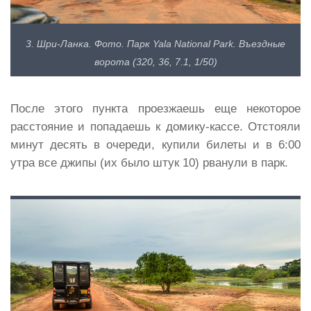
3. Шри-Ланка. Фото. Парк Yala National Park. Въездные
ворота (320, 36, 7.1, 1/50)
После этого пункта проезжаешь еще некоторое
расстояние и попадаешь к домику-кассе. Отстояли
минут десять в очереди, купили билеты и в 6:00
утра все джипы (их было штук 10) рванули в парк.