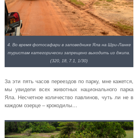
4. Во время фотосафари в заповеднике Яла на Шри-Ланке
туристам категорически запрещено выходить из джипа.
(320, 18, 7.1, 1/30)
За эти пять часов переездов по парку, мне кажется,
мы увидели всех животных национального парка
Яла. Несчетное количество павлинов, чуть ли не в
каждом озерце – крокодилы…