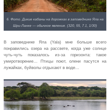
6. Фото. Дикие кабаны на дорожках в заповеднике Яла на
Шри-Ланке — обычное явление. (320, 55, 7.1, 1/30)
В заповеднике Яла (Yala) мне больше всего
понравились озера на рассвете, когда уже солнце
чуть-чуть показалось из-за горизонта: такое
умиротворение… Птицы поют, олени пасутся на
лужайках, буйволы отдыхают в воде…