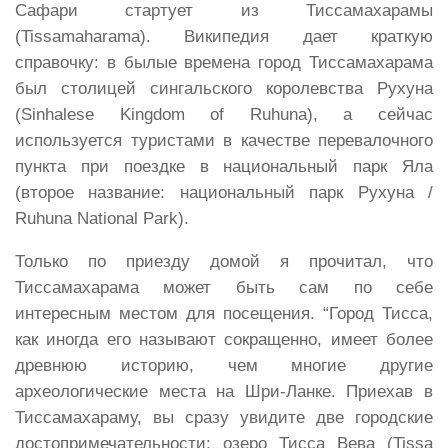
Сафари стартует из Тиссамахарамы
(Tissamaharama). Википедия дает краткую
справочку: в былые времена город Тиссамахарама
был столицей сингальского королевства Рухуна
(Sinhalese Kingdom of Ruhuna), а сейчас
используется туристами в качестве перевалочного
пункта при поездке в национальный парк Яла
(второе название: национальный парк Рухуна /
Ruhuna National Park).
Только по приезду домой я прочитал, что
Тиссамахарама может быть сам по себе
интересным местом для посещения.
“Город Тисса,
как иногда его называют сокращенно, имеет более
древнюю историю, чем многие другие
археологические места на Шри-Ланке. Приехав в
Тиссамахараму, вы сразу увидите две городские
достопримечательности: озеро Тисса Вева (
Tissa