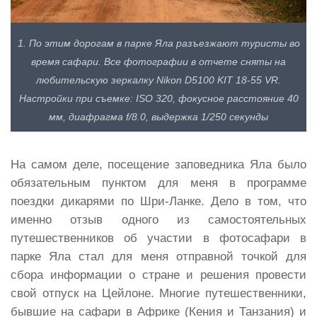
1. По этим дорогам в парке Яла разъезжают туристы во
время сафари. Все фотографии в отчете сняты на
любительскую зеркалку Nikon D5100 KIT 18-55 VR.
Настройки при съемке: ISO 320, фокусное расстояние 40
мм, диафрагма f/8.0, выдержка 1/250 секунды
На самом деле, посещение заповедника Яла было
обязательным пунктом для меня в программе
поездки дикарями по Шри-Ланке. Дело в том, что
именно отзыв одного из самостоятельных
путешественников об участии в фотосафари в
парке Яла стал для меня отправной точкой для
сбора информации о стране и решения провести
свой отпуск на Цейлоне. Многие путешественники,
бывшие на сафари в Африке (Кения и Танзания) и