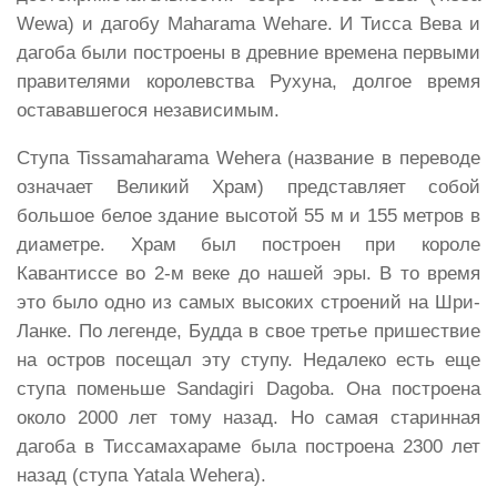
Wewa) и дагобу Maharama Wehare. И Тисса Вева и
дагоба были построены в древние времена первыми
правителями королевства Рухуна, долгое время
остававшегося независимым.
Ступа
Tissamaharama
Wehera (название в переводе
означает Великий Храм) представляет собой
большое белое здание высотой 55 м и 155 метров в
диаметре. Храм был построен при короле
Кавантиссе во 2-м веке до нашей эры. В то время
это было одно из самых высоких строений на Шри-
Ланке. По легенде, Будда в свое третье пришествие
на остров посещал эту ступу. Недалеко есть еще
ступа поменьше
Sandagiri
Dagoba. Она построена
около 2000 лет тому назад. Но самая старинная
дагоба в Тиссамахараме была построена 2300 лет
назад (ступа
Yatala
Wehera).