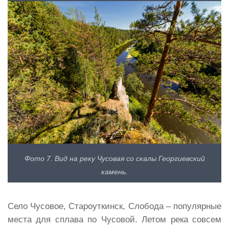
Фото 7. Вид на реку Чусовая со скалы Георгиевский
камень.
Село Чусовое, Староуткинск, Слобода – популярные
места для сплава по Чусовой. Летом река совсем