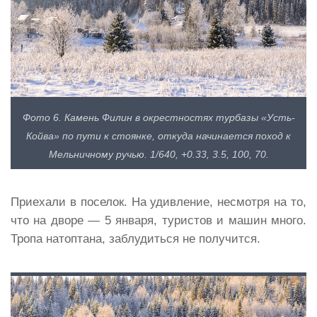
Фото 6. Камень Филин в окрестностях турбазы «Усть-
Койва» по пути к стоянке, откуда начинается поход к
Мельничному ручью. 1/640, +0.33, 3.5, 100, 70.
Приехали в поселок. На удивление, несмотря на то,
что на дворе — 5 января, туристов и машин много.
Тропа натоптана, заблудиться не получится.