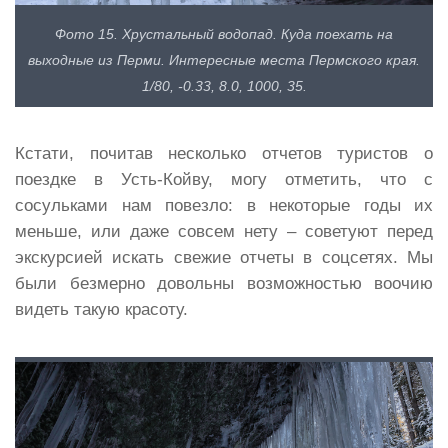
Фото 15. Хрустальный водопад. Куда поехать на
выходные из Перми. Интересные места Пермского края.
1/80, -0.33, 8.0, 1000, 35.
Кстати, почитав несколько отчетов туристов о
поездке в Усть-Койву, могу отметить, что с
сосульками нам повезло: в некоторые годы их
меньше, или даже совсем нету – советуют перед
экскурсией искать свежие отчеты в соцсетях. Мы
были безмерно довольны возможностью воочию
видеть такую красоту.