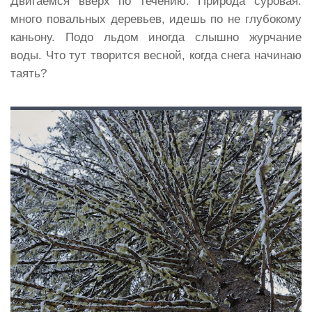
Двигаемся вверх по течению. Природа суровая:
много повальных деревьев, идешь по не глубокому
каньону. Подо льдом иногда слышно журчание
воды. Что тут творится весной, когда снега начинаю
таять?