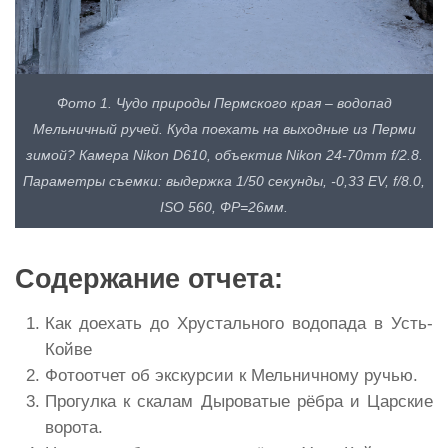
Фото 1. Чудо природы Пермского края – водопад
Мельничный ручей. Куда поехать на выходные из Перми
зимой? Камера Nikon D610, объектив Nikon 24-70mm f/2.8.
Параметры съемки: выдержка 1/50 секунды, -0,33 EV, f/8.0,
ISO 560, ФР=26мм.
Содержание отчета:
Как доехать до Хрустального водопада в Усть-
Койве
Фотоотчет об экскурсии к Мельничному ручью.
Прогулка к скалам Дыроватые рёбра и Царские
ворота.