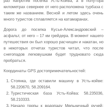
раз напротив поселка Усть-Койва, а в полутора
километрах севернее от него расположена турбаза с
таким же названием. Весной и летом здесь очень
много туристов сплавляется на катамаранах.
Дорога до поселка Кусье-Александровский –
асфальт, от него – 17 км грейдера. В момент нашего
путешествия он был хорошо расчищен и накатан, но
в некоторых отчетах туристов читал, что после
снегопадов легковушкам будет трудновато сюда
пробраться.
Координаты GPS достопримечательностей:
Стоянка, где оставили машину в Усть-койве:
58.220670, 58.209164.
Туристическая база Усть-Койва: 58.235036,
58.210333.
Начало тропы к водопаду Мельничный ручей: