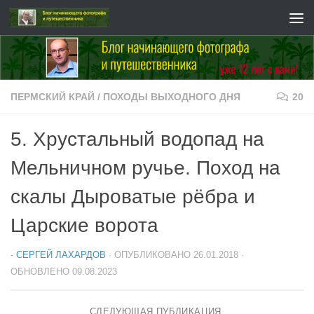
Перейти к содержимому
ПЕРМСКИЙ КРАЙ
/
ПОХОДЫ ВЫХОДНОГО ДНЯ
20
5. Хрустальный водопад на
Мельничном ручье. Поход на
скалы Дыроватые рёбра и
Царские ворота
-
СЕРГЕЙ ЛАХАРДОВ
· ОПУБЛИКОВАНО
26.01.2018
·
ОБНОВЛЕНО
09.08.2023
СЛЕДУЮЩАЯ ПУБЛИКАЦИЯ