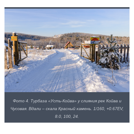
Фото 4. Турбаза «Усть-Койва» у слияния рек Койва и
Чусовая. Вдали – скала Красный камень. 1/160, +0.67EV,
8.0, 100, 24.