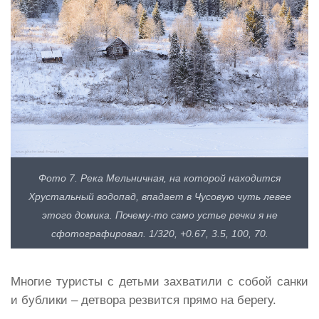
Фото 7. Река Мельничная, на которой находится
Хрустальный водопад, впадает в Чусовую чуть левее
этого домика. Почему-то само устье речки я не
сфотографировал. 1/320, +0.67, 3.5, 100, 70.
Многие туристы с детьми захватили с собой санки
и бублики – детвора резвится прямо на берегу.