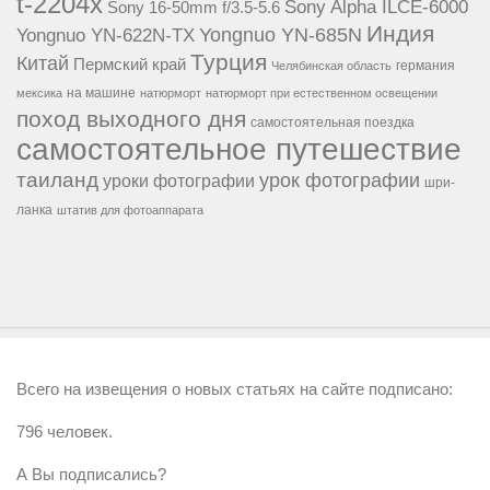
t-2204x
Sony Alpha ILCE-6000
Sony 16-50mm f/3.5-5.6
Индия
Yongnuo YN-685N
Yongnuo YN-622N-TX
Турция
Китай
Пермский край
германия
Челябинская область
на машине
мексика
натюрморт
натюрморт при естественном освещении
поход выходного дня
самостоятельная поездка
самостоятельное путешествие
таиланд
урок фотографии
уроки фотографии
шри-
ланка
штатив для фотоаппарата
Всего на извещения о новых статьях на сайте подписано:
796 человек.
А Вы подписались?