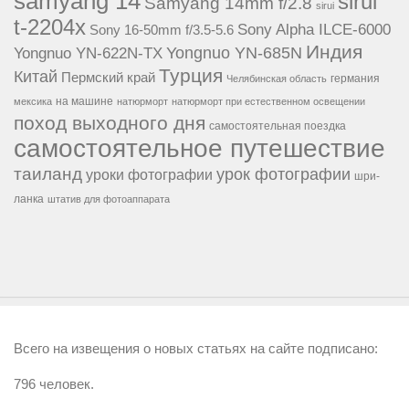
samyang 14
sirui
Samyang 14mm f/2.8
sirui
t-2204x
Sony Alpha ILCE-6000
Sony 16-50mm f/3.5-5.6
Индия
Yongnuo YN-685N
Yongnuo YN-622N-TX
Турция
Китай
Пермский край
германия
Челябинская область
на машине
мексика
натюрморт
натюрморт при естественном освещении
поход выходного дня
самостоятельная поездка
самостоятельное путешествие
таиланд
урок фотографии
уроки фотографии
шри-
ланка
штатив для фотоаппарата
Всего на извещения о новых статьях на сайте подписано:
796 человек.