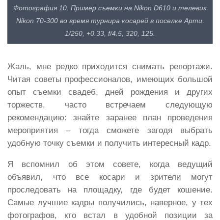
Фотография 10. Пример съемки на Nikon D610 и телевик
Nikon 70-300 во время турнира косарей в поселке Арти.
1/250, +0.33, f/4.5, 320, 125.
Жаль, мне редко приходится снимать репортажи.
Читая советы профессионалов, имеющих большой
опыт съемки свадеб, дней рождения и других
торжеств, часто встречаем следующую
рекомендацию: знайте заранее план проведения
мероприятия – тогда сможете загодя выбрать
удобную точку съемки и получить интересный кадр.
Я вспомнил об этом совете, когда ведущий
объявил, что все косари и зрители могут
проследовать на площадку, где будет кошение.
Самые лучшие кадры получились, наверное, у тех
фотографов, кто встал в удобной позиции за