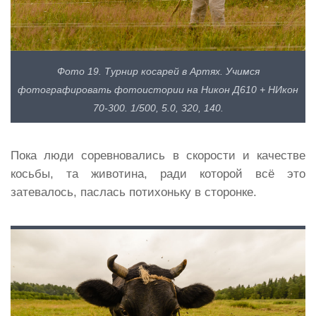
Фото 19. Турнир косарей в Артях. Учимся
фотографировать фотоистории на Никон Д610 + НИкон
70-300. 1/500, 5.0, 320, 140.
Пока люди соревновались в скорости и качестве
косьбы, та животина, ради которой всё это
затевалось, паслась потихоньку в сторонке.