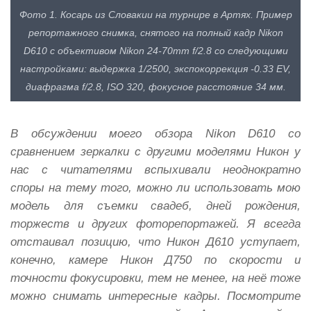
Фото 1. Косарь из Словакии на турнире в Артях. Пример
репортажного снимка, снятого на полный кадр Nikon
D610 с объективом Nikon 24-70mm f/2.8 со следующими
настройками: выдержка 1/2500, экспокоррекция -0.33 EV,
диафрагма f/2.8, ISO 320, фокусное расстояние 34 мм.
В обсуждении моего обзора Nikon D610 со
сравнением зеркалки с другими моделями Никон у
нас с читателями вспыхивали неоднократно
споры на тему того, можно ли использовать мою
модель для съемки свадеб, дней рождения,
торжеств и других фоторепортажей. Я всегда
отстаивал позицию, что Никон Д610 уступает,
конечно, камере Никон Д750 по скорости и
точности фокусировки, тем не менее, на неё тоже
можно снимать интересные кадры. Посмотрите