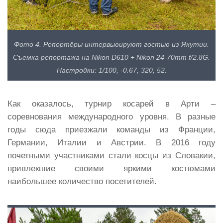
Фото 4. Репортёры интервьюируют гостью из Якутии.
Съемка репортажа на Nikon D610 + Nikon 24-70mm f/2.8G.
Настройки: 1/100, -0.67, 320, 52.
Как оказалось, турнир косарей в Арти –
соревнования международного уровня. В разные
годы сюда приезжали команды из Франции,
Германии, Италии и Австрии. В 2016 году
почетными участниками стали косцы из Словакии,
привлекшие своими яркими костюмами
наибольшее количество посетителей.