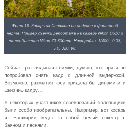
Фото 16. Косарь из Словакии на подходе к финишной
черте. Пример съемки репортажа на камеру Nikon D610 и
телеобъектив Nikon 70-300mm. Настройки: 1/400, -0.33,
5.0, 320, 98.
Сейчас, разглядывая снимки, думаю, что зря я не
попробовал снять кадр с длинной выдержкой.
Возможно, размытая коса придала бы динамики и
«жизни» кадру…
У некоторых участников соревнований болельщики
были особо изобретательны. Например, вот косарь
из Башкирии ведет за собой целый оркестр с
баяном и песнями.