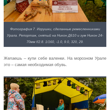
Фотография 7. Игрушки, сделанные ремесленниками
Урала. Репортаж, снятый на Никон Д610 и зум Никон 24-
70мм f/2.8. 1/160, -1.0, 9.0, 320, 29.
Желаешь – купи себе валенки. На морозном Урале
это – самая необходимая обувь.