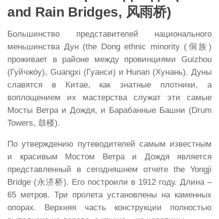
and Rain Bridges,
风雨桥
)
Большинство представителей национального
меньшинства Дун (the Dong ethnic minority (侗族)
проживает в районе между провинциями Guizhou
(Гуйчжо́у), Guangxi (Гуанси) и Hunan (Хунань). Дуны
славятся в Китае, как знатные плотники, а
воплощением их мастерства служат эти самые
Мосты Ветра и Дождя, и Барабанные Башни (Drum
Towers, 鼓楼).
По утверждению путеводителей самым известным
и красивым Мостом Ветра и Дождя является
представленный в сегодняшнем отчете the Yongji
Bridge (永济桥). Его построили в 1912 году. Длина –
65 метров. Три пролета установлены на каменных
опорах. Верхняя часть конструкции полностью