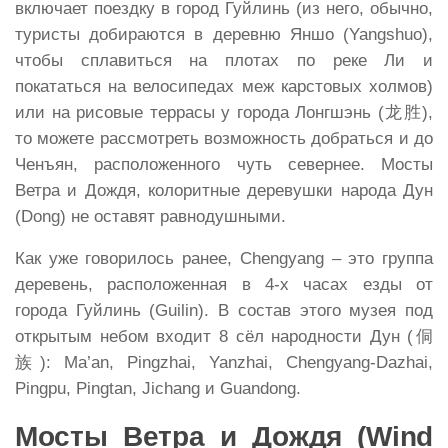
включает поездку в город Гуйлинь (из него, обычно,
туристы добираются в деревню Яншо (Yangshuo),
чтобы сплавиться на плотах по реке Ли и
покататься на велосипедах меж карстовых холмов)
или на рисовые террасы у города Лонгшэнь (龙胜),
то можете рассмотреть возможность добраться и до
Ченъян, расположенного чуть севернее. Мосты
Ветра и Дождя, колоритные деревушки народа Дун
(Dong) не оставят равнодушными.
Как уже говорилось ранее, Chengyang – это группа
деревень, расположенная в 4-х часах езды от
города Гуйлинь (Guilin). В состав этого музея под
открытым небом входит 8 сёл народности Дун (侗
族): Ma’an, Pingzhai, Yanzhai, Chengyang-Dazhai,
Pingpu, Pingtan, Jichang и Guandong.
Мосты Ветра и Дождя (
Wind