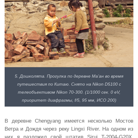
5. Дошколята. Прогулка по деревне Ма’ан во время
путешествия по Китаю. Снято на Nikon D5100 с
телеобъективом Nikon 70-300. (1/1000 сек. 0 eV,
приоритет диафрагмы, f/5, 95 мм, ИСО 200)
В деревне Chengyang имеется несколько Мостов
Ветра и Дождя через реку Lingxi River. На одном из
них я разложил свой штатив Sirui T-2004-G20X,