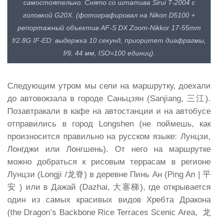
самостоятельно. Снято со штатива Sirui T-2004 с
головкой G20X. (фотографировал на Nikon D5100 +
репортажный объектив AF-S DX Zoom-Nikkor 17-55mm
f/2.8G IF-ED: выдержка 10 секунд, приоритет диафрагмы,
f/9, 44 мм, ISO=100 единиц).
Следующим утром мы сели на маршрутку, доехали
до автовокзала в городе Саньцзян (Sanjiang, 三江).
Позавтракали в кафе на автостанции и на автобусе
отправились в город Longshen (не поймешь, как
произносится правильно на русском языке: Лунцзи,
Лонгджи или Лонгшень). От него на маршрутке
можно добраться к рисовым террасам в регионе
Лунцзи (Longji /龙脊) в деревне Пинь Ан (Ping An | 平
安 ) или в Дажай (Dazhai, 大寨梯), где открывается
один из самых красивых видов Хребта Дракона
(the Dragon’s Backbone Rice Terraces Scenic Area, 龙