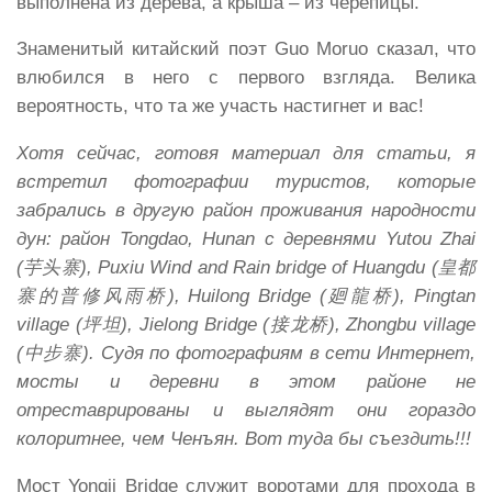
выполнена из дерева, а крыша – из черепицы.
Знаменитый китайский поэт Guo Moruo сказал, что
влюбился в него с первого взгляда. Велика
вероятность, что та же участь настигнет и вас!
Хотя сейчас, готовя материал для статьи, я
встретил фотографии туристов, которые
забрались в другую район проживания народности
дун: район Tongdao, Hunan с деревнями Yutou Zhai
(
芋头寨
), Puxiu Wind and Rain bridge of Huangdu (
皇都
寨的普修风雨桥
), Huilong Bridge (
廻龍桥
), Pingtan
village (
坪坦
), Jielong Bridge (
接龙桥
), Zhongbu village
(
中步寨
). Судя по фотографиям в сети Интернет,
мосты и деревни в этом районе не
отреставрированы и выглядят они гораздо
колоритнее, чем Ченъян. Вот туда бы съездить!!!
Мост Yongji Bridge служит воротами для прохода в