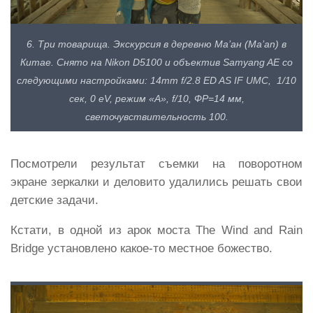
6. Три товарища. Экскурсия в деревню Ма’ан (Ma’an) в
Китае. Снято на Nikon D5100 и объектив Samyang AE со
следующими настройками: 14mm f/2.8 ED AS IF UMC, 1/10
сек, 0 eV, режим «А», f/10, ФР=14 мм,
светочувствительность 100.
Посмотрели результат съемки на поворотном
экране зеркалки и деловито удалились решать свои
детские задачи.
Кстати, в одной из арок моста The Wind and Rain
Bridge установлено какое-то местное божество.