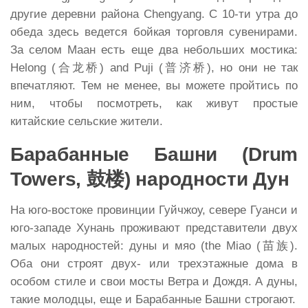
другие деревни района Chengyang. C 10-ти утра до
обеда здесь ведется бойкая торговля сувенирами.
За селом Маан есть еще два небольших мостика:
Helong (合龙桥) and Puji (普济桥), но они не так
впечатляют. Тем не менее, вы можете пройтись по
ним, чтобы посмотреть, как живут простые
китайские сельские жители.
Барабанные Башни (Drum
Towers,
鼓楼
) народности Дун
На юго-востоке провинции Гуйчжоу, севере Гуанси и
юго-западе Хунань проживают представители двух
малых народностей: дуны и мяо (the Miao (苗族).
Оба они строят двух- или трехэтажные дома в
особом стиле и свои мосты Ветра и Дождя. А дуны,
такие молодцы, еще и Барабанные Башни строгают.