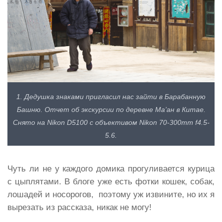
1. Дедушка знаками пригласил нас зайти в Барабанную
Башню. Отчет об экскурсии по деревне Ма’ан в Китае.
Снято на Nikon D5100 с объективом Nikon 70-300mm f4.5-
5.6.
Чуть ли не у каждого домика прогуливается курица
с цыплятами. В блоге уже есть фотки кошек, собак,
лошадей и носорогов, поэтому уж извините, но их я
вырезать из рассказа, никак не могу!