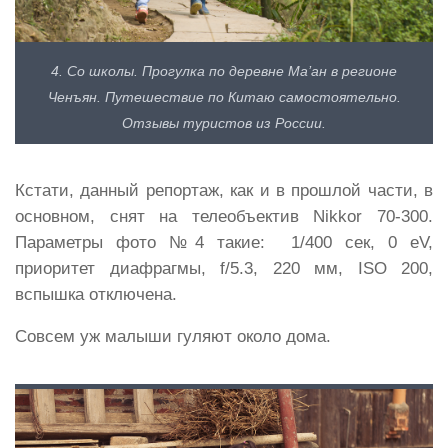
4. Со школы. Прогулка по деревне Ма’ан в регионе
Ченъян. Путешествие по Китаю самостоятельно.
Отзывы туристов из России.
Кстати, данный репортаж, как и в прошлой части, в
основном, снят на телеобъектив Nikkor 70-300.
Параметры фото №4 такие: 1/400 сек, 0 eV,
приоритет диафрагмы, f/5.3, 220 мм, ISO 200,
вспышка отключена.
Совсем уж малыши гуляют около дома.