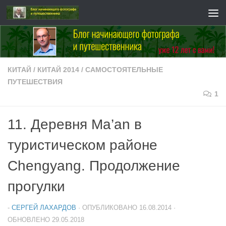
Перейти к содержимому
КИТАЙ
/
КИТАЙ 2014
/
САМОСТОЯТЕЛЬНЫЕ
ПУТЕШЕСТВИЯ
1
11. Деревня Ma’an в
туристическом районе
Chengyang. Продолжение
прогулки
-
СЕРГЕЙ ЛАХАРДОВ
· ОПУБЛИКОВАНО
16.08.2014
·
ОБНОВЛЕНО
29.05.2018