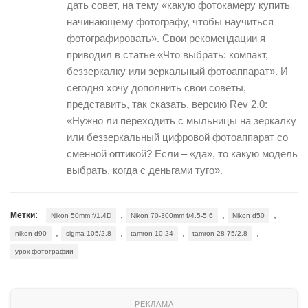
дать совет, на тему «какую фотокамеру купить
начинающему фотографу, чтобы научиться
фотографировать». Свои рекомендации я
приводил в статье «Что выбрать: компакт,
беззеркалку или зеркальный фотоаппарат». И
сегодня хочу дополнить свои советы,
представить, так сказать, версию Rev 2.0:
«Нужно ли переходить с мыльницы на зеркалку
или беззеркальный цифровой фотоаппарат со
сменной оптикой? Если – «да», то какую модель
выбрать, когда с деньгами туго».
,
,
,
Метки:
Nikon 50mm f/1.4D
Nikon 70-300mm f/4.5-5.6
Nikon d50
,
,
,
,
nikon d90
sigma 105/2.8
tamron 10-24
tamron 28-75/2.8
урок фотографии