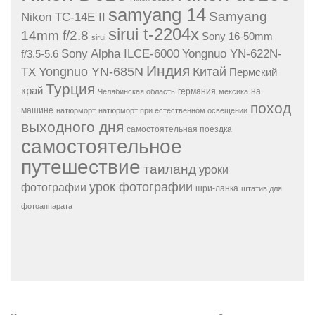
samyang 14
Samyang
Nikon TC-14E II
sirui t-2204x
14mm f/2.8
Sony 16-50mm
sirui
Sony Alpha ILCE-6000
Yongnuo YN-622N-
f/3.5-5.6
Индия
Yongnuo YN-685N
Китай
TX
Пермский
Турция
край
германия
на
Челябинская область
мексика
поход
машине
натюрморт
натюрморт при естественном освещении
выходного дня
самостоятельная поездка
самостоятельное
путешествие
таиланд
уроки
урок фотографии
фотографии
шри-ланка
штатив для
фотоаппарата