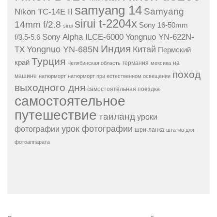
samyang 14
Samyang
Nikon TC-14E II
sirui t-2204x
14mm f/2.8
Sony 16-50mm
sirui
Sony Alpha ILCE-6000
Yongnuo YN-622N-
f/3.5-5.6
Индия
Yongnuo YN-685N
Китай
TX
Пермский
Турция
край
германия
на
Челябинская область
мексика
поход
машине
натюрморт
натюрморт при естественном освещении
выходного дня
самостоятельная поездка
самостоятельное
путешествие
таиланд
уроки
урок фотографии
фотографии
шри-ланка
штатив для
фотоаппарата