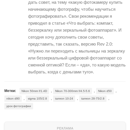
дать совет, на тему «какую фотокамеру купить
начинающему фотографу, чтобы научиться
фотографировать». Свои рекомендации я
приводил в статье «Что выбрать: компакт,
беззеркалку или зеркальный фотоаппарат». И
сегодня хочу дополнить свои советы,
представить, так сказать, версию Rev 2.0:
«Нужно ли переходить с мыльницы на зеркалку
или беззеркальный цифровой фотоаппарат со
сменной оптикой? Если – «да», то какую модель
выбрать, когда с деньгами туго».
,
,
,
Метки:
Nikon 50mm f/1.4D
Nikon 70-300mm f/4.5-5.6
Nikon d50
,
,
,
,
nikon d90
sigma 105/2.8
tamron 10-24
tamron 28-75/2.8
урок фотографии