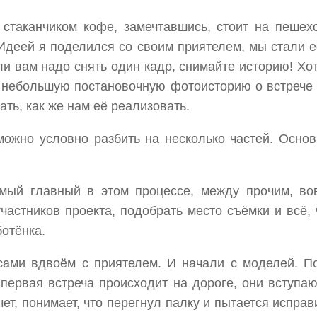
стаканчиком кофе, замечтавшись, стоит на пешех
 Идеей я поделился со своим приятелем, мы стали 
ли вам надо снять один кадр, снимайте историю! Хо
ь небольшую постановочную фотоисторию о встрече 
ть, как же нам её реализовать.
ожно условно разбить на несколько частей. Основн
Самый главный в этом процессе, между прочим, во
частников проекта, подобрать место съёмки и всё, 
отёнка.
сами вдвоём с приятелем. И начали с моделей. П
первая встреча происходит на дороге, они вступаю
ачет, понимает, что перегнул палку и пытается испра