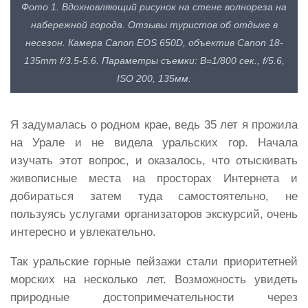
Фото 1. Вдохновляющий рисунок на стене волнореза на
набережной города. Отзывы туристов об отдыхе в
несезон. Камера Canon EOS 650D, объектив Canon 18-
135mm f/3.5-5.6. Параметры съемки: В=1/800 сек., f/5.6,
ISO 200, 135мм.
Я задумалась о родном крае, ведь 35 лет я прожила
на Урале и не видела уральских гор. Начала
изучать этот вопрос, и оказалось, что отыскивать
живописные места на просторах Интернета и
добираться затем туда самостоятельно, не
пользуясь услугами организаторов экскурсий, очень
интересно и увлекательно.
Так уральские горные пейзажи стали приоритетней
морских на несколько лет. Возможность увидеть
природные достопримечательности через