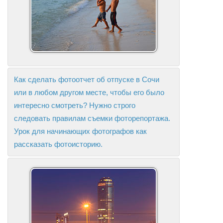
Как сделать фотоотчет об отпуске в Сочи
или в любом другом месте, чтобы его было
интересно смотреть? Нужно строго
следовать правилам съемки фоторепортажа.
Урок для начинающих фотографов как
рассказать фотоисторию.