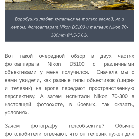
Воробушки любят купаться не только весной, но и
летом. Фотоаппарат Nikon D5100 и телевик Nikon 70-
300mm f/4.5-5.6G.
Вот такой очередной обзор в двух частях
фотоаппарата Nikon D5100 с различными
объективами у меня получился. Сначала мы с
вами увидели, как разные типы объективов (ширик
и телевик) на кропе передают пространственную
перспективу. А затем испытали Nikon 70-300 в
настоящей фотоохоте, в боевых, так сказать,
условиях.
Зачем фотографу телеобъектив? Обычно
фотолюбители отвечают, что он телевик нужен для