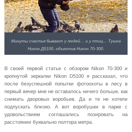
Минуты счастья бывают у людей… и у птиц… Тушка
Никон Д5100, объектив Никон 70-300.
В своей первой статье с обзором Nikon 70-300 и
кропнутой зеркалки Nikon D5100 я рассказал, что
после безуспешной попытки фотоохоты в лесу в
первый вечер мне не оставалось ничего больше, как
снимать дворовых воробьев. Да и те не хотели
подпускать близко. А вот воробушки в парке с
удовольствием соглашались позировать на
расстоянии буквально полтора метра.