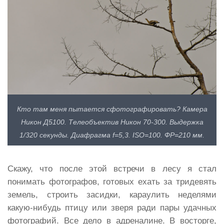
Кто там меня пытается сфотографировать? Камера
Никон Д5100. Телеобъектив Никон 70-300. Выдержка
1/320 секунды. Диафрагма f=5,3. ISO=100. ФР=210 мм.
Скажу, что после этой встречи в лесу я стал
понимать фотографов, готовых ехать за тридевять
земель, строить засидки, караулить неделями
какую-нибудь птицу или зверя ради пары удачных
фотографий. Все дело в адреналине. В восторге,