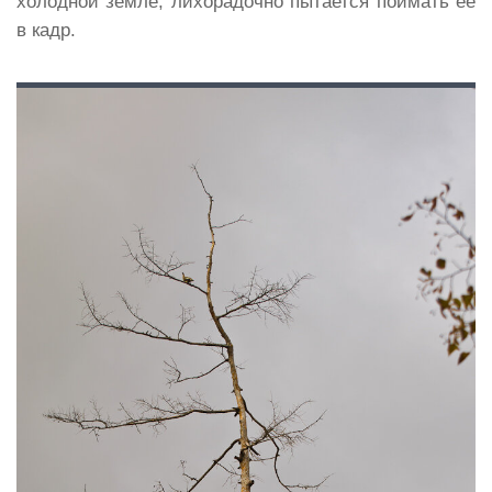
холодной земле, лихорадочно пытается поймать ее
в кадр.