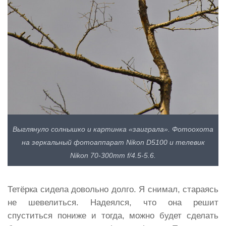
Выглянуло солнышко и картинка «заиграла». Фотоохота
на зеркальный фотоаппарат Nikon D5100 и телевик
Nikon 70-300mm f/4.5-5.6.
Тетёрка сидела довольно долго. Я снимал, стараясь
не шевелиться. Надеялся, что она решит
спуститься пониже и тогда, можно будет сделать