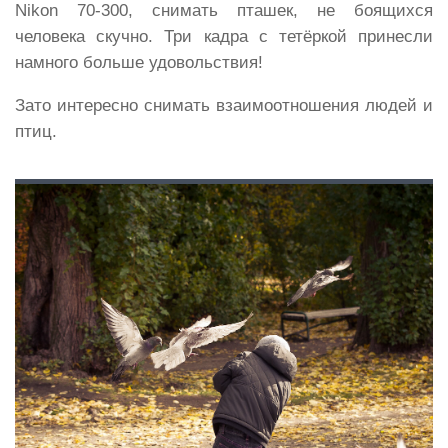
Nikon 70-300, снимать пташек, не боящихся
человека скучно. Три кадра с тетёркой принесли
намного больше удовольствия!
Зато интересно снимать взаимоотношения людей и
птиц.