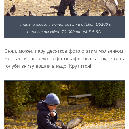
Птицы и люди… Фотопрогулка с Nikon D5100 и
телевиком Nikon 70-300mm f/4.5-5.6G.
Снял, может, пару десятков фото с этим мальчиком.
Но так и не смог сфотографировать так, чтобы
голуби внизу вошли в кадр. Крутится!