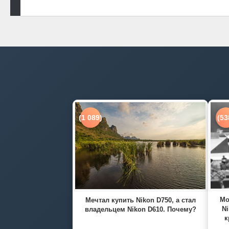
(1 089)
(53
Мо
Мечтал купить Nikon D750, а стал
Ni
владельцем Nikon D610. Почему?
к