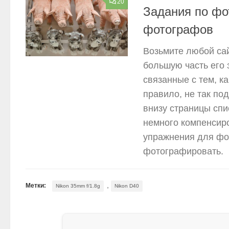
20
Задания по фо
фотографов
Возьмите любой сай
большую часть его 
связанные с тем, к
правило, не так по
внизу страницы сп
немного компенсир
упражнения для фо
фотографировать.
,
Метки:
Nikon 35mm f/1.8g
Nikon D40