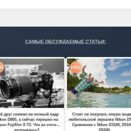
САМЫЕ ОБСУЖДАЕМЫЕ СТАТЬИ:
8)
(491)
й друг снимал на полный кадр
Стоит ли покупать новую мод
kon D800, а сейчас перешел на
любительской зеркалки Nikon D
роп Fujifilm X-T2. Что из этого
Сравнение с Nikon D3100, D510
получилось?
D5200