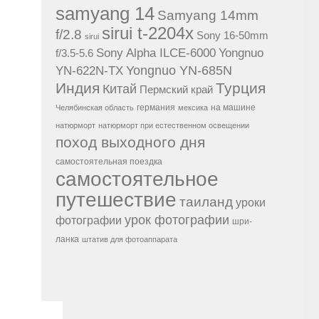
samyang 14
Samyang 14mm
sirui t-2204x
f/2.8
Sony 16-50mm
sirui
Sony Alpha ILCE-6000
Yongnuo
f/3.5-5.6
Yongnuo YN-685N
YN-622N-TX
Индия
Турция
Китай
Пермский край
германия
на машине
Челябинская область
мексика
натюрморт
натюрморт при естественном освещении
поход выходного дня
самостоятельная поездка
самостоятельное
путешествие
таиланд
уроки
урок фотографии
фотографии
шри-
ланка
штатив для фотоаппарата