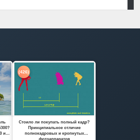
(426)
ель
Стоило ли покупать полный кадр?
5300?
Принципиальное отличие
0 и
полнокадровых и кропнутых
фотоаппаратов