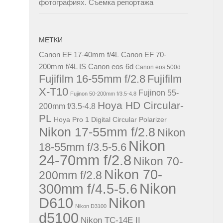
фотографиях. Съемка репортажа
МЕТКИ
Canon EF 17-40mm f/4L
Canon EF 70-
200mm f/4L IS
Canon eos 6d
Canon eos 500d
Fujifilm 16-55mm f/2.8
Fujifilm
X-T10
Fujinon 55-
Fujinon 50-200mm f/3.5-4.8
Hoya HD Circular-
200mm f/3.5-4.8
PL
Hoya Pro 1 Digital Circular Polarizer
Nikon 17-55mm f/2.8
Nikon
Nikon
18-55mm f/3.5-5.6
24-70mm f/2.8
Nikon 70-
Nikon 70-
200mm f/2.8
Nikon
300mm f/4.5-5.6
D610
Nikon
Nikon D3100
d5100
Nikon TC-14E II