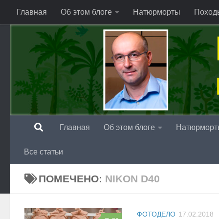
Главная
Об этом блоге
Натюрморты
Поход
Перейти к содержимому
Главная
Об этом блоге
Натюрморт
Все статьи
ПОМЕЧЕНО:
NIKON D40
ФОТОДЕЛО
17.02.2018