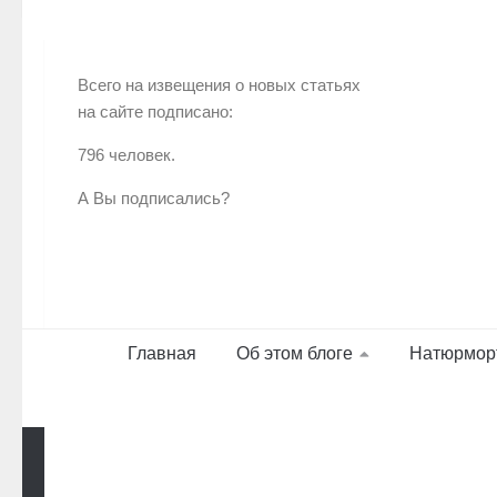
Всего на извещения о новых статьях
на сайте подписано:
796 человек.
А Вы подписались?
Главная
Об этом блоге
Натюрмор
Работает на
- Разработан в
Тема Hueman