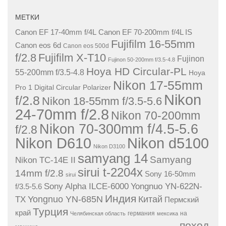
МЕТКИ
Canon EF 17-40mm f/4L
Canon EF 70-200mm f/4L IS
Fujifilm 16-55mm
Canon eos 6d
Canon eos 500d
f/2.8
Fujifilm X-T10
Fujinon
Fujinon 50-200mm f/3.5-4.8
Hoya HD Circular-PL
55-200mm f/3.5-4.8
Hoya
Nikon 17-55mm
Pro 1 Digital Circular Polarizer
Nikon
f/2.8
Nikon 18-55mm f/3.5-5.6
24-70mm f/2.8
Nikon 70-200mm
Nikon 70-300mm f/4.5-5.6
f/2.8
Nikon D610
Nikon d5100
Nikon D3100
samyang 14
Samyang
Nikon TC-14E II
sirui t-2204x
14mm f/2.8
Sony 16-50mm
sirui
Sony Alpha ILCE-6000
Yongnuo YN-622N-
f/3.5-5.6
Индия
Yongnuo YN-685N
Китай
TX
Пермский
Турция
край
германия
на
Челябинская область
мексика
поход