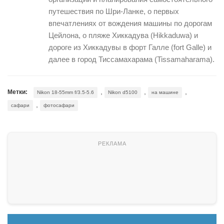
путешествия по Шри-Ланке, о первых
впечатлениях от вождения машины по дорогам
Цейлона, о пляже Хиккадува (Hikkaduwa) и
дороге из Хиккадувы в форт Галле (fort Galle) и
далее в город Тиссамахарама (Tissamaharama).
,
,
,
Метки:
Nikon 18-55mm f/3.5-5.6
Nikon d5100
на машине
,
сафари
фотосафари