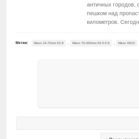
античных городов, 
пешком над пропаст
километров. Сегодн
,
,
Метки:
Nikon 24-70mm f/2.8
Nikon 70-300mm f/4.5-5.6
Nikon D610