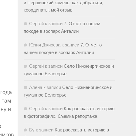
и Першинский камень: как добраться,
координаты, мой отзыв
Сергей
к записи
7. Отчет о нашем
походе в зоопарк Анталии
Юлия Джиоева
к записи
7. Отчет о
нашем походе в зоопарк Анталии
Сергей
к записи
Село Нижнеиргинское и
туманное Белогорье
Алена
к записи
Село Нижнеиргинское и
 года
туманное Белогорье
о там
Сергей
к записи
Как рассказать историю
ину и
в фотографиях. Съемка репортажа
в
Бу
к записи
Как рассказать историю в
имков,