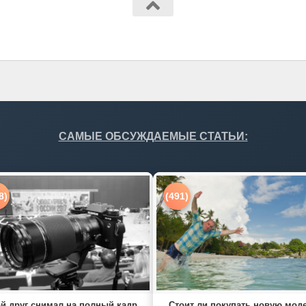
САМЫЕ ОБСУЖДАЕМЫЕ СТАТЬИ:
8)
(491)
й друг снимал на полный кадр
Стоит ли покупать новую мод