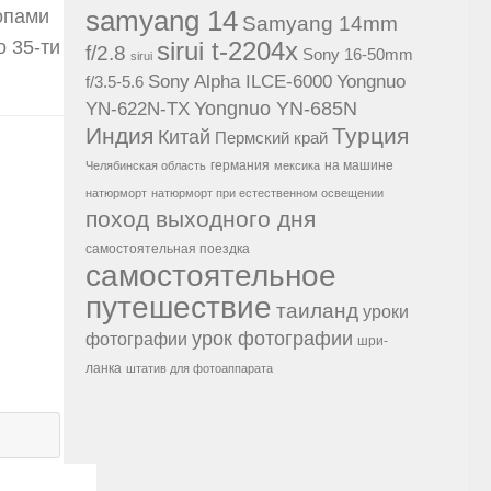
samyang 14
опами
Samyang 14mm
о 35-ти
sirui t-2204x
f/2.8
Sony 16-50mm
sirui
Sony Alpha ILCE-6000
Yongnuo
f/3.5-5.6
Yongnuo YN-685N
YN-622N-TX
Индия
Турция
Китай
Пермский край
германия
на машине
Челябинская область
мексика
натюрморт
натюрморт при естественном освещении
поход выходного дня
самостоятельная поездка
самостоятельное
путешествие
таиланд
уроки
урок фотографии
фотографии
шри-
ланка
штатив для фотоаппарата