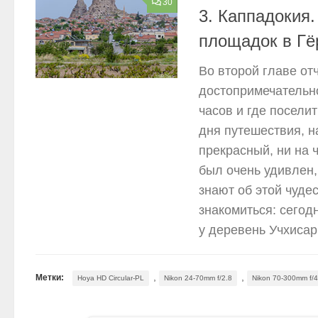
30
3. Каппадокия.
площадок в Гё
Во второй главе от
достопримечательно
часов и где поселит
дня путешествия, н
прекрасный, ни на 
был очень удивлен,
знают об этой чуде
знакомиться: сего
у деревень Учхисар 
,
,
Метки:
Hoya HD Circular-PL
Nikon 24-70mm f/2.8
Nikon 70-300mm f/4