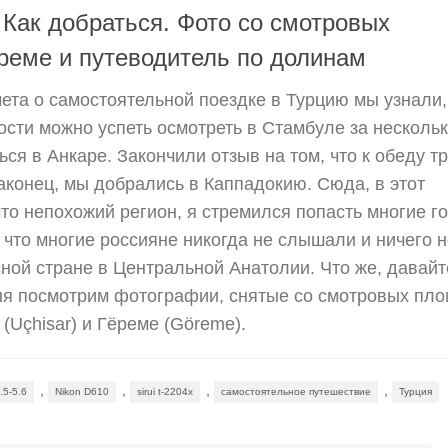
 Как добраться. Фото со смотровых
реме и путеводитель по долинам
чета о самостоятельной поездке в Турцию мы узнали,
сти можно успеть осмотреть в Стамбуле за несколь
ься в Анкаре. Закончили отзыв на том, что к обеду т
аконец, мы добрались в Каппадокию. Сюда, в этот
что непохожий регион, я стремился попасть многие г
 что многие россияне никогда не слышали и ничего н
сной стране в Центральной Анатолии. Что же, давайт
дня посмотрим фотографии, снятые со смотровых пл
(Uçhisar) и Гёреме (Göreme).
,
,
,
,
.5-5.6
Nikon D610
sirui t-2204x
самостоятельное путешествие
Турция