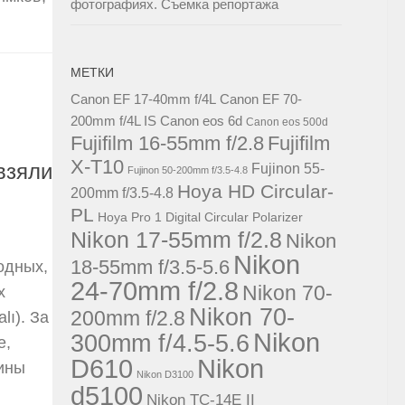
фотографиях. Съемка репортажа
МЕТКИ
Canon EF 17-40mm f/4L
Canon EF 70-
200mm f/4L IS
Canon eos 6d
Canon eos 500d
Fujifilm 16-55mm f/2.8
Fujifilm
X-T10
взяли
Fujinon 55-
Fujinon 50-200mm f/3.5-4.8
Hoya HD Circular-
200mm f/3.5-4.8
PL
Hoya Pro 1 Digital Circular Polarizer
Nikon 17-55mm f/2.8
Nikon
Nikon
18-55mm f/3.5-5.6
одных,
24-70mm f/2.8
Nikon 70-
х
Nikon 70-
200mm f/2.8
lı). За
Nikon
300mm f/4.5-5.6
е,
D610
Nikon
ины
Nikon D3100
d5100
Nikon TC-14E II