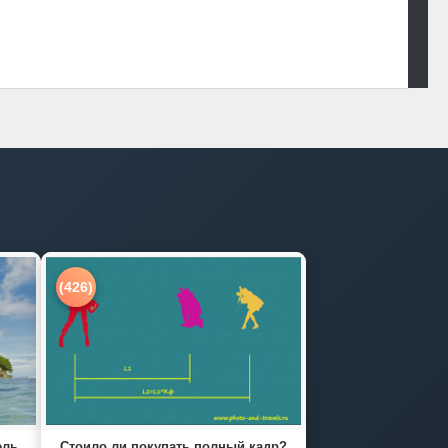
(426)
ель
Стоило ли покупать полный кадр?