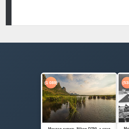
Работает на
- Разработан в
Тема Hueman
(1 089)
(53
Мо
Мечтал купить Nikon D750, а стал