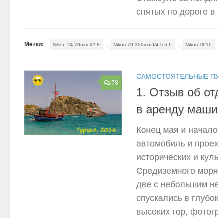
снятых по дороге в
,
,
Метки:
Nikon 24-70mm f/2.8
Nikon 70-300mm f/4.5-5.6
Nikon D610
САМОСТОЯТЕЛЬНЫЕ П
78
1. Отзыв об о
в аренду маши
Конец мая и начало
автомобиль и проех
исторических и кул
Средиземного моря в
две с небольшим н
спускались в глубо
высоких гор, фотог