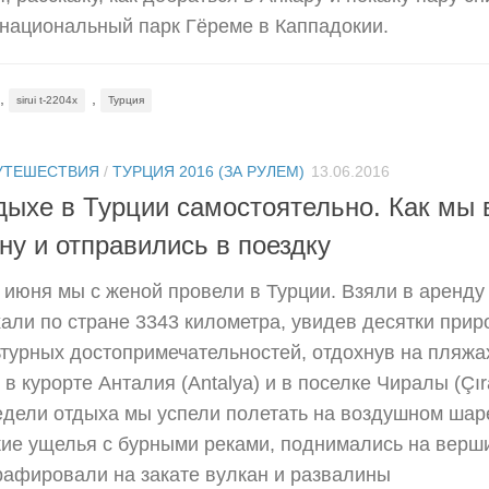
 национальный парк Гёреме в Каппадокии.
,
,
sirui t-2204x
Турция
УТЕШЕСТВИЯ
/
ТУРЦИЯ 2016 (ЗА РУЛЕМ)
13.06.2016
тдыхе в Турции самостоятельно. Как мы 
ну и отправились в поездку
 июня мы с женой провели в Турции. Взяли в аренду
али по стране 3343 километра, увидев десятки прир
ьтурных достопримечательностей, отдохнув на пляжа
 курорте Анталия (Antalya) и в поселке Чиралы (Çıra
едели отдыха мы успели полетать на воздушном шар
кие ущелья с бурными реками, поднимались на верш
рафировали на закате вулкан и развалины