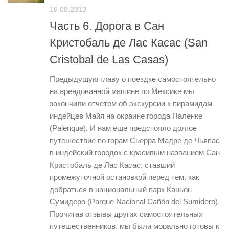
16.08.2013
Часть 6. Дорога в Сан
Кристобаль де Лас Касас (San
Cristobal de Las Casas)
Предыдущую главу о поездке самостоятельно
на арендованной машине по Мексике мы
закончили отчетом об экскурсии к пирамидам
индейцев Майя на окраине города Паленке
(Palenque). И нам еще предстояло долгое
путешествие по горам Сьерра Мадре де Чьяпас
в индейский городок с красивым названием Сан
Кристобаль де Лас Касас, ставший
промежуточной остановкой перед тем, как
добраться в национальный парк Каньон
Сумидеро (Parque Nacional Cañón del Sumidero).
Прочитав отзывы других самостоятельных
путешественников, мы были морально готовы к