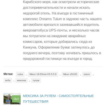
Карибского моря, как осмотрели исторические
достопримечательности и начали искать
недорогой отель. На въезде в гостиничный
комплекс Dreams Tulum в заднюю часть нашего
автомобиля врезался зазевавшийся водитель
микроавтобуса UPS-почты, и несколько часов
мы потратили на ожидание аварийных
комиссаров, которые добирались сюда из
Канкуна. Оформление бумаг затянулось до
позднего вечера, поэтому ночевать пришлось в
придорожной гостинице на въезде в город.
,
,
,
,
Метки:
coba
Nikon 18-55mm f/3.5-5.6
Nikon d5100
tulum
,
,
коба
мексика
тулум
МЕКСИКА ЗА РУЛЕМ
/
САМОСТОЯТЕЛЬНЫЕ
0
ПУТЕШЕСТВИЯ