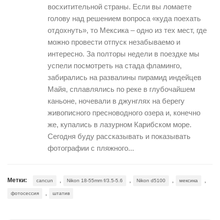
восхитительной страны. Если вы ломаете
голову над решением вопроса «куда поехать
отдохнуть», то Мексика – одно из тех мест, где
можно провести отпуск незабываемо и
интересно. За полторы недели в поездке мы
успели посмотреть на стада фламинго,
забирались на развалины пирамид индейцев
Майя, сплавлялись по реке в глубочайшем
каньоне, ночевали в джунглях на берегу
живописного пресноводного озера и, конечно
же, купались в лазурном Карибском море.
Сегодня буду рассказывать и показывать
фотографии с пляжного...
,
,
,
,
Метки:
cancun
Nikon 18-55mm f/3.5-5.6
Nikon d5100
мексика
,
фотосессия
штатив