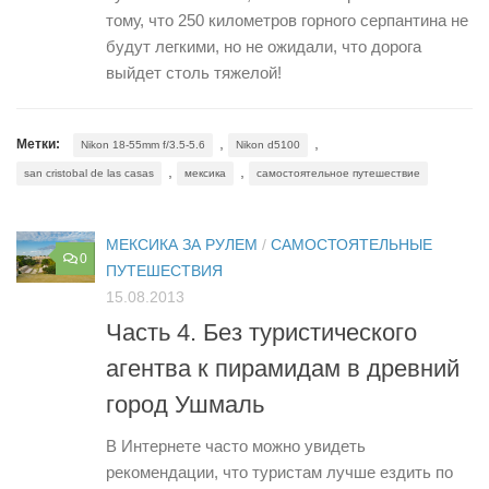
тому, что 250 километров горного серпантина не
будут легкими, но не ожидали, что дорога
выйдет столь тяжелой!
,
,
Метки:
Nikon 18-55mm f/3.5-5.6
Nikon d5100
,
,
san cristobal de las casas
мексика
самостоятельное путешествие
МЕКСИКА ЗА РУЛЕМ
/
САМОСТОЯТЕЛЬНЫЕ
0
ПУТЕШЕСТВИЯ
15.08.2013
Часть 4. Без туристического
агентва к пирамидам в древний
город Ушмаль
В Интернете часто можно увидеть
рекомендации, что туристам лучше ездить по