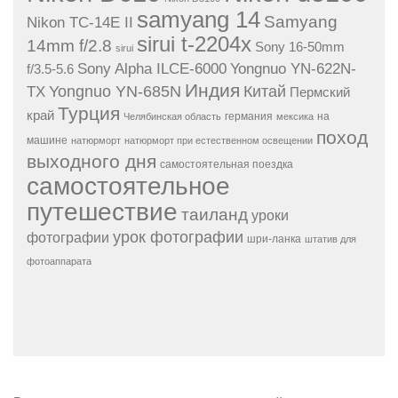
samyang 14
Samyang
Nikon TC-14E II
sirui t-2204x
14mm f/2.8
Sony 16-50mm
sirui
Sony Alpha ILCE-6000
Yongnuo YN-622N-
f/3.5-5.6
Индия
Yongnuo YN-685N
Китай
TX
Пермский
Турция
край
германия
на
Челябинская область
мексика
поход
машине
натюрморт
натюрморт при естественном освещении
выходного дня
самостоятельная поездка
самостоятельное
путешествие
таиланд
уроки
урок фотографии
фотографии
шри-ланка
штатив для
фотоаппарата