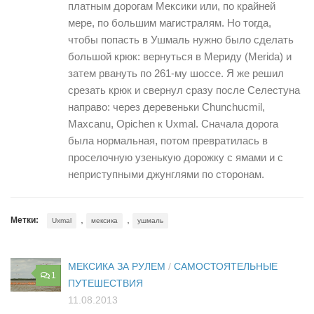
платным дорогам Мексики или, по крайней
мере, по большим магистралям. Но тогда,
чтобы попасть в Ушмаль нужно было сделать
большой крюк: вернуться в Мериду (Merida) и
затем рвануть по 261-му шоссе. Я же решил
срезать крюк и свернул сразу после Селестуна
направо: через деревеньки Chunchucmil,
Maxcanu, Opichen к Uxmal. Сначала дорога
была нормальная, потом превратилась в
проселочную узенькую дорожку с ямами и с
неприступными джунглями по сторонам.
,
,
Метки:
Uxmal
мексика
ушмаль
МЕКСИКА ЗА РУЛЕМ
/
САМОСТОЯТЕЛЬНЫЕ
1
ПУТЕШЕСТВИЯ
11.08.2013