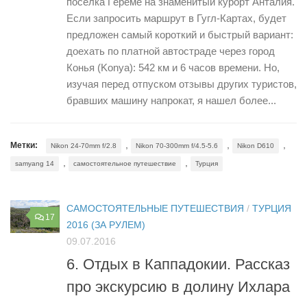
поселка Гёреме на знаменитый курорт Анталия.
Если запросить маршрут в Гугл-Картах, будет
предложен самый короткий и быстрый вариант:
доехать по платной автостраде через город
Конья (Konya): 542 км и 6 часов времени. Но,
изучая перед отпуском отзывы других туристов,
бравших машину напрокат, я нашел более...
,
,
,
Метки:
Nikon 24-70mm f/2.8
Nikon 70-300mm f/4.5-5.6
Nikon D610
,
,
samyang 14
самостоятельное путешествие
Турция
САМОСТОЯТЕЛЬНЫЕ ПУТЕШЕСТВИЯ
/
ТУРЦИЯ
17
2016 (ЗА РУЛЕМ)
09.07.2016
6. Отдых в Каппадокии. Рассказ
про экскурсию в долину Ихлара