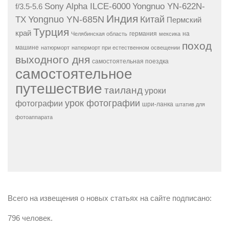
Sony Alpha ILCE-6000
Yongnuo YN-622N-
f/3.5-5.6
Индия
Yongnuo YN-685N
Китай
TX
Пермский
Турция
край
германия
на
Челябинская область
мексика
поход
машине
натюрморт
натюрморт при естественном освещении
выходного дня
самостоятельная поездка
самостоятельное
путешествие
таиланд
уроки
урок фотографии
фотографии
шри-ланка
штатив для
фотоаппарата
Всего на извещения о новых статьях на сайте подписано:
796 человек.