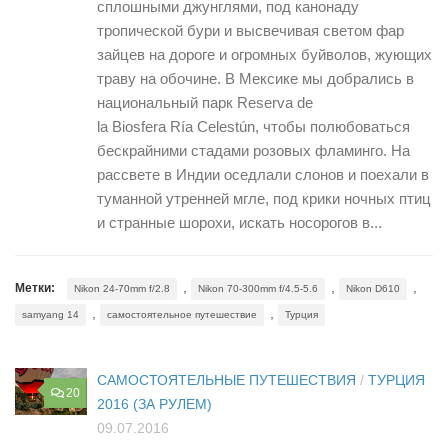
сплошными джунглями, под канонаду
тропической бури и высвечивая светом фар
зайцев на дороге и огромных буйволов, жующих
траву на обочине. В Мексике мы добрались в
национальный парк Reserva de
la Biosfera Ría Celestún, чтобы полюбоваться
бескрайними стадами розовых фламинго. На
рассвете в Индии оседлали слонов и поехали в
туманной утренней мгле, под крики ночных птиц
и странные шорохи, искать носорогов в...
,
,
,
Метки:
Nikon 24-70mm f/2.8
Nikon 70-300mm f/4.5-5.6
Nikon D610
,
,
samyang 14
самостоятельное путешествие
Турция
САМОСТОЯТЕЛЬНЫЕ ПУТЕШЕСТВИЯ
/
ТУРЦИЯ
20
2016 (ЗА РУЛЕМ)
09.07.2016