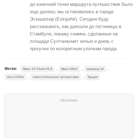
до конечной точки маршрута путешествия было
еще далеко, мы остановились в городе
Эскишехир (Eskişehir). Сегодня буду
рассказывать, как доехали до гостиницы в
Стамбуле, покажу снимки, сделанные на
площади Султанахмет ночью и днем, с
прогулки по колоритным улочкам города.
,
,
,
Метки:
Nikon 24-70mm f/2.8
Nikon D610
samyang 14
,
,
sirui t-2204x
самостоятельное путешествие
Турция