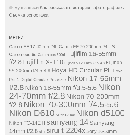
Бу
к записи
Как рассказать историю в фотографиях.
Съемка репортажа
МЕТКИ
Canon EF 17-40mm f/4L
Canon EF 70-200mm f/4L IS
Fujifilm 16-55mm
Canon eos 6d
Canon eos 500d
f/2.8
Fujifilm X-T10
Fujinon
Fujinon 50-200mm f/3.5-4.8
Hoya HD Circular-PL
55-200mm f/3.5-4.8
Hoya
Nikon 17-55mm
Pro 1 Digital Circular Polarizer
Nikon
f/2.8
Nikon 18-55mm f/3.5-5.6
24-70mm f/2.8
Nikon 70-200mm
Nikon 70-300mm f/4.5-5.6
f/2.8
Nikon D610
Nikon d5100
Nikon D3100
samyang 14
Samyang
Nikon TC-14E II
sirui t-2204x
14mm f/2.8
Sony 16-50mm
sirui