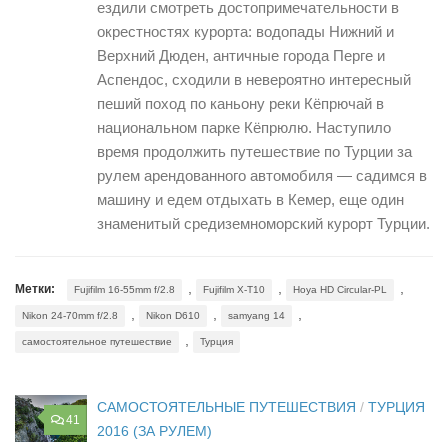
ездили смотреть достопримечательности в
окрестностях курорта: водопады Нижний и
Верхний Дюден, античные города Перге и
Аспендос, сходили в невероятно интересный
пеший поход по каньону реки Кёпрючай в
национальном парке Кёпрюлю. Наступило
время продолжить путешествие по Турции за
рулем арендованного автомобиля — садимся в
машину и едем отдыхать в Кемер, еще один
знаменитый средиземноморский курорт Турции.
,
,
,
Метки:
Fujifilm 16-55mm f/2.8
Fujifilm X-T10
Hoya HD Circular-PL
,
,
,
Nikon 24-70mm f/2.8
Nikon D610
samyang 14
,
самостоятельное путешествие
Турция
САМОСТОЯТЕЛЬНЫЕ ПУТЕШЕСТВИЯ
/
ТУРЦИЯ
41
2016 (ЗА РУЛЕМ)