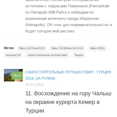
источники с террасами Памуккале (Pamukkale
ve Hierapolis Milli Parkı) и побродим по
развалинам античного города Иераполис
(Hierapolis). Об этих достопримечательностях и
будет сегодня мой рассказ.
,
,
,
Метки:
Nikon 24-70mm f/2.8
Nikon 70-300mm f/4.5-5.6
Nikon D610
,
,
samyang 14
самостоятельное путешествие
Турция
САМОСТОЯТЕЛЬНЫЕ ПУТЕШЕСТВИЯ
/
ТУРЦИЯ
12
2016 (ЗА РУЛЕМ)
09.07.2016
11. Восхождение на гору Чалыш
на окраине курорта Кемер в
Турции