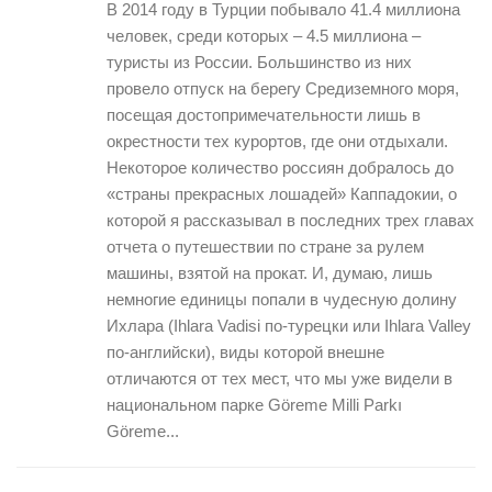
В 2014 году в Турции побывало 41.4 миллиона
человек, среди которых – 4.5 миллиона –
туристы из России. Большинство из них
провело отпуск на берегу Средиземного моря,
посещая достопримечательности лишь в
окрестности тех курортов, где они отдыхали.
Некоторое количество россиян добралось до
«страны прекрасных лошадей» Каппадокии, о
которой я рассказывал в последних трех главах
отчета о путешествии по стране за рулем
машины, взятой на прокат. И, думаю, лишь
немногие единицы попали в чудесную долину
Ихлара (Ihlara Vadisi по-турецки или Ihlara Valley
по-английски), виды которой внешне
отличаются от тех мест, что мы уже видели в
национальном парке Göreme Milli Parkı
Göreme...