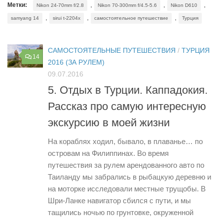
,
,
,
Метки:
Nikon 24-70mm f/2.8
Nikon 70-300mm f/4.5-5.6
Nikon D610
,
,
,
samyang 14
sirui t-2204x
самостоятельное путешествие
Турция
САМОСТОЯТЕЛЬНЫЕ ПУТЕШЕСТВИЯ
/
ТУРЦИЯ
14
2016 (ЗА РУЛЕМ)
09.07.2016
5. Отдых в Турции. Каппадокия.
Рассказ про самую интересную
экскурсию в моей жизни
На кораблях ходил, бывало, в плаванье… по
островам на Филиппинах. Во время
путешествия за рулем арендованного авто по
Таиланду мы забрались в рыбацкую деревню и
на моторке исследовали местные трущобы. В
Шри-Ланке навигатор сбился с пути, и мы
тащились ночью по грунтовке, окруженной