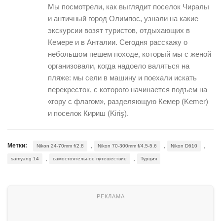
Мы посмотрели, как выглядит поселок Чиралы
и античный город Олимпос, узнали на какие
экскурсии возят туристов, отдыхающих в
Кемере и в Анталии. Сегодня расскажу о
небольшом пешем походе, который мы с женой
организовали, когда надоело валяться на
пляже: мы сели в машину и поехали искать
перекресток, с которого начинается подъем на
«гору с флагом», разделяющую Кемер (Kemer)
и поселок Кириш (Kiriş).
,
,
,
Метки:
Nikon 24-70mm f/2.8
Nikon 70-300mm f/4.5-5.6
Nikon D610
,
,
samyang 14
самостоятельное путешествие
Турция