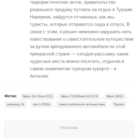
террористических актов, правительство
разрешило продажу путевок на отдых в Турцию.
Наверное, найдутся отчаянные, как мы,
туристы, которые отправятся сюда в отпуск. В
связи с этим, я решил немножко нарушить нить
повествования о самостоятельном путешествии
за рулем арендованного автомобиля по этой
прекрасной стране — сегодня расскажу, какие
чудесные места можно посетить, отдыхая в
самом знаменитом турецком курорте – в
Анталии.
,
,
,
Метки:
Nikon 24-70mm f/2.8
Nikon 70-300mm f/4.5-5.6
Nikon D610
,
,
,
samyang 14
sirui t-2204x
самостоятельное путешествие
Турция