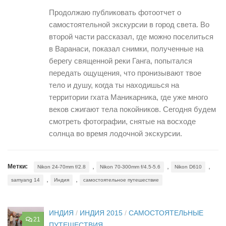
Продолжаю публиковать фотоотчет о
самостоятельной экскурсии в город света. Во
второй части рассказал, где можно поселиться
в Варанаси, показал снимки, полученные на
берегу священной реки Ганга, попытался
передать ощущения, что пронизывают твое
тело и душу, когда ты находишься на
территории гхата Маникарника, где уже много
веков сжигают тела покойников. Сегодня будем
смотреть фотографии, снятые на восходе
солнца во время лодочной экскурсии.
,
,
,
Метки:
Nikon 24-70mm f/2.8
Nikon 70-300mm f/4.5-5.6
Nikon D610
,
,
samyang 14
Индия
самостоятельное путешествие
ИНДИЯ
/
ИНДИЯ 2015
/
САМОСТОЯТЕЛЬНЫЕ
21
ПУТЕШЕСТВИЯ