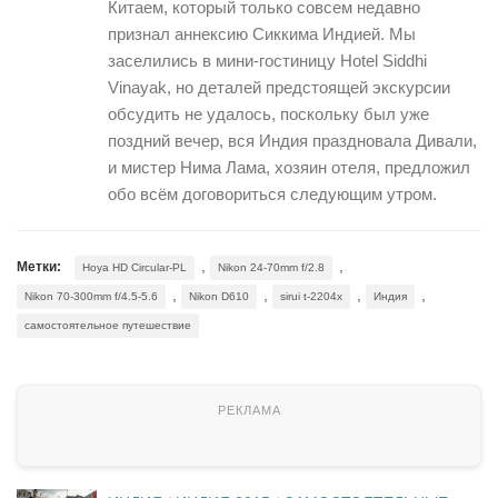
Китаем, который только совсем недавно
признал аннексию Сиккима Индией. Мы
заселились в мини-гостиницу Hotel Siddhi
Vinayak, но деталей предстоящей экскурсии
обсудить не удалось, поскольку был уже
поздний вечер, вся Индия праздновала Дивали,
и мистер Нима Лама, хозяин отеля, предложил
обо всём договориться следующим утром.
,
,
Метки:
Hoya HD Circular-PL
Nikon 24-70mm f/2.8
,
,
,
,
Nikon 70-300mm f/4.5-5.6
Nikon D610
sirui t-2204x
Индия
самостоятельное путешествие