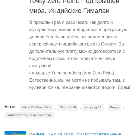
точку Zero Point. Под крышей
мира. Индийские Гималаи
В прошлый раз я рассказал, как долго и
муторно мы с женой добирались в прекрасную
долину Yumthang Valley, расположенную в
северной части индийского штата Сикким. За
дополнительную плату можно договориться с
водителем о том, чтобы доехать выше, к
смотровой
площадке Yumesamdong (или Zero Point).
Естественно, мы не могли не побывать там, в
нулевой точке, где заканчиваются дороги. Едем!
,
,
,
,
Метки:
Nikon 24-70mm f/2.8
Nikon D610
samyang 14
Индия
самостоятельное путешествие
ИНДИЯ
/
ИНДИЯ 2015
/
САМОСТОЯТЕЛЬНЫЕ