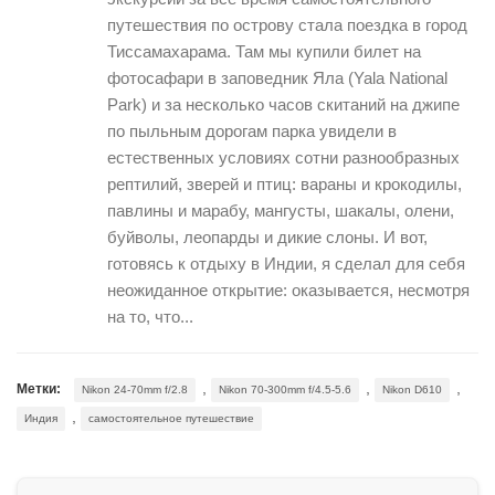
путешествия по острову стала поездка в город
Тиссамахарама. Там мы купили билет на
фотосафари в заповедник Яла (Yala National
Park) и за несколько часов скитаний на джипе
по пыльным дорогам парка увидели в
естественных условиях сотни разнообразных
рептилий, зверей и птиц: вараны и крокодилы,
павлины и марабу, мангусты, шакалы, олени,
буйволы, леопарды и дикие слоны. И вот,
готовясь к отдыху в Индии, я сделал для себя
неожиданное открытие: оказывается, несмотря
на то, что...
,
,
,
Метки:
Nikon 24-70mm f/2.8
Nikon 70-300mm f/4.5-5.6
Nikon D610
,
Индия
самостоятельное путешествие