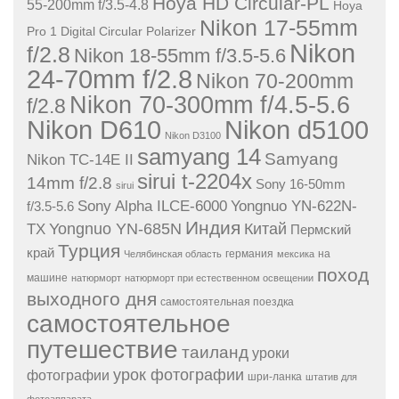
Hoya HD Circular-PL
55-200mm f/3.5-4.8
Hoya
Nikon 17-55mm
Pro 1 Digital Circular Polarizer
Nikon
f/2.8
Nikon 18-55mm f/3.5-5.6
24-70mm f/2.8
Nikon 70-200mm
Nikon 70-300mm f/4.5-5.6
f/2.8
Nikon D610
Nikon d5100
Nikon D3100
samyang 14
Samyang
Nikon TC-14E II
sirui t-2204x
14mm f/2.8
Sony 16-50mm
sirui
Sony Alpha ILCE-6000
Yongnuo YN-622N-
f/3.5-5.6
Индия
Yongnuo YN-685N
Китай
TX
Пермский
Турция
край
германия
на
Челябинская область
мексика
поход
машине
натюрморт
натюрморт при естественном освещении
выходного дня
самостоятельная поездка
самостоятельное
путешествие
таиланд
уроки
урок фотографии
фотографии
шри-ланка
штатив для
фотоаппарата