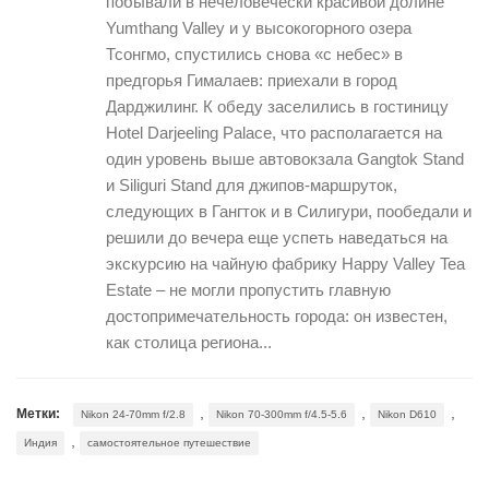
побывали в нечеловечески красивой долине
Yumthang Valley и у высокогорного озера
Тсонгмо, спустились снова «с небес» в
предгорья Гималаев: приехали в город
Дарджилинг. К обеду заселились в гостиницу
Hotel Darjeeling Palace, что располагается на
один уровень выше автовокзала Gangtok Stand
и Siliguri Stand для джипов-маршруток,
следующих в Гангток и в Силигури, пообедали и
решили до вечера еще успеть наведаться на
экскурсию на чайную фабрику Happy Valley Tea
Estate – не могли пропустить главную
достопримечательность города: он известен,
как столица региона...
,
,
,
Метки:
Nikon 24-70mm f/2.8
Nikon 70-300mm f/4.5-5.6
Nikon D610
,
Индия
самостоятельное путешествие