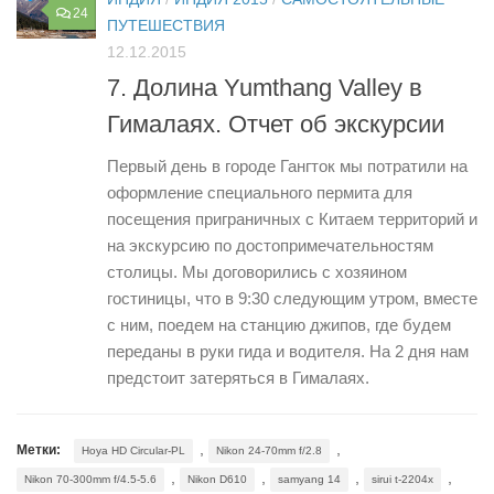
24
ПУТЕШЕСТВИЯ
12.12.2015
7. Долина Yumthang Valley в
Гималаях. Отчет об экскурсии
Первый день в городе Гангток мы потратили на
оформление специального пермита для
посещения приграничных с Китаем территорий и
на экскурсию по достопримечательностям
столицы. Мы договорились с хозяином
гостиницы, что в 9:30 следующим утром, вместе
с ним, поедем на станцию джипов, где будем
переданы в руки гида и водителя. На 2 дня нам
предстоит затеряться в Гималаях.
,
,
Метки:
Hoya HD Circular-PL
Nikon 24-70mm f/2.8
,
,
,
,
Nikon 70-300mm f/4.5-5.6
Nikon D610
samyang 14
sirui t-2204x