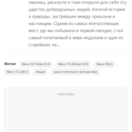
наконец, рискнули и тоже открыли для себя эту
царство добродушных людей, богатой истории
и природы, застрявшее между прошлым и
настоящим. Одним из самых впечатляющих
мест, где мы побывали в первой поездке, стал
самый почитаемый в мире индуизма и один из
старейших на...
,
,
,
Метки:
Nikon 24-70mm f/2.8
Nikon 70-200mm f/2.8
Nikon D610
,
,
Nikon TC-14E II
Индия
самостоятельное путешествие