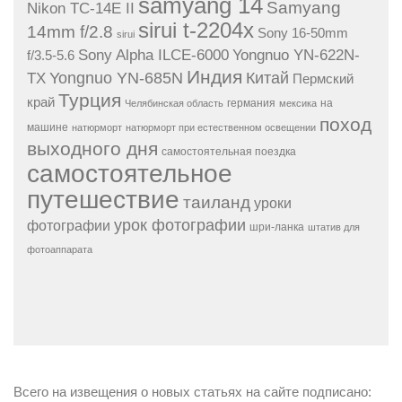
samyang 14
Samyang
Nikon TC-14E II
sirui t-2204x
14mm f/2.8
Sony 16-50mm
sirui
Sony Alpha ILCE-6000
Yongnuo YN-622N-
f/3.5-5.6
Индия
Yongnuo YN-685N
Китай
TX
Пермский
Турция
край
германия
на
Челябинская область
мексика
поход
машине
натюрморт
натюрморт при естественном освещении
выходного дня
самостоятельная поездка
самостоятельное
путешествие
таиланд
уроки
урок фотографии
фотографии
шри-ланка
штатив для
фотоаппарата
Всего на извещения о новых статьях на сайте подписано: