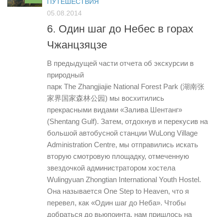
ПУТЕШЕСТВИЯ
05.08.2014
6. Один шаг до Небес в горах
Чжанцзяцзе
В предыдущей части отчета об экскурсии в
природный
парк The Zhangjiajie National Forest Park (湖南张
家界国家森林公园) мы восхитились
прекрасными видами «Залива Шентанг»
(Shentang Gulf). Затем, отдохнув и перекусив на
большой автобусной станции WuLong Village
Administration Centre, мы отправились искать
вторую смотровую площадку, отмеченную
звездочкой администратором хостела
Wulingyuan Zhongtian International Youth Hostel.
Она называется One Step to Heaven, что я
перевел, как «Один шаг до Неба». Чтобы
добраться до вьюпоинта, нам пришлось на