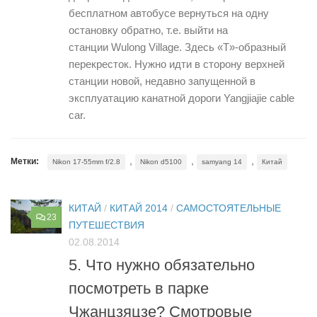
бесплатном автобусе вернуться на одну
остановку обратно, т.е. выйти на
станции Wulong Village. Здесь «T»-образный
перекресток. Нужно идти в сторону верхней
станции новой, недавно запущенной в
эксплуатацию канатной дороги Yangjiajie cable
car.
,
,
,
Метки:
Nikon 17-55mm f/2.8
Nikon d5100
samyang 14
Китай
КИТАЙ
/
КИТАЙ 2014
/
САМОСТОЯТЕЛЬНЫЕ
23
ПУТЕШЕСТВИЯ
02.08.2014
5. Что нужно обязательно
посмотреть в парке
Чжанцзяцзе? Смотровые