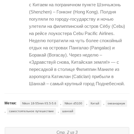
с Китаем на пограничном пункте Шэнчьжэнь
(Shenzhen) – Гонконг (Hong Kong). Полдня
погуляли по городу-государству и ночью
улетели на филиппинский остров Сёбу (Cebu)
на рейсе лоукостера Cebu Pacific Airlines.
Неделю потратили на чуть более спокойный
отдых на островах Пангалао (Pangalao) и
Боракай (Boracay). Через неделю –
«Здравствуй снова, Китайская земля!» — с
пересадкой в столице Филиппин Маниле из
аэропорта Катиклан (Caticlan) прибыли в
Шанхай – самый крупный город Поднебесной.
,
,
,
Метки:
Nikon 18-55mm f/3.5-5.6
Nikon d5100
Китай
океанариум
,
,
самостоятельное путешествие
шанхай
Стр. 2 из 3