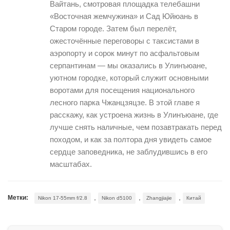
Вайтань, смотровая площадка телебашни
«Восточная жемчужина» и Сад Юйюань в
Старом городе. Затем был перелёт,
ожесточённые переговоры с таксистами в
аэропорту и сорок минут по асфальтовым
серпантинам — мы оказались в Улинъюане,
уютном городке, который служит основными
воротами для посещения национального
лесного парка Чжанцзяцзе. В этой главе я
расскажу, как устроена жизнь в Улинъюане, где
лучше снять наличные, чем позавтракать перед
походом, и как за полтора дня увидеть самое
сердце заповедника, не заблудившись в его
масштабах.
,
,
,
Метки:
Nikon 17-55mm f/2.8
Nikon d5100
Zhangjiajie
Китай