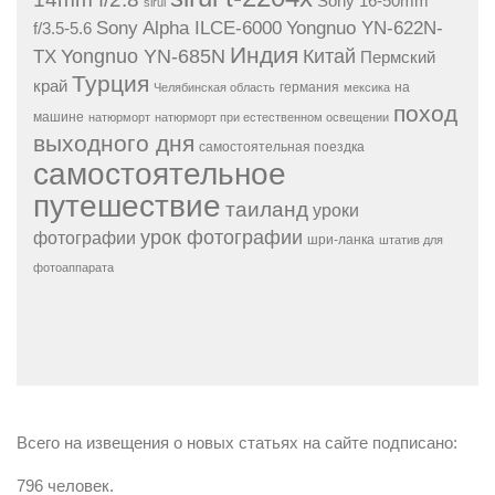
Sony 16-50mm
sirui
Sony Alpha ILCE-6000
Yongnuo YN-622N-
f/3.5-5.6
Индия
Yongnuo YN-685N
Китай
TX
Пермский
Турция
край
германия
на
Челябинская область
мексика
поход
машине
натюрморт
натюрморт при естественном освещении
выходного дня
самостоятельная поездка
самостоятельное
путешествие
таиланд
уроки
урок фотографии
фотографии
шри-ланка
штатив для
фотоаппарата
Всего на извещения о новых статьях на сайте подписано:
796 человек.