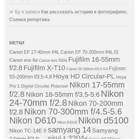
Бу
к записи
Как рассказать историю в фотографиях.
Съемка репортажа
МЕТКИ
Canon EF 17-40mm f/4L
Canon EF 70-200mm f/4L IS
Fujifilm 16-55mm
Canon eos 6d
Canon eos 500d
f/2.8
Fujifilm X-T10
Fujinon
Fujinon 50-200mm f/3.5-4.8
Hoya HD Circular-PL
55-200mm f/3.5-4.8
Hoya
Nikon 17-55mm
Pro 1 Digital Circular Polarizer
Nikon
f/2.8
Nikon 18-55mm f/3.5-5.6
24-70mm f/2.8
Nikon 70-200mm
Nikon 70-300mm f/4.5-5.6
f/2.8
Nikon D610
Nikon d5100
Nikon D3100
samyang 14
Samyang
Nikon TC-14E II
sirui t-2204x
14mm f/2.8