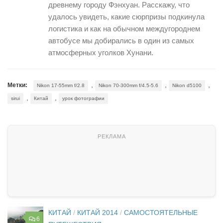
древнему городу Фэнхуан. Расскажу, что
удалось увидеть, какие сюрпризы подкинула
логистика и как на обычном междугороднем
автобусе мы добирались в один из самых
атмосферных уголков Хунани.
,
,
,
Метки:
Nikon 17-55mm f/2.8
Nikon 70-300mm f/4.5-5.6
Nikon d5100
,
,
sirui
Китай
урок фотографии
КИТАЙ
/
КИТАЙ 2014
/
САМОСТОЯТЕЛЬНЫЕ
6