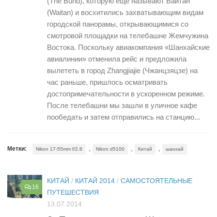
(The Bund), которую еще называют Вайтан
(Waitan) и восхитились захватывающим видам
городской панорамы, открывающимися со
смотровой площадки на телебашне Жемчужина
Востока. Поскольку авиакомпания «Шанхайские
авиалинии» отменила рейс и предложила
вылететь в город Zhangjiajie (Чжанцзяцзе) на
час раньше, пришлось осматривать
достопримечательности в ускоренном режиме.
После телебашни мы зашли в уличное кафе
пообедать и затем отправились на станцию...
,
,
,
Метки:
Nikon 17-55mm f/2.8
Nikon d5100
Китай
шанхай
КИТАЙ
/
КИТАЙ 2014
/
САМОСТОЯТЕЛЬНЫЕ
16
ПУТЕШЕСТВИЯ
13.07.2014