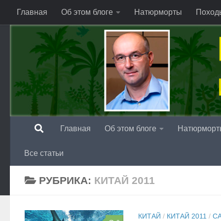
Главная
Об этом блоге
Натюрморты
Поход
Перейти к содержимому
Главная
Об этом блоге
Натюрморт
Все статьи
РУБРИКА:
КИТАЙ 2011
КИТАЙ
/
КИТАЙ 2011
/
С