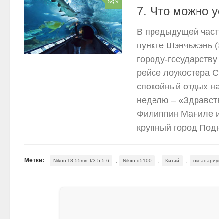
9
7. Что можно 
В предыдущей част
пункте Шэнчьжэнь (
городу-государству
рейсе лоукостера Ce
спокойный отдых на
неделю – «Здравств
Филиппин Маниле из
крупный город Под
,
,
,
Метки:
Nikon 18-55mm f/3.5-5.6
Nikon d5100
Китай
океанариу