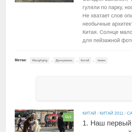
гуляли по парку, н
Не хватает слов опи
необычные архитект
Китая. Солнце мало
для пейзажной фот
,
,
,
Метки:
Wangfujing
Дунхуамэнь
Китай
пекин
КИТАЙ
/
КИТАЙ 2011
/
С
6
1. Наш первый