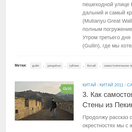
пешеходной улице 
дальний и самый к
(Mutianyu Great Wal
полным погружением
Утром третьего дня 
(Guilin), где мы хот
,
,
,
,
Метки:
guilin
yangshuo
гуйлин
Китай
самостоятельное п
КИТАЙ
/
КИТАЙ 2011
/
С
66
3. Как самосто
Стены из Пеки
Продолжу рассказ о
окрестностях мы с 