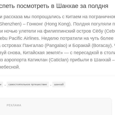
успеть посмотреть в Шанхае за полдня
и рассказа мы попрощались с Китаем на погранично
Shenzhen) – Гонконг (Hong Kong). Полдня погуляли 
 и ночью улетели на филиппинский остров Сёбу (Ceb
bu Pacific Airlines. Неделю потратили на чуть более
 островах Пангалао (Pangalao) и Боракай (Boracay).
уй снова, Китайская земля!» — с пересадкой в стол
 аэропорта Катиклан (Caticlan) прибыли в Шанхай 
небесной.
,
,
м
самостоятельное путешествие
шанхай