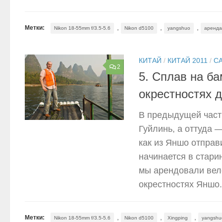
,
,
,
Метки:
Nikon 18-55mm f/3.5-5.6
Nikon d5100
yangshuo
аренда
КИТАЙ
/
КИТАЙ 2011
/
С
2
5. Сплав на ба
окрестностях 
В предыдущей част
Гуйлинь, а оттуда 
как из Яншо отправ
начинается в стари
мы арендовали вел
окрестностях Яншо.
,
,
,
Метки:
Nikon 18-55mm f/3.5-5.6
Nikon d5100
Xingping
yangshu