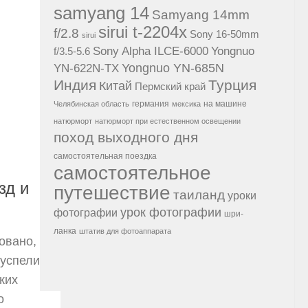
samyang 14
Samyang 14mm
sirui t-2204x
f/2.8
Sony 16-50mm
sirui
Sony Alpha ILCE-6000
Yongnuo
f/3.5-5.6
Yongnuo YN-685N
YN-622N-TX
Индия
Турция
Китай
Пермский край
германия
на машине
Челябинская область
мексика
натюрморт
натюрморт при естественном освещении
поход выходного дня
самостоятельная поездка
самостоятельное
зд и
путешествие
таиланд
уроки
урок фотографии
фотографии
шри-
ланка
штатив для фотоаппарата
овано,
 успели
ких
о