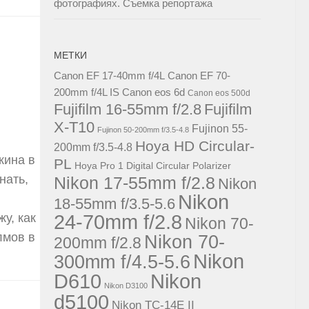
фотографиях. Съемка репортажа
МЕТКИ
Canon EF 17-40mm f/4L
Canon EF 70-
200mm f/4L IS
Canon eos 6d
Canon eos 500d
Fujifilm 16-55mm f/2.8
Fujifilm
X-T10
Fujinon 55-
Fujinon 50-200mm f/3.5-4.8
Hoya HD Circular-
200mm f/3.5-4.8
кина в
PL
Hoya Pro 1 Digital Circular Polarizer
нать,
Nikon 17-55mm f/2.8
Nikon
Nikon
18-55mm f/3.5-5.6
у, как
24-70mm f/2.8
Nikon 70-
лмов в
Nikon 70-
200mm f/2.8
Nikon
300mm f/4.5-5.6
D610
Nikon
Nikon D3100
d5100
Nikon TC-14E II