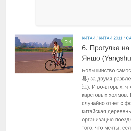
КИТАЙ
/
КИТАЙ 2011
/
С
4
6. Прогулка на
Яншо (Yangshu
Большинство самос
县) за двумя развлеч
江). И во-вторых, ч
карстовых холмов. 
случайно отчет с ф
китайская деревень
организацию поездк
того, что мечты, е