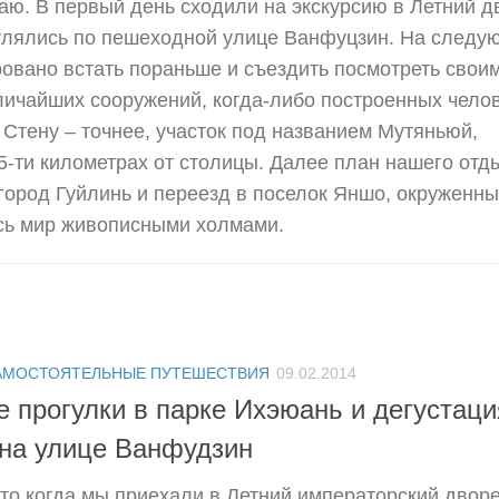
аю. В первый день сходили на экскурсию в Летний д
улялись по пешеходной улице Ванфуцзин. На следу
овано встать пораньше и съездить посмотреть свои
личайших сооружений, когда-либо построенных чело
Стену – точнее, участок под названием Мутяньюй,
-ти километрах от столицы. Далее план нашего отд
город Гуйлинь и переезд в поселок Яншо, окруженн
сь мир живописными холмами.
АМОСТОЯТЕЛЬНЫЕ ПУТЕШЕСТВИЯ
09.02.2014
е прогулки в парке Ихэюань и дегустаци
 на улице Ванфудзин
то когда мы приехали в Летний императорский дворе