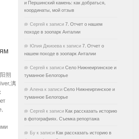
и Першинский камень: как добраться,
координаты, мой отзыв
Сергей
к записи
7. Отчет о нашем
походе в зоопарк Анталии
Юлия Джиоева
к записи
7. Отчет о
тям
нашем походе в зоопарк Анталии
Сергей
к записи
Село Нижнеиргинское и
, 阳朔
туманное Белогорье
iver,漓
Алена
к записи
Село Нижнеиргинское и
х
туманное Белогорье
ет
е,
Сергей
к записи
Как рассказать историю
в фотографиях. Съемка репортажа
ями
Бу
к записи
Как рассказать историю в