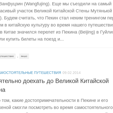
Ванфуцзин (Wangfujing). Еще мы съездили на самый
расивый участок Великой Китайской Стены Мутяньюй
l). Будем считать, что Пекин стал неким тренингом п
 в китайскую культуру во время нашего путешестви
в Китае значился перелет из Пекина (Beijing) в Гуйли
ели купить билеты на поезд и...
,
утешествие
яншо
АМОСТОЯТЕЛЬНЫЕ ПУТЕШЕСТВИЯ
09.02.2014
ятельно доехать до Великой Китайской
на
 том, какие достопримечательности в Пекине и его
женой смогли посмотреть во время самостоятельного