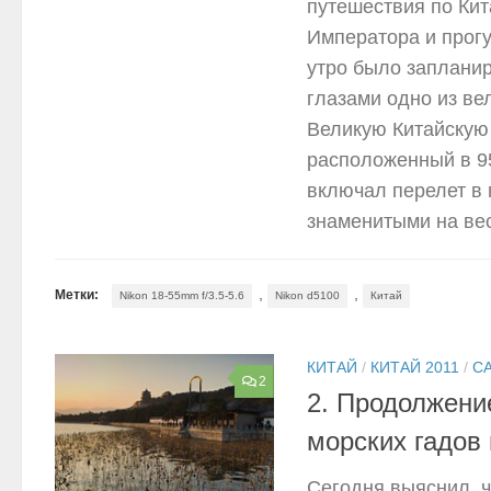
путешествия по Кит
Императора и прог
утро было запланир
глазами одно из ве
Великую Китайскую 
расположенный в 95
включал перелет в 
знаменитыми на ве
,
,
Метки:
Nikon 18-55mm f/3.5-5.6
Nikon d5100
Китай
КИТАЙ
/
КИТАЙ 2011
/
С
2
2. Продолжени
морских гадов
Сегодня выяснил, ч