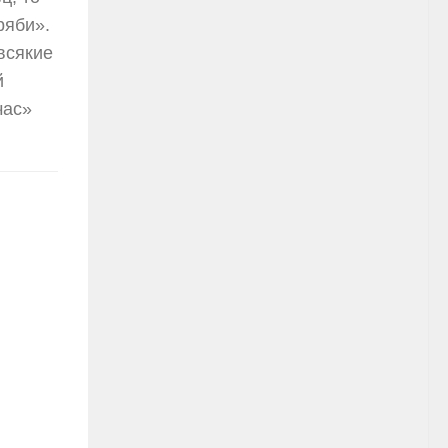
ряби».
 всякие
й
час»