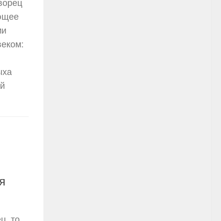
ворец
ющее
ми
веком:
ыха
ый
я
ц, то