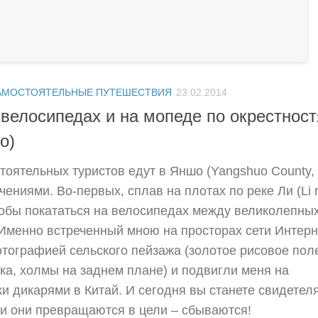
АМОСТОЯТЕЛЬНЫЕ ПУТЕШЕСТВИЯ
23.02.2014
 велосипедах и на мопеде по окрестнос
o)
тоятельных туристов едут в Яншо (Yangshuo County
ениями. Во-первых, сплав на плотах по реке Ли (Li r
тобы покататься на велосипедах между великолепны
Именно встреченный мною на просторах сети Интерн
отографией сельского пейзажа (золотое рисовое пол
ка, холмы на заднем плане) и подвигли меня на
и дикарями в Китай. И сегодня вы станете свидетел
сли они превращаются в цели – сбываются!