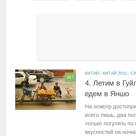
КИТАЙ
/
КИТАЙ 2011
/
С
7
4. Летим в Гуй
едем в Яншо
На осмотр достопри
всего лишь, два по
только погулять по
вкусностей на ночн