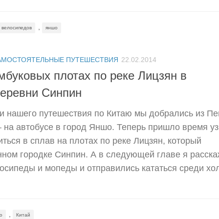
,
 велосипедов
яншо
АМОСТОЯТЕЛЬНЫЕ ПУТЕШЕСТВИЯ
22.02.2014
мбуковых плотах по реке Лицзян в
деревни Синпин
и нашего путешествия по Китаю мы добрались из Пе
— на автобусе в город Яншо. Теперь пришло время уз
иться в сплав на плотах по реке Лицзян, который
нном городке Синпин. А в следующей главе я расскаж
осипеды и мопеды и отправились кататься среди хо
,
o
Китай