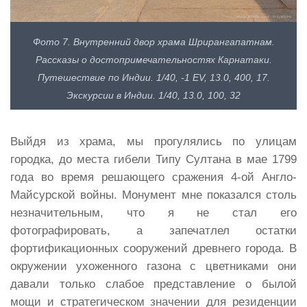
Фото 7. Внутренний двор храма Шрирангапатнам.
Рассказы о достопримечательностях Карнатаки.
Путешествие по Индии. 1/40, -1 EV, 13.0, 400, 17.
Экскурсии в Индии. 1/40, 13.0, 100, 32
Выйдя из храма, мы прогулялись по улицам
городка, до места гибели Типу Султана в мае 1799
года во время решающего сражения 4-ой Англо-
Майсурской войны. Монумент мне показался столь
незначительным, что я не стал его
фотографировать, а запечатлел остатки
фортификационных сооружений древнего города. В
окружении ухоженного газона с цветниками они
давали только слабое представление о былой
мощи и стратегическом значении для резиденции