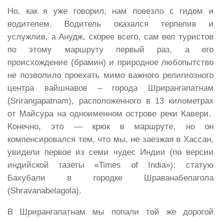
Но, как я уже говорил, нам повезло с гидом и
водителем. Водитель оказался терпелив и
услужлив, а Анудж, скорее всего, сам вел туристов
по этому маршруту первый раз, а его
происхождение (брамин) и природное любопытство
не позволило проехать мимо важного религиозного
центра вайшнавов – города Шрирангапатнам
(Srirangapatnam), расположенного в 13 километрах
от Майсура на одноименном острове реки Кавери.
Конечно, это — крюк в маршруте, но он
компенсировался тем, что мы, не заезжая в Хассан,
увидели первое из семи чудес Индии (по версии
индийской газеты «Times of India»): статую
Бахубали в городке Шраванабелагола
(Shravanabelagola).
В Шрирангапатнам мы попали той же дорогой