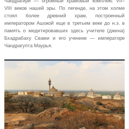
Чандрагири — огромный храмовый комплекс VII–
VIII веков нашей эры. По легенде, на этом холме
стоял более древний храм, построенный
императором Ашокой еще в третьем веке до н.э. в
память о медитировавших здесь учителе (джина)
Бхадрабаху Свами и его ученике — императоре
Чандрагупта Маурья.