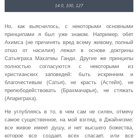
14.0, 100, 127
Но, как выяснилось, с некоторыми основными
принципами я был уже знаком. Например, обет
Ахимса (не причинять вред всему живому, полный
отказ от насилия) лежал в основе доктрины
Сатьяграха Махатмы Ганди. Другие же принципы
полностью согласуются с некоторыми из
христианских заповедей: быть искренним и
благочестивым (Сатья), не красть (Астейя), не
прелюбодействовать (Брахмачарья), не стяжать
(Апариграха).
Не углубляясь в то, в чем сам не силен, отмечу
самое существенное, на мой взгляд, в Джайнизме:
все живое имеет душу, и нет высшего божества,
которое все создает, всех спасает, или все