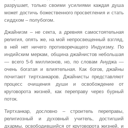
разрушает, только своими усилиями каждая душа
может достичь божественного просветления и стать
сиддхом – полубогом.
Джайнизм – не секта, а древняя самостоятельная
религия, опять же, на мой непросвещенный взгляд,
в ней нет ничего противоречащего Индуизму. По
индийским меркам, община джайнистов небольшая
— всего 5-6 миллионов, но, по словам Ануджа —
очень богатая и влиятельная. Как богов, джайны
почитают тиртханкаров. Джайнисты представляют
процесс очищения души и освобождение от
круговорота жизней, как переправу через бурный
поток.
Тиртханкар, дословно – строитель переправы,
религиозный и духовный учитель, достигший
дхармы, освободившийся от круговорота жизней, и