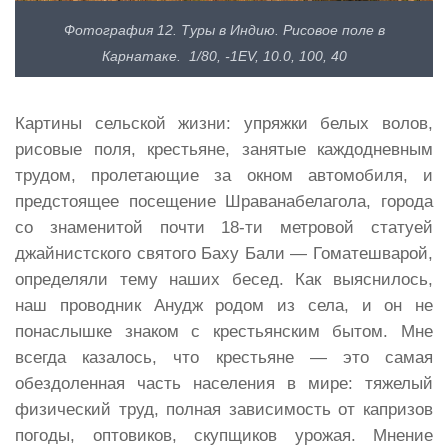
Фотография 12. Туры в Индию. Рисовое поле в
Карнатаке. 1/80, -1EV, 10.0, 100, 40
Картины сельской жизни: упряжки белых волов,
рисовые поля, крестьяне, занятые каждодневным
трудом, пролетающие за окном автомобиля, и
предстоящее посещение Шраванабелагола, города
со знаменитой почти 18-ти метровой статуей
джайнистского святого Баху Бали — Гоматешварой,
определяли тему наших бесед. Как выяснилось,
наш проводник Анудж родом из села, и он не
понаслышке знаком с крестьянским бытом. Мне
всегда казалось, что крестьяне — это самая
обездоленная часть населения в мире: тяжелый
физический труд, полная зависимость от капризов
погоды, оптовиков, скупщиков урожая. Мнение