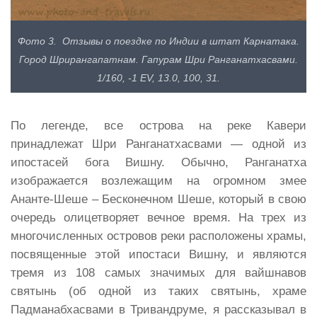
Фото 3. Отзывы о поездке по Индии в штат Карнатака.
Город Шрирангапатнам. Гапурам Шри Ранганатхасвами.
1/160, -1 EV, 13.0, 100, 31.
По легенде, все острова на реке Кавери
принадлежат Шри Ранганатхасвами — одной из
ипостасей бога Вишну. Обычно, Ранганатха
изображается возлежащим на огромном змее
Ананте-Шеше – Бесконечном Шеше, который в свою
очередь олицетворяет вечное время. На трех из
многочисленных островов реки расположены храмы,
посвященные этой ипостаси Вишну, и являются
тремя из 108 самых значимых для вайшнавов
святынь (об одной из таких святынь, храме
Падманабхасвами в Тривандруме, я рассказывал в