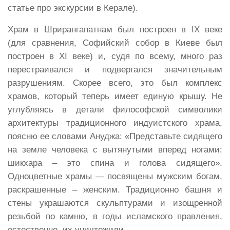
статье про экскурсии в Керале).
Храм в Шрирангапатнам был построен в IX веке
(для сравнения, Софийский собор в Киеве был
построен в XI веке) и, судя по всему, много раз
перестраивался и подвергался значительным
разрушениям. Скорее всего, это был комплекс
храмов, который теперь имеет единую крышу. Не
углубляясь в детали философской символики
архитектуры традиционного индуистского храма,
поясню ее словами Ануджа: «Представьте сидящего
на земле человека с вытянутыми вперед ногами:
шикхара – это спина и голова сидящего».
Одноцветные храмы — посвящены мужским богам,
раскрашенные – женским. Традиционно башня и
стены украшаются скульптурами и изощренной
резьбой по камню, в годы исламского правления,
естественно, их уничтожили.