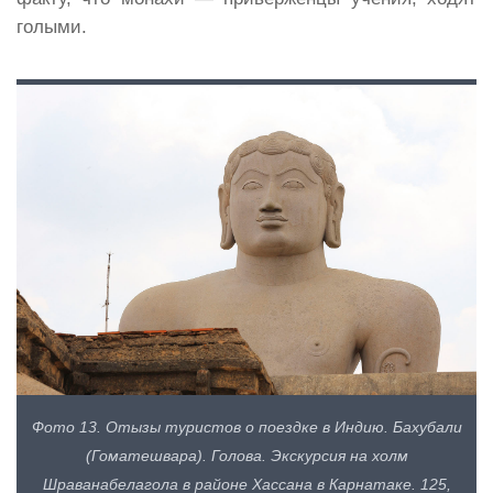
голыми.
Фото 13. Отызы туристов о поездке в Индию. Бахубали
(Гоматешвара). Голова. Экскурсия на холм
Шраванабелагола в районе Хассана в Карнатаке. 125,