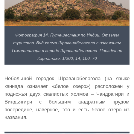
Фотография 14. Путешествия по Индии. Отзывы
туристов. Вид холма Шраванабелагола с изваянием
Гоматешвара в городе Шраванабелагола. Поездка по
Карнатаке. 1/200, 14, 100, 70
Небольшой городок Шраванабелагола (на языке
каннада означает «белое озеро») расположен у
подножья двух скалистых холмов – Чандрагири и
Виндьягири с большим квадратным прудом
посередине, наверное, это и есть белое озеро из
названия.