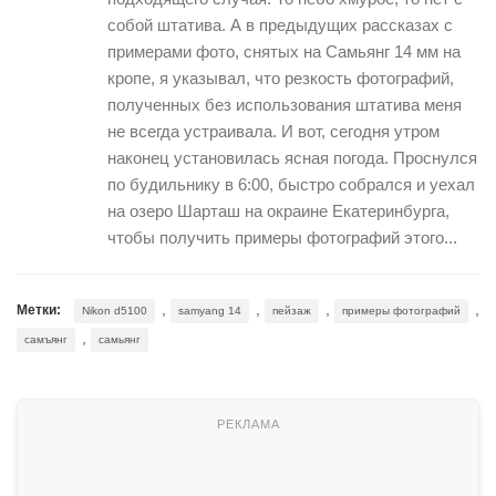
собой штатива. А в предыдущих рассказах с
примерами фото, снятых на Самьянг 14 мм на
кропе, я указывал, что резкость фотографий,
полученных без использования штатива меня
не всегда устраивала. И вот, сегодня утром
наконец установилась ясная погода. Проснулся
по будильнику в 6:00, быстро собрался и уехал
на озеро Шарташ на окраине Екатеринбурга,
чтобы получить примеры фотографий этого...
,
,
,
,
Метки:
Nikon d5100
samyang 14
пейзаж
примеры фотографий
,
самъянг
самьянг