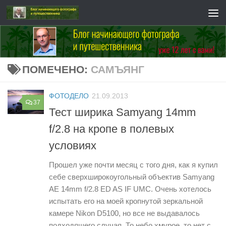
Перейти к содержимому
ПОМЕЧЕНО:
САМЪЯНГ
ФОТОДЕЛО
21.09.2013
37
Тест ширика Samyang 14mm
f/2.8 на кропе в полевых
условиях
Прошел уже почти месяц с того дня, как я купил
себе сверхширокоугольный объектив Samyang
AE 14mm f/2.8 ED AS IF UMC. Очень хотелось
испытать его на моей кропнутой зеркальной
камере Nikon D5100, но все не выдавалось
подходящего случая. То небо хмурое, то нет с