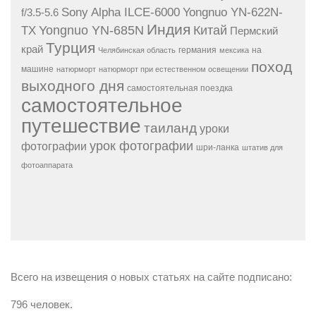
Sony Alpha ILCE-6000
Yongnuo YN-622N-
f/3.5-5.6
Индия
Yongnuo YN-685N
Китай
TX
Пермский
Турция
край
германия
на
Челябинская область
мексика
поход
машине
натюрморт
натюрморт при естественном освещении
выходного дня
самостоятельная поездка
самостоятельное
путешествие
таиланд
уроки
урок фотографии
фотографии
шри-ланка
штатив для
фотоаппарата
Всего на извещения о новых статьях на сайте подписано:
796 человек.