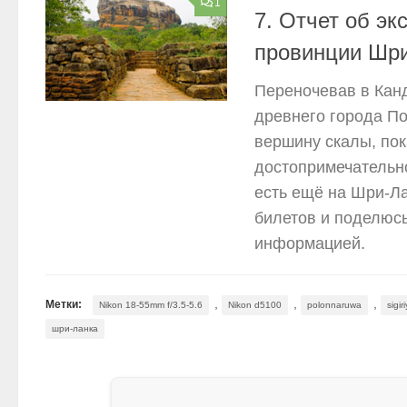
1
7. Отчет об эк
провинции Шр
Переночевав в Кан
древнего города П
вершину скалы, по
достопримечательно
есть ещё на Шри-Ла
билетов и поделюсь
информацией.
,
,
,
Метки:
Nikon 18-55mm f/3.5-5.6
Nikon d5100
polonnaruwa
sigir
шри-ланка