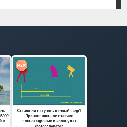
(426)
ель
Стоило ли покупать полный кадр?
5300?
Принципиальное отличие
0 и
полнокадровых и кропнутых
фотоаппаратов