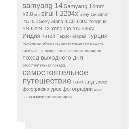
samyang 14
Samyang 14mm
sirui t-2204x
f/2.8
Sony 16-50mm
sirui
Sony Alpha ILCE-6000
Yongnuo
f/3.5-5.6
Yongnuo YN-685N
YN-622N-TX
Индия
Турция
Китай
Пермский край
германия
на машине
Челябинская область
мексика
натюрморт
натюрморт при естественном освещении
поход выходного дня
самостоятельная поездка
самостоятельное
путешествие
таиланд
уроки
урок фотографии
фотографии
шри-
ланка
штатив для фотоаппарата