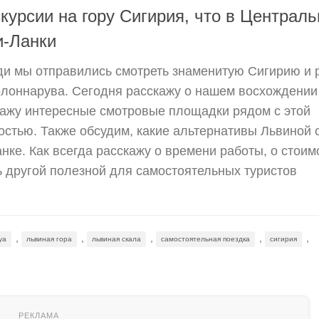
скурсии на гору Сигирия, что в Централ
и-Ланки
ди мы отправились смотреть знаменитую Сигирию и 
олоннарува. Сегодня расскажу о нашем восхождении
кажу интересные смотровые площадки рядом с этой
стью. Также обсудим, какие альтернативы Львиной 
нке. Как всегда расскажу о времени работы, о стоим
 другой полезной для самостоятельных туристов
,
,
,
,
,
iya
львиная гора
львиная скала
самостоятельная поездка
сигирия