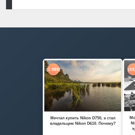
(1 089)
(53
Мо
Мечтал купить Nikon D750, а стал
Ni
владельцем Nikon D610. Почему?
к