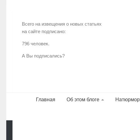
Всего на извещения о новых статьях
на сайте подписано:
796 человек.
А Вы подписались?
Главная
Об этом блоге
Натюрмор
Работает на
- Разработан в
Тема Hueman