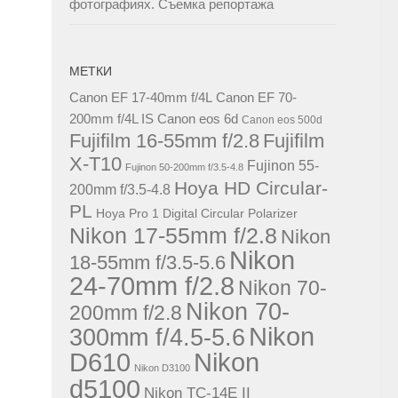
фотографиях. Съемка репортажа
МЕТКИ
Canon EF 17-40mm f/4L
Canon EF 70-
200mm f/4L IS
Canon eos 6d
Canon eos 500d
Fujifilm 16-55mm f/2.8
Fujifilm
X-T10
Fujinon 55-
Fujinon 50-200mm f/3.5-4.8
Hoya HD Circular-
200mm f/3.5-4.8
PL
Hoya Pro 1 Digital Circular Polarizer
Nikon 17-55mm f/2.8
Nikon
Nikon
18-55mm f/3.5-5.6
24-70mm f/2.8
Nikon 70-
Nikon 70-
200mm f/2.8
Nikon
300mm f/4.5-5.6
D610
Nikon
Nikon D3100
d5100
Nikon TC-14E II