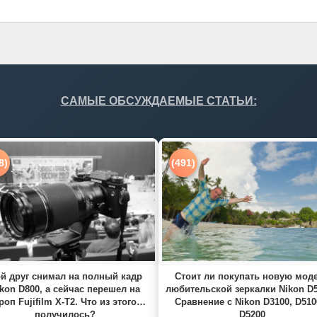
САМЫЕ ОБСУЖДАЕМЫЕ СТАТЬИ:
8)
(491)
й друг снимал на полный кадр
Стоит ли покупать новую мод
kon D800, а сейчас перешел на
любительской зеркалки Nikon D
роп Fujifilm X-T2. Что из этого
Сравнение с Nikon D3100, D510
получилось?
D5200