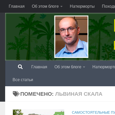
Главная
Об этом блоге
Натюрморты
Поход
Перейти к содержимому
Главная
Об этом блоге
Натюрморт
Все статьи
ПОМЕЧЕНО:
ЛЬВИНАЯ СКАЛА
САМОСТОЯТЕЛЬНЫЕ П