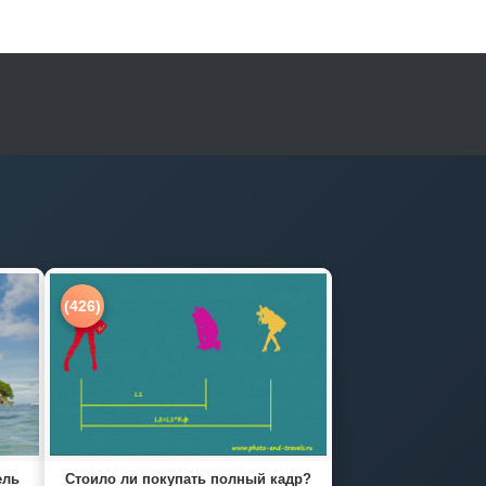
(426)
ель
Стоило ли покупать полный кадр?