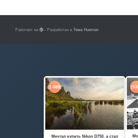
Работает на
- Разработан в
Тема Hueman
(1 089)
(53
Мо
Мечтал купить Nikon D750, а стал