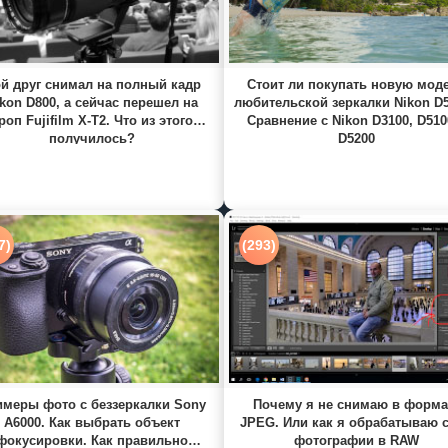
й друг снимал на полный кадр
Стоит ли покупать новую мод
kon D800, а сейчас перешел на
любительской зеркалки Nikon D
роп Fujifilm X-T2. Что из этого
Сравнение с Nikon D3100, D510
получилось?
D5200
7)
(293)
меры фото с беззеркалки Sony
Почему я не снимаю в форма
A6000. Как выбрать объект
JPEG. Или как я обрабатываю 
фокусировки. Как правильно
фотографии в RAW