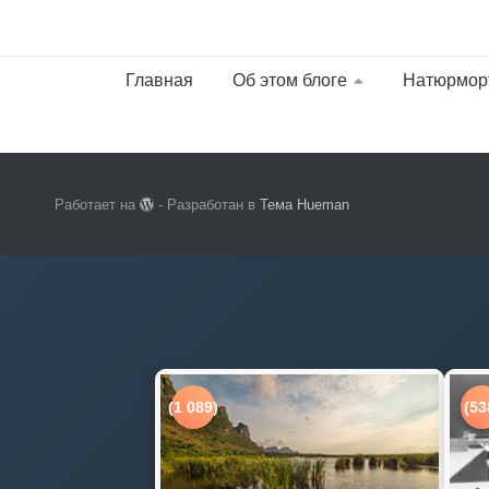
Главная
Об этом блоге
Натюрмор
Работает на
- Разработан в
Тема Hueman
(1 089)
(53