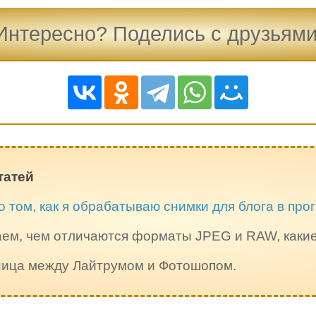
Интересно? Поделись с друзьями
татей
о том, как я обрабатываю снимки для блога в пр
ем, чем отличаются форматы JPEG и RAW, каки
зница между Лайтрумом и Фотошопом.