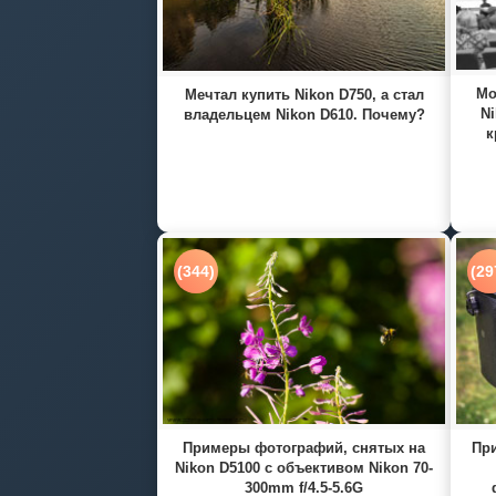
Мо
Мечтал купить Nikon D750, а стал
Ni
владельцем Nikon D610. Почему?
к
(344)
(29
Примеры фотографий, снятых на
При
Nikon D5100 с объективом Nikon 70-
300mm f/4.5-5.6G