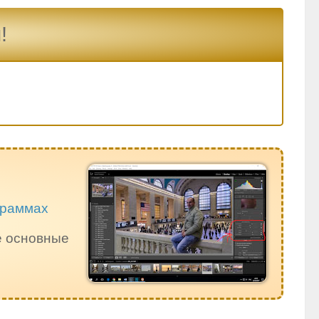
!
ограммах
е основные