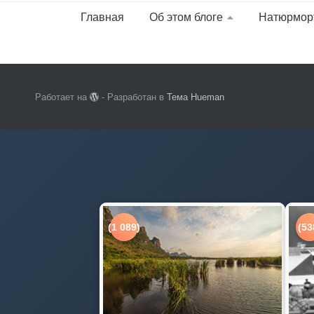
Главная
Об этом блоге
Натюрмор
Работает на
- Разработан в
Тема Hueman
(1 089)
(53