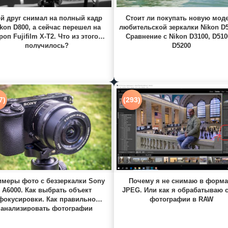
й друг снимал на полный кадр
Стоит ли покупать новую мод
kon D800, а сейчас перешел на
любительской зеркалки Nikon D
роп Fujifilm X-T2. Что из этого
Сравнение с Nikon D3100, D510
получилось?
D5200
7)
(293)
меры фото с беззеркалки Sony
Почему я не снимаю в форма
A6000. Как выбрать объект
JPEG. Или как я обрабатываю 
фокусировки. Как правильно
фотографии в RAW
анализировать фотографии