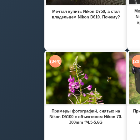
Мо
Мечтал купить Nikon D750, а стал
Ni
владельцем Nikon D610. Почему?
к
(344)
(29
Примеры фотографий, снятых на
При
Nikon D5100 с объективом Nikon 70-
300mm f/4.5-5.6G