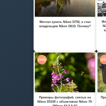
Мо
Мечтал купить Nikon D750, а стал
Ni
владельцем Nikon D610. Почему?
к
(344)
(29
Примеры фотографий, снятых на
При
Nikon D5100 с объективом Nikon 70-
300mm f/4.5-5.6G