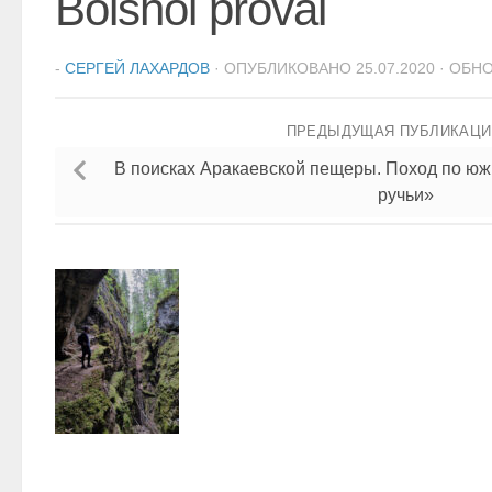
Bolshoi proval
-
СЕРГЕЙ ЛАХАРДОВ
· ОПУБЛИКОВАНО
25.07.2020
· ОБН
ПРЕДЫДУЩАЯ ПУБЛИКАЦ
В поисках Аракаевской пещеры. Поход по юж
ручьи»