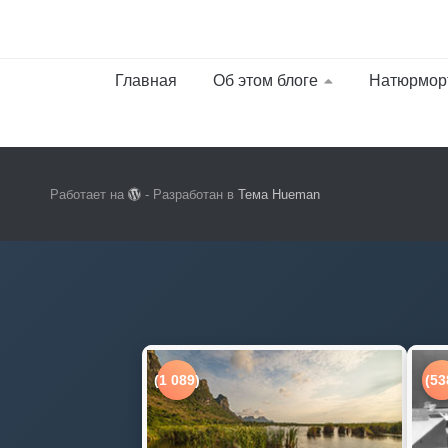
Главная
Об этом блоге
Натюрмор
Работает на
- Разработан в
Тема Hueman
(1 089)
(53