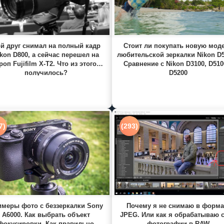
й друг снимал на полный кадр
Стоит ли покупать новую мод
kon D800, а сейчас перешел на
любительской зеркалки Nikon D
роп Fujifilm X-T2. Что из этого
Сравнение с Nikon D3100, D510
получилось?
D5200
7)
(293)
меры фото с беззеркалки Sony
Почему я не снимаю в форма
A6000. Как выбрать объект
JPEG. Или как я обрабатываю 
фокусировки. Как правильно
фотографии в RAW