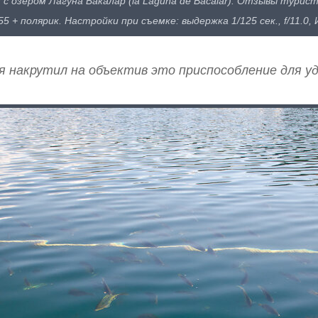
ом с озером Лагуна Бакалар (la Laguna de Bacalar). Отзывы тур
55 + полярик. Настройки при съемке: выдержка 1/125 сек., f/11.0
 я накрутил на объектив это приспособление для уд