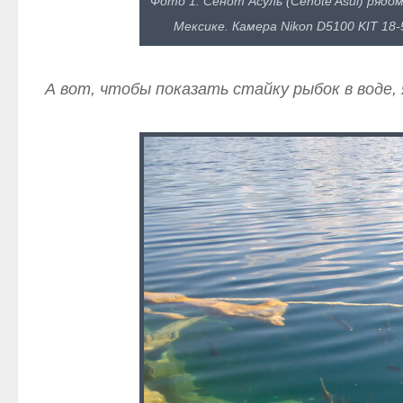
Фото 1. Сенот Асуль (Cenote Asul) ряд
Мексике. Камера Nikon D5100 KIT 18-
А вот, чтобы показать стайку рыбок в воде,