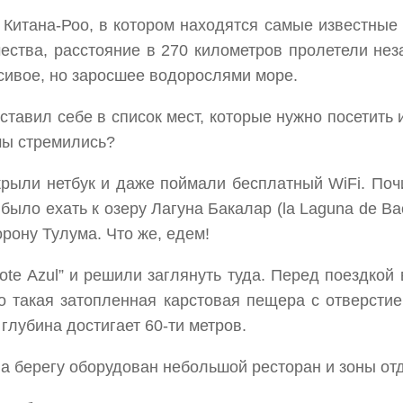
 Китана-Роо, в котором находятся самые известные 
ества, расстояние в 270 километров пролетели нез
сивое, но заросшее водорослями море.
тавил себе в список мест, которые нужно посетить и
мы стремились?
крыли нетбук и даже поймали бесплатный WiFi. Почи
было ехать к озеру Лагуна Бакалар (la Laguna de Bac
орону Тулума. Что же, едем!
ote Azul” и решили заглянуть туда. Перед поездкой
то такая затопленная карстовая пещера с отверсти
 глубина достигает 60-ти метров.
а берегу оборудован небольшой ресторан и зоны от