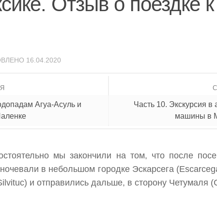
сике. Отзыв о поездке к
ОВЛЕНО
16.04.2020
ИЯ
водопадам Агуа-Асуль и
Часть 10. Экскурсия в
Паленке
машины в М
остоятельно мы закончили на том, что после пос
аночевали в небольшом городке Эскарсега (Escarceg
ilvituc) и отправились дальше, в сторону Четумаля (