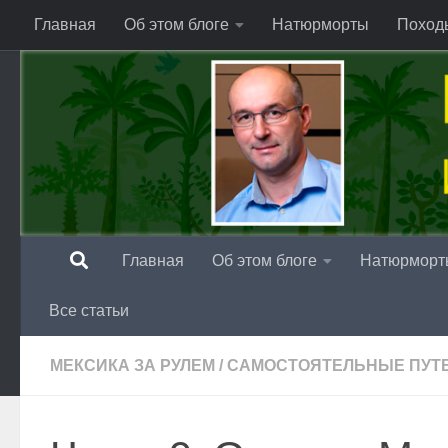
Главная
Об этом блоге
Натюрморты
Поход
Перейти к содержимому
Главная
Об этом блоге
Натюрморт
Все статьи
МЕКСИКА ЗА РУЛЕМ
/
САМОСТОЯТЕЛЬНЫЕ ПУТ