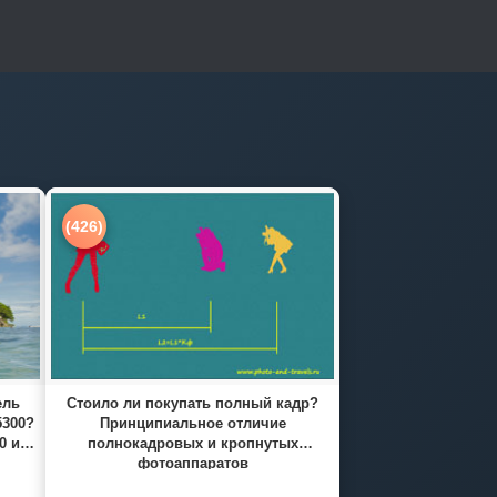
(426)
ель
Стоило ли покупать полный кадр?
5300?
Принципиальное отличие
0 и
полнокадровых и кропнутых
фотоаппаратов