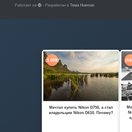
Работает на
- Разработан в
Тема Hueman
(1 089)
(53
Мо
Мечтал купить Nikon D750, а стал
Ni
владельцем Nikon D610. Почему?
к