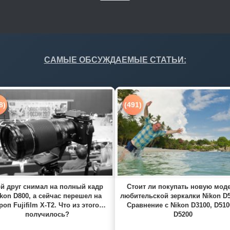
САМЫЕ ОБСУЖДАЕМЫЕ СТАТЬИ:
8)
(491)
й друг снимал на полный кадр
Стоит ли покупать новую мод
kon D800, а сейчас перешел на
любительской зеркалки Nikon D
роп Fujifilm X-T2. Что из этого
Сравнение с Nikon D3100, D510
получилось?
D5200